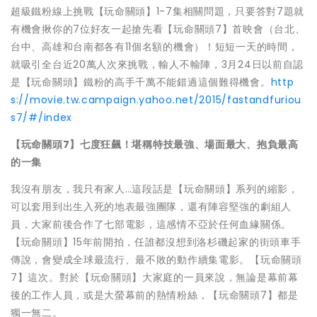
超級鐵粉線上挑戰【玩命關頭】1-7集相關問題，只要答對7題就
有機會揪你的7位好友一起搶先看【玩命關頭7】首映會（台北、
台中、高雄和台南都各有11個名額的機會）！短短一天的時間，
就吸引全台近20萬人次來挑戰，輸人不輸陣，3月24日以前自認
是【玩命關頭】鐵粉的高手千萬不能錯過這個難得機會。
http
s://movie.tw.campaign.yahoo.net/2015/fastandfuriou
s7/#/index
【玩命關頭7】
七度狂飆！堪稱特技最強、場面最大、抱負最高
的一集
我沒有朋友，我只有家人…這段話是【玩命關頭】系列的縮影，
可以套用到出生入死的地表最強團隊，還有陣容堅強的劇組人
員，大家前後合作了七部電影，這感情不亞於任何血緣關係。
【玩命關頭】15年前開拍，任誰都沒想到洛杉磯起家的街頭車手
傳說，會變成全球最流行、最不敗的動作續集電影。【玩命關頭
7】這次。對於【玩命關頭】大家庭的一員來說，無論是幕前幕
後的工作人員，或是大螢幕前的熱情粉絲，【玩命關頭7】都是
獨一無二。