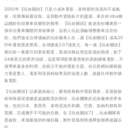
2000年【玩命關頭】只是小成本電影，當時那些演員尚不成氣
候，但逐漸嶄露頭角。這部動作冒險鉅片的靈感，來自於Vibe雜
誌關於街頭賽車俱樂部的報導。【玩命關頭】敘述洛杉磯東部一
個非法賽車團體的英雄事跡，這群人玩起渦輪增壓賽車沒在怕
的，他們遊走法律邊緣的玩命飆車人生，讓【玩命關頭】成為20
01年暑假票房黑馬，全球賺進2.07億美元。每一集【玩命關頭】
都比前一集吸引到更多觀眾，更成功燃起死忠影迷的熱情，創下
24億美元的票房佳績，這是環球影業最賣座的原創續集電影，不
僅帶來最多的利潤，也樹立不敗的電影主題。在社群網站吸睛能
力更是驚人，電影和演員粉絲專頁的追蹤人數，超越任何動作續
集電影。
【玩命關頭】以家庭為核心，榮登經典動作電影寶座，其冒險旅
程和情感深度總是超越觀眾的期待，玩命團隊的足跡遍佈世界各
地，包括日本、墨西哥、多明尼加共和國、巴西、加納利群島和
英國，完成幾乎不可能的任務。在【玩命關頭7】，玩命團隊再
度啟程，來個最後的終極狂飆，動作冒險和情感釋放都將超越以
往。