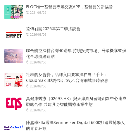
FLOC唯一基督徒專屬交友APP，基督徒的新福音
2021/03/29
遠傳召開2026年第二季法說會
2026/08/06
聯合航空深耕台灣40週年 持續投資市場、升級機隊並強
化全球航網連結
2026/08/06
社群觸及會變，品牌入口要掌握在自己手上：
Cloudmax 匯智推出 .tw／.台灣網域限時優惠
2026/08/06
真健康醫療（02697.HK）與天津具身智能創新中心達成
戰略合作 共建具身智能醫療產業生態
2026/08/06
陳嘉樺Ella選擇Sennheiser Digital 6000打造震撼動人
的青春狂歡