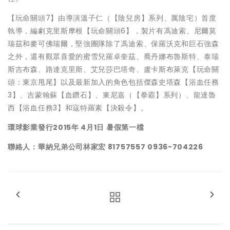
【玩命關頭7】由導演溫子仁（【陰兒房】系列、厲陰宅）首度
執導，編劇克里斯摩根【玩命關頭6】，製片有馮迪索、尼爾莫
瑞茲和麥可佛瑞爾，堅強團隊除了馮迪索、保羅沃克和巨石強森
之外，還有觀眾喜愛的蜜雪兒羅卓奎茲、喬丹娜布魯斯特、泰瑞
斯吉布森、路達克里斯、艾兒莎巴塔奇、盧卡斯布萊克【玩命關
頭：東京甩尾】以及最新加入的角色包括傑森史塔森【浴血任務
3】、吉蒙翰蘇【血鑽石】、東尼嘉（【拳霸】系列）、龍達魯
西【浴血任務3】和寇特羅素【決殺令】。
環球影業發行2015年 4月1日 暑假第一檔
聯絡人：華納兄弟公司林家宏 81757557 0936-704226