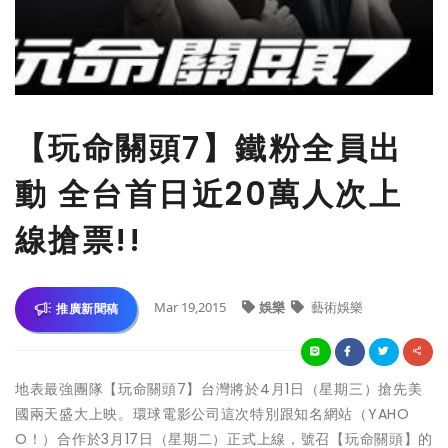
【玩命關頭7】鐵粉全員出
動 全台首日近20萬人次上
線搶票!!
Mar 19,2015
娛樂
藝術娛樂
推廣新聞稿
地表最強團隊【玩命關頭7】台灣將於4月1日（星期三）搶先美
國兩天盛大上映。環球電影公司這次特別跟知名網站（YAHO
O！）合作於3月17日（星期二）正式上線，號召【玩命關頭】的