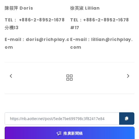
陳筱萍 Doris
徐英淑 Lillian
TEL
： +886-2-8952-1678
TEL
：+886-2-8952-1678
分機13
#17
E-mail
：doris@richplay.c
E-mail
：lillian@richplay.
om
com
推廣新聞稿