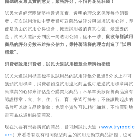
傾聽網友最真實的意見，嚴格評分，不怕再花冤枉錢！
試民大道經營團隊堅持透過真實、透明的理念來保護每位消費
者，每次試用活動中獎者皆可對商品做評分與回填試用心得，即
使是負面的試用心得也會，掩蓋試用者的真實心聲。最重要的
是，試民大道評分制度一向透明公開，從不干涉、
竄改每樣試用
商品的評分分數來維持公信力，秉持著這樣的理念創造了"試用
標章"。
消費者說服消費者，試民大道試用標章全新購物指標
試民大道試用標章標準以試用品的試用評鑑分數達8分以上即可
獲頒試用標章，消費者如沒試用過此商品也可透過試用標章與試
民撰寫的心得來評估是否購買此商品；不單單美妝保養商品擁有
認證標章，食、衣、住、行、育、樂皆可擁有；不僅讓剛起步的
品牌可以建立品牌形象；也讓小資族可以精打細算，不怕買到地
雷商品或遇到惡質商家。
現在只要有想要購買的商品，皆可到試民大道（
www.tryroad.c
om
）來看看有沒有相同類型商品的試用活動或商品評鑑，也可