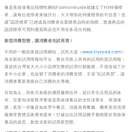
像是美妝保養品指標性網站FashionGuide就建立了FG特優標
章，讓每位使用者來做評分，大大增加此特優標章的可信度！也
讓"認證標章"已經成為消費者在選購商品時的指標，透過商品的
認證標章可買到優質商品也不用在多花任何錢。
新型消費型態，讓消費者先試再買！
不同於一般的美妝試用網站，試民大道（
www.tryroad.com
）
為全新的試用情報站平台，整合市面上所有的試用的資訊情報；
還提供台灣各大大小小品牌完整的試用行銷服務，不僅造福了許
多中小企業，也改變了消費者的消費習慣，主張"先試再買"，讓
消費者重新掌握自己消費的主導權。
目前為止，與各式各樣的優質廠商合作，從日常生活用品的抹
布、兒童泡沫慕斯牙膏或是美妝保養品的女性淡香水、保濕凍
膜；甚至一些像是知名早午餐店、頂級燕窩餐廳、機車美容清潔
服務等實體店家應有盡有！打破以往試用品幾乎都侷限於美妝保
養品的迷思，創造全新的試用新型態。