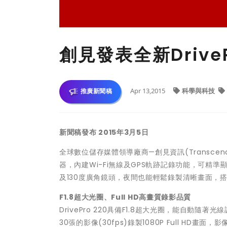
創見發表全新Drive
Apr 13,2015
科學與科技
推廣新聞稿
新聞稿發布
2015
年
3
月
5
日
全球數位儲存媒體領導廠商—創見資訊(Transcend In
器，內建Wi-Fi無線及GPS軌跡記錄功能，可精準顯示
及130度廣角鏡頭，夜間也能輕鬆錄製清晰畫面，搭
F1.8
超大光圈、
Full HD
高畫質錄影品質
DrivePro 220具備F1.8超大光圈，能自動
30張的影像(30fps)錄製1080P Full HD