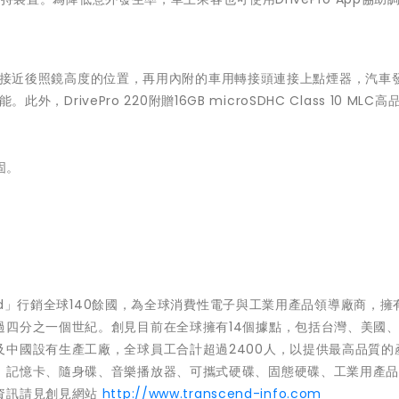
器安裝在接近後照鏡高度的位置，再用內附的車用轉接頭連接上點煙器，汽車
外，DrivePro 220附贈16GB microSDHC Class 10 MLC
固。
d
」行銷全球
140
餘國，為全球消費性電子與工業用產品領導廠商，擁
過四分之一個世紀。創見目前在全球擁有
14
個據點，包括台灣、美國
及中國設有生產工廠，全球員工合計超過
2400
人，以提供最高品質的
、記憶卡、隨身碟、音樂播放器、可攜式硬碟、固態硬碟、工業用產
資訊請見創見網站
http://www.transcend-info.com