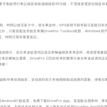
要手動啟用行車記錄器就能連續錄影30分鐘，不需連接電源也能提供
座標及日期、時間記錄至影片中。發生事故時，GPS座標可精準顯示駕駛目前
要搭配使用創見專屬DrivePro Toolbox軟體，Windows用
度、時間日期等重要資訊。
測道路地面標示，並在車速超過預設值且車輛偏移原來車道時，透過螢幕畫
距離無比重要，DrivePro 220的前車距離警示會在車速超過預設
層樓！
20只要啟動停車偵測錄影，並偵測到前方有物體移動或感應到震動，便會自
 iOS與Android行動裝置，免費下載DrivePro App。當駕駛在開車時，
至手持裝置。為降低意外發生率，車上乘客也可使用DrivePro App協助