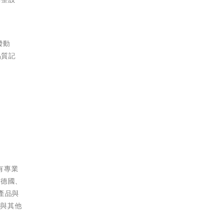
發動
高品質記
有專業
、德國、
產品與
品與其他