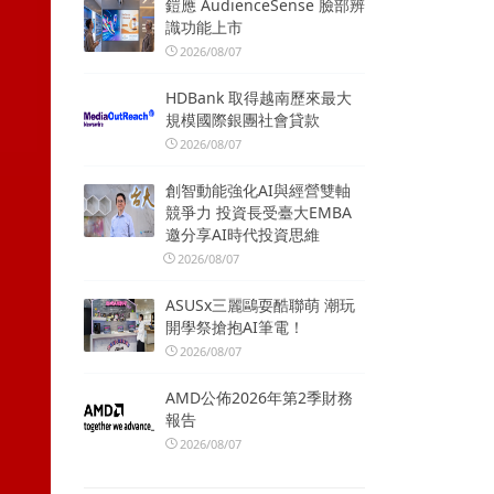
鎧應 AudienceSense 臉部辨
識功能上市
2026/08/07
HDBank 取得越南歷來最大
規模國際銀團社會貸款
2026/08/07
創智動能強化AI與經營雙軸
競爭力 投資長受臺大EMBA
邀分享AI時代投資思維
2026/08/07
ASUSx三麗鷗耍酷聯萌 潮玩
開學祭搶抱AI筆電！
2026/08/07
AMD公佈2026年第2季財務
報告
2026/08/07