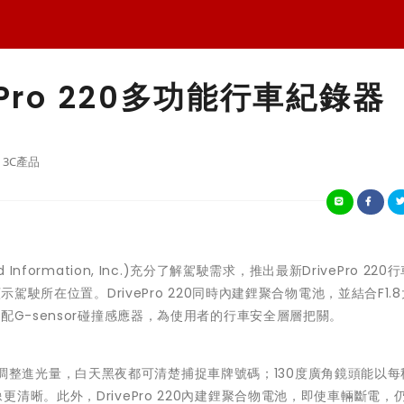
Pro 220多功能行車紀錄器
3C產品
formation, Inc.)充分了解駕駛需求，推出最新DrivePro 220
駕駛所在位置。DrivePro 220同時內建鋰聚合物電池，並結合F1.
配G-sensor碰撞感應器，為使用者的行車安全層層把關。
隨著光線調整進光量，白天黑夜都可清楚捕捉車牌號碼；130度廣角鏡頭能以
畫面，影像更清晰。此外，DrivePro 220內建鋰聚合物電池，即使車輛斷電，