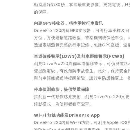
動持續錄影30秒，掌握最重要影像。充飽電後，只
的保障。
內建
GPS
接收器，精準掌控行車資訊
DrivePro 220內建GPS接收器，可將行車
方位，方便連繫道路救援、警察機關或保險單位。此外，只
透過電腦瀏覽完整的行車記錄，包括GPS座標、速
車道偏移警示
(LDWS)
及前車距離警示
(FCWS)
創見DrivePro220具備車道偏移警示，可偵
聲提醒駕駛，有效預防事故發生。此外，保持安全行車
與前車距離過近時提醒駕駛，讓行車防護性更上一
停車偵測錄影，提供雙重保障
搭配新一代動作感應技術，創見DrivePro 2
錄影模式，為使用者看守愛車。
Wi-Fi
無線功能及
DrivePro App
DrivePro 220內建Wi-Fi功能，可利用Apple
過DrivePro App即時觀看行車影像，下載影片