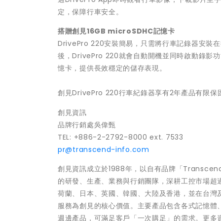
定，保障行車安全。
搭贈創見
16GB microSDHC
記憶卡
DrivePro 220安裝簡易，只需將行車記錄
後，DrivePro 220就會自動開機並同時啟動錄影功能。此
憶卡，提供長效穩定的儲存表現。
創見DrivePro 220行車紀錄器享有2年產品有限保
創見資訊
品牌行銷處
吳偉甄
TEL: +886-2-2792-8000 ext. 7533
pr@transcend-info.com
創見資訊成立於
1988
年，以自有品牌「
Transcen
的研發、生產、業務與行銷團隊，深耕工控市場超
荷蘭、日本、英國、韓國、大陸及香港，並在台灣
服務為創見的核心價值。主要產品包含各式記憶體
週邊產品，可滿足客戶「一次購足」的需求。更多