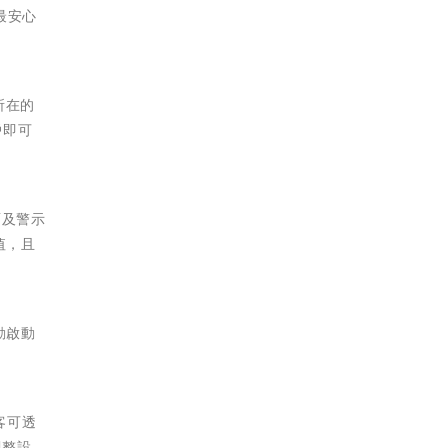
最安心
所在的
戶即可
面及警示
值，且
動啟動
乘客可透
調整設