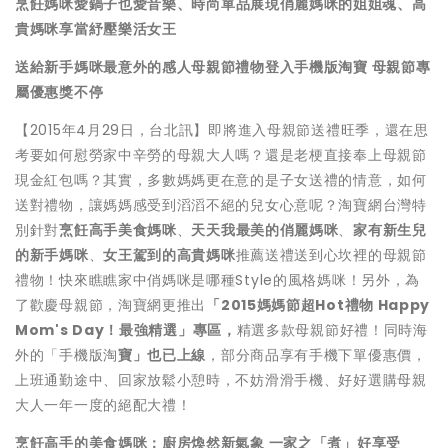
烹飪媽咪愛鍋子也愛音
樂、時尚單品展現俏麗媽咪的姐姐魂、高
貴媽咪享當紓壓樂活女王
送給新手媽咪最意外的感人母親節禮物
登入手機版淘寶
母親節專
屬優惠獎不停
【2015年4月29日，台北訊】即將進入母親節送禮旺季，還在思
考要如何慰勞家中辛勞的母親大人嗎？還是老梗直接奉上母親節
現金紅包嗎？其實，多數媽媽更在意的是子女送禮的情意，如何
送對禮物，讓媽媽感受到滔滔不絕的兒女心意呢？淘寶網台灣特
別針對
烹飪高手美食媽咪
、
天天我最美的俏麗媽咪
、
家有新生兒
的新手媽咪
、
女王駕到的高貴媽咪
推薦送禮送到心坎裡的母親節
禮物！快來瞧瞧家中俏媽咪是哪種Style的風格媽咪！另外，為
了歡慶母親節，淘寶網更推出
「
2015
媽媽節超
Hot
禮物
Happy
Mom's Day
！最強精選」專區，
精選多款母親節好禮！同時海
外的「手機版淘
寶」也已上線
，部分商品享有手機下單優惠價，
上班通勤途中、回家放鬆小憩時，不妨滑滑手機、好好選購母親
大人一年一度的絕配大禮！
烹飪高手的美食媽咪：廚房煥然新氣象
一家之「煮」好享受