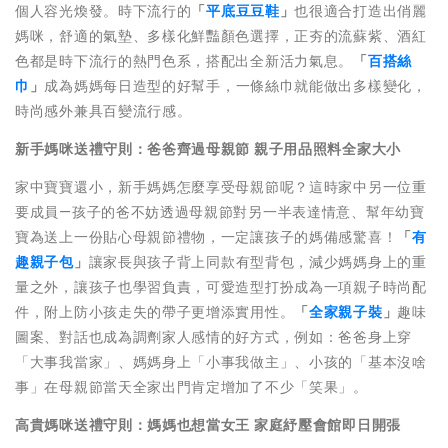
個人容光煥發。時下流行的
「
平底豆豆鞋
」
也很適合打造出俏麗
媽咪，舒適的氣墊、多樣化鮮豔顏色選擇，正夯的流蘇紫、酒紅
色都是時下流行的熱門色系，搭配出全新活力氣息。
「
百搭絲
巾
」
成為媽媽每日造型的好幫手，一條絲巾就能做出多樣變化，
時尚感外兼具百變流行感。
新手媽咪送禮守則：爸爸齊過母親節
親子用品照料全家大小
家中寶寶還小，新手媽媽怎麼享受母親節呢？這時家中另一位重
要成員—孩子的爸不妨透過母親節對另一半表達情意、幫年幼寶
寶為送上一份貼心母親節禮物，一定讓孩子的媽備感驚喜！
「
有
趣親子包
」
讓家長與孩子背上同款有型背包，減少媽媽身上的重
量之外，讓孩子也學習負責，可愛造型打扮成為一項親子時尚配
件，附上防小孩走失的帶子更增添實用性。
「
全家親子裝
」
趣味
圖案、對話也成為調劑家人感情的好方式，例如：爸爸身上穿
「大事我當家」、媽媽身上「小事我做主」、小孩的「基本沒啥
事」在母親節當天全家出門肯定增加了不少「笑果」。
高貴媽咪送禮守則：媽媽也想當女王
家庭紓壓會館即日開張