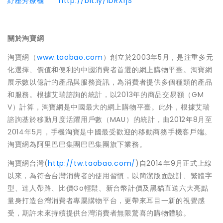
紓壓芳療機
http://bit.ly/1DRXrjS
關於淘寶網
淘寶網（
www.taobao.com
）創立於2003年5月，是注重多元
化選擇、價值和便利的中國消費者首選的網上購物平臺。淘寶網
展示數以億計的產品與服務資訊，為消費者提供多個種類的產品
和服務。根據艾瑞諮詢的統計，以2013年的商品交易額（GM
V）計算，淘寶網是中國最大的網上購物平臺。此外，根據艾瑞
諮詢基於移動月度活躍用戶數（MAU）的統計，由2012年8月至
2014年5月，手機淘寶是中國最受歡迎的移動商務手機客戶端。
淘寶網為阿里巴巴集團巴巴集團旗下業務。
淘寶網台灣(
http://tw.taobao.com/
)自2014年9月正式上線
以來，為符合台灣消費者的使用習慣，以簡潔版面設計、繁體字
型、達人帶路、比價Go輕鬆、新台幣計價及黑貓直送六大亮點
量身打造台灣消費者專屬購物平台，更帶來耳目一新的視覺感
受，期許未來持續提供台灣消費者無限驚喜的購物體驗。