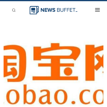
回到首頁
新聞稿分類
登入
刊登