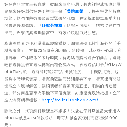
媽媽也想當女王被寵愛，動腦來個小巧思，將家裡變成按摩紓壓
會館來好好慰勞媽媽！準備一份
「
美體腰帶
」
，擁有輕柔的按摩
功能，均勻加熱效果能放鬆緊張的肌肉，在家就能輕鬆享受火紅
的貴婦按摩體驗。
「
紓壓芳療機
」
搭配不同精油，彷彿徜徉在峇
里島、巴黎的異國風情當中，有效紓緩壓力與疲憊。
為讓消費者更便利選購母親節禮物，淘寶網特地推出海外的「手
機版淘寶」，支持23個國家和地區，隨時都可以花些小心思，利
用搭車、午休吃飯的零碎時間，替媽媽選購出適合的商品，還能
輕鬆選擇黑貓直送或轉運兩種物流方式，再透過信用卡/ATM/W
ebATM付款，還能隨時追蹤商品出貨進度。「手機版淘寶」也
能夠即時聯繫賣家，購買前確認商品細節再下單，購買後有問題
也能立即獲得解答，讓消費者和賣家有最直接、順暢的溝通管
道。部分商品更享有手機下單優惠價，好康優惠敬請把握！立即
進入淘寶網手機板：
http://m.intl.taobao.com/
除此之外，淘寶網好康總是不嫌多！只要在每月13號當天使用W
ebATM或是ATM付款成功，即可加抽全家便利商店禮卷1,000
元！