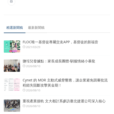
精選新聞稿
最新新聞稿
FLOC唯一基督徒專屬交友APP，基督徒的新福音
2021/03/29
鹽埕兒發據點：家長成長團體-馴服情緒小暴龍
2026/08/10
Cynet 的 MDR 主動式威脅響應，讓企業避免因審批流
程錯失阻斷攻擊黃金期！
2026/08/10
重視產業接軌 文大都計系參訪臺北捷運公司深入核心
2026/08/10