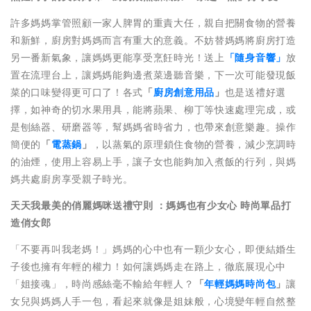
許多媽媽掌管照顧一家人脾胃的重責大任，親自把關食物的營養
和新鮮，廚房對媽媽而言有重大的意義。不妨替媽媽將廚房打造
另一番新氣象，讓媽媽更能享受烹飪時光！送上
「隨身音響」
放
置在流理台上，讓媽媽能夠邊煮菜邊聽音樂，下一次可能發現飯
菜的口味變得更可口了！各式
「
廚房創意用品
」
也是送禮好選
擇，如神奇的切水果用具，能將蘋果、柳丁等快速處理完成，或
是刨絲器、研磨器等，幫媽媽省時省力，也帶來創意樂趣。操作
簡便的
「
電蒸鍋
」
，以蒸氣的原理鎖住食物的營養，減少烹調時
的油煙，使用上容易上手，讓子女也能夠加入煮飯的行列，與媽
媽共處廚房享受親子時光。
天天我最美的俏麗媽咪送禮守則
：媽媽也有少女心
時尚單品打
造俏女郎
「不要再叫我老媽！」媽媽的心中也有一顆少女心，即便結婚生
子後也擁有年輕的權力！如何讓媽媽走在路上，徹底展現心中
「姐接魂」，時尚感絲毫不輸給年輕人？
「
年輕媽媽時尚包
」
讓
女兒與媽媽人手一包，看起來就像是姐妹般，心境變年輕自然整