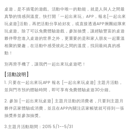
桌遊，是不插電的遊戲。活動中唯一的動能，
就是人與人之間最
真摯的情感與溫度。快打開「一起出來玩」
APP，報名[一起出來
玩桌遊]活動，再把活動分享給好友，
或直接透過APP揪團組隊來
玩桌遊。除了可以免費體驗遊戲，
參加抽獎，讓經驗豐富的桌遊
夥伴帶您進入桌遊的世界之外，
更重要的是和家人朋友一起重溫
相聚的樂趣，
在活動中感受彼此之間的溫度，找回最純真的感
動！
別再滑手機了，讓我們一起出來玩桌遊吧！
[活動說明]
1. 只要在一起出來玩APP 報名 [一起出來玩桌遊] 主題月活動，
並與門市預約體驗時間，
即可享有免費體驗桌遊30分鐘。
2. 參加 [一起出來玩桌遊] 主題月活動的消費者，只要到主題月
夥伴店家體驗或消費，
並且在APP內關注店家帳號就可得到一張
抽獎券並參加抽獎。
3.主題月活動期間：2015 5/1--5/31