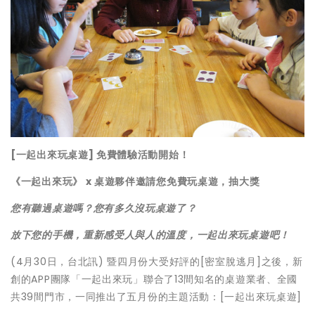
[一起出來玩桌遊] 免費體驗活動開始！
《一起出來玩》 x 桌遊夥伴邀請您免費玩桌遊，抽大獎
您有聽過桌遊嗎？您有多久沒玩桌遊了？
放下您的手機，重新感受人與人的溫度，一起出來玩桌遊吧！
(4月30日，台北訊) 暨四月份大受好評的[密室脫逃月]之後，新
創的APP團隊「
一起出來玩」聯合了13間知名的桌遊業者、全國
共39間門市，
一同推出了五月份的主題活動：[一起出來玩桌遊]