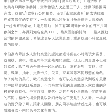
李伯彥表示在一起出來玩四月份的 [密室脫逃月] 主題活動中，
總共有13間夥伴參與，實際體驗人次超過三千人。
活動即將圓滿
完成，並在5/1號舉行公開抽獎。基於[
密室脫逃月]的成功經驗，
在桌遊夥伴的支持下，
一起出來玩將於五月份舉辦更大規模的
[一起出來玩桌遊]
主題月活動，除了有39間遍佈全省的門市共同
參與之外，
亦得到知名企業HTC 、蔡家國際的贊助，一起來推動
台灣的休閒產業，
希望讓更多人認識桌遊，重新找回小時候最純
真的快樂。
李伯彥表示許多人對於桌遊的認識都還停留在小時候玩大富翁，
或圍棋、跳棋、撲克牌等大家熟知的遊戲。
但現代的桌遊不但種
類眾多，除了有適合親子一起玩的活動，
還有派對、策略、情
境、戰爭、抽象、交換卡片、兒童、
家庭等等不同形態的遊戲。
除了傳統的美式、歐式桌遊之外，
也可以在桌遊店找到現今風靡
的中國歷史或日系遊戲。
不同時空背景的桌遊能讓玩家自由的穿
梭在史前時代、中古時期、
現代生活甚至去外星歷險 ; 伴隨主題
的不同，精緻的場景變化以及細緻地做工更是引人入勝。
一場桌
遊的對弈除了可以讓家人團聚、朋友同事聯誼情感之外，
也可以
體驗各國不同的民俗文化與風情。