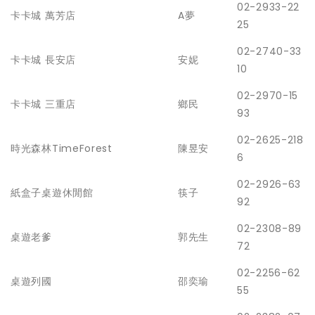
02-2933-22
卡卡城 萬芳店
A夢
25
02-2740-33
卡卡城 長安店
安妮
10
02-2970-15
卡卡城 三重店
鄉民
93
02-2625-218
時光森林TimeForest
陳昱安
6
02-2926-63
紙盒子桌遊休閒館
筷子
92
02-2308-89
桌遊老爹
郭先生
72
02-2256-62
桌遊列國
邵奕瑜
55