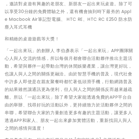
，邀請對桌遊有興趣的老朋友、新朋友一起出來玩桌遊。
除了可
以享受30分鐘的免費體驗之外，還有機會抽到時下最夯的 Appl
e Macbook Air筆記型電腦、 HTC RE、HTC RC E250 防水防
塵入耳式耳機
和精緻的桌遊遊戲等大獎！
「一起出來玩」的創辦人 李伯彥表示「一起出來玩」APP團隊關
心人與人交流的情感，
所以每個月都會聯合活動夥伴推出主題活
動，
希望與夥伴一起帶動台灣的休閒娛樂產業，讓台灣更好玩，
也讓人與人之間的關係更融洽。由於智慧手機的普及，
現代社會
中許多人即使是在親友聚餐時都忙著低頭滑手機，
行動網路普及
的結果雖然讓通訊更為便利，
但人與人之間的關係反而越來越疏
離。所以「一起出來玩」
除了希望大家能透過免費的APP平台自
由的舉辦、
找尋好玩的活動以外，更持續致力於活動夥伴之間的
串聯，
希望聯合大家的力量創造更多有趣的主題活動，
讓更多人
透過APP和家人、朋友一起出來參加實體活動，
重新找回人與人
之間的感情與溫度！