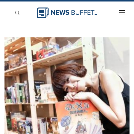
回到首頁
新聞稿分類
登入
刊登