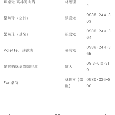
瘋桌遊 高雄岡山店
林經理
4
0988-244-3
樂氣球（公館）
張雲淞
63
0988-244-3
樂氣球（基隆）
張雲淞
64
0988-244-3
Palette。派樂地
張雲淞
65
0913-610-31
貓咪貓咪桌遊咖啡屋
貓大
0
林世文 (鐵
0980-036-8
Fun桌尚
嵐)
00