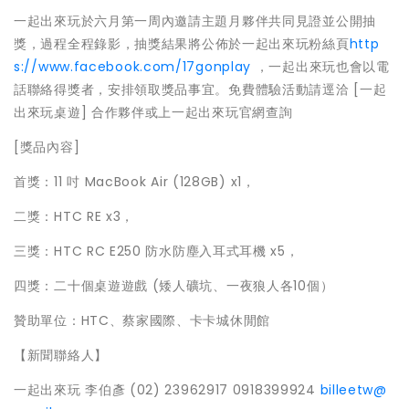
一起出來玩於六月第一周內邀請主題月夥伴共同見證並公開抽
獎，
過程全程錄影，抽獎結果將公佈於一起出來玩粉絲頁
http
s:/
/www.facebook.com/17gonplay
，一起出來玩也會以電
話聯絡得獎者，安排領取獎品事宜。
免費體驗活動請逕洽 [一起
出來玩桌遊] 合作夥伴或上一起出來玩官網查詢
[獎品內容]
首獎：11 吋 MacBook Air (128GB) x1，
二獎：HTC RE x3，
三獎：HTC RC E250 防水防塵入耳式耳機 x5，
四獎：二十個桌遊遊戲 (矮人礦坑、一夜狼人各10個）
贊助單位：HTC、蔡家國際、卡卡城休閒館
【新聞聯絡人】
一起出來玩 李伯彥 (02) 23962917 0918399924
billeetw@