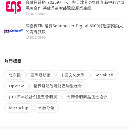
真健康醫療（02697.HK）與天津具身智能創新中心達成
戰略合作 共建具身智能醫療產業生態
2026/08/06
陳嘉樺Ella選擇Sennheiser Digital 6000打造震撼動人
的青春狂歡
2026/08/06
熱門標籤
北市圖
國際發明展
中國文化大學
SocialLab
OpView
世界發明智慧財產聯盟總會
JDIE日本設計創意暨發明展
台灣發明商品促進協會
Microchip
永春分館