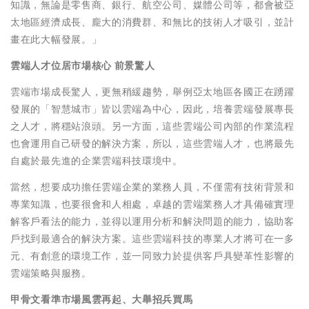
知識，無論是零售商、銀行、航空公司、媒體公司等，都會被亞
太地區經濟成長、龐大的消費群、和無比的技術人才吸引，並計
畫在此大幅發展。」
雲端人才位居市場核心
前景驚人
雲端市場成長驚人，更無稍緩趨勢，舉例亞太地區各國正在踴躍
發展的「智慧城市」皆以雲端為中心，因此，培養雲端發展專長
之人才，將穩站浪頭。另一方面，這些雲端公司內部的作業流程
也會運用自己研發的解決方案，所以，這些雲端人才，也將最先
自處於最先進的企業雲端科技環境中。
當然，想要成功擔任雲端企業的業務人員，不僅需有技術背景和
專業知識，也要很會和人相處，卓越的雲端業務人才具備確實理
解客戶看法的能力，並得以運用分析和解決問題的能力，協助客
戶找到最適合的解決方案。這些雲端科技的專業人才將可在一多
元、有創意的環境工作，並一同致力於提供客戶具變革性影響的
雲端策略與服務。
甲骨文看準市場風雲再起、大舉招兵買馬