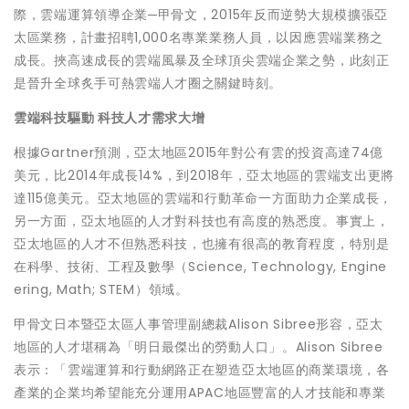
際，雲端運算領導企業─甲骨文，2015年反而逆勢大規模擴張亞
太區業務，計畫招聘1,000名專業業務人員，以因應雲端業務之
成長。挾高速成長的雲端風暴及全球頂尖雲端企業之勢，此刻正
是晉升全球炙手可熱雲端人才圈之關鍵時刻。
雲端科技驅動
科技人才需求大增
根據Gartner預測，亞太地區2015年對公有雲的投資高達74億
美元，比2014年成長14%，到2018年，亞太地區的雲端支出更將
達115億美元。亞太地區的雲端和行動革命一方面助力企業成長，
另一方面，亞太地區的人才對科技也有高度的熟悉度。事實上，
亞太地區的人才不但熟悉科技，也擁有很高的教育程度，特別是
在科學、技術、工程及數學（Science, Technology, Engine
ering, Math; STEM）領域。
甲骨文日本暨亞太區人事管理副總裁Alison Sibree形容，亞太
地區的人才堪稱為「明日最傑出的勞動人口」。Alison Sibree
表示：「雲端運算和行動網路正在塑造亞太地區的商業環境，各
產業的企業均希望能充分運用APAC地區豐富的人才技能和專業