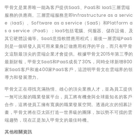
甲骨文是業界唯一能為客戶提供SaaS、PaaS和 IaaS三層雲端
服務的供應商。三層雲端服務意即Infrastructure as a servic
e（IaaS）、Software as a service（SaaS）和Platform a
s a service（PaaS）；IaaS包括電腦、伺服器、儲存設備、及
其它硬體設備等。SaaS意指軟體應用程式；最後一層雲端PaaS
則是一個研發人員可用來量身訂做應用程序的平台，而只有甲骨
文這類最頂尖的雲端企業才會提供。根據甲骨文2015年第三季的
最新財報，甲骨文SaaS和PaaS成長了30%，同時全球新增800
家SaaS客戶和逾400家PaaS客戶，這證明甲骨文在雲端界的領
導力和發展潛力。
甲骨文正在尋找充滿熱情、雄心的頂尖業務人才，並為員工提供
一無可比擬的職業發展平台，員工將有機會與全球最知名的客戶
合作，這將使員工擁有寬廣的職業發展空間。透過此次的招募計
畫，甲骨文將在亞太區打造一世界級的團隊，加以勢不可擋的雲
端趨勢，現在正是加入甲骨文的最佳時機。
其他相關資訊