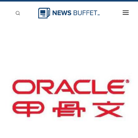
回到首頁
新聞稿分類
登入
刊登