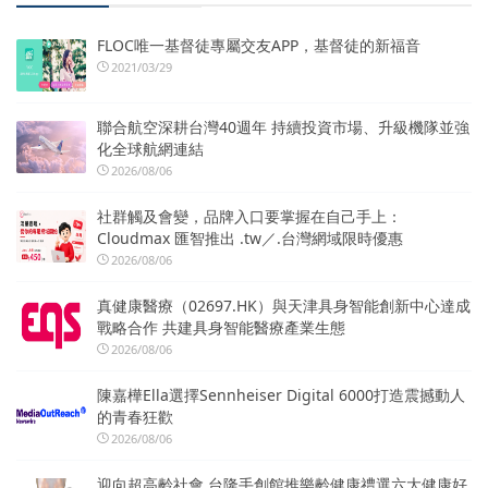
FLOC唯一基督徒專屬交友APP，基督徒的新福音
2021/03/29
聯合航空深耕台灣40週年 持續投資市場、升級機隊並強
化全球航網連結
2026/08/06
社群觸及會變，品牌入口要掌握在自己手上：
Cloudmax 匯智推出 .tw／.台灣網域限時優惠
2026/08/06
真健康醫療（02697.HK）與天津具身智能創新中心達成
戰略合作 共建具身智能醫療產業生態
2026/08/06
陳嘉樺Ella選擇Sennheiser Digital 6000打造震撼動人
的青春狂歡
2026/08/06
迎向超高齡社會 台隆手創館推樂齡健康禮選六大健康好