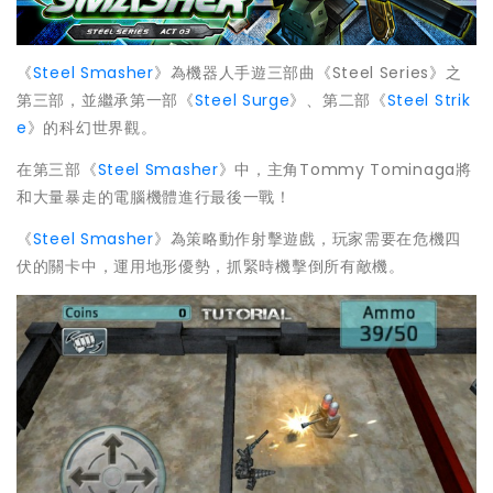
《
Steel Smasher
》為機器人手遊三部曲《Steel Series》之
第三部，並繼承第一部《
Steel Surge
》、第二部《
Steel Strik
e
》的科幻世界觀。
在第三部《
Steel Smasher
》中，主角Tommy Tominaga將
和大量暴走的電腦機體進行最後一戰！
《
Steel Smasher
》為策略動作射擊遊戲，玩家需要在危機四
伏的關卡中，運用地形優勢，抓緊時機擊倒所有敵機。