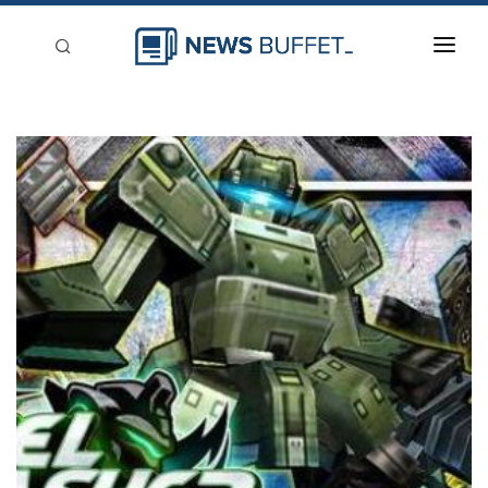
回到首頁
新聞稿分類
登入
刊登