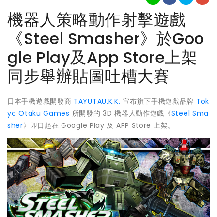
機器人策略動作射擊遊戲
《Steel Smasher》於Goo
gle Play及App Store上架
同步舉辦貼圖吐槽大賽
日本手機遊戲開發商
TAYUTAU.K.K.
宣布旗下手機遊戲品牌
Tok
yo Otaku Games
所開發的 3D 機器人動作遊戲《
Steel Sma
sher
》即日起在 Google Play 及 APP Store 上架。