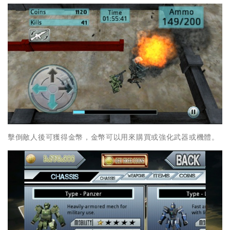
擊倒敵人後可獲得金幣，金幣可以用來購買或強化武器或機體。