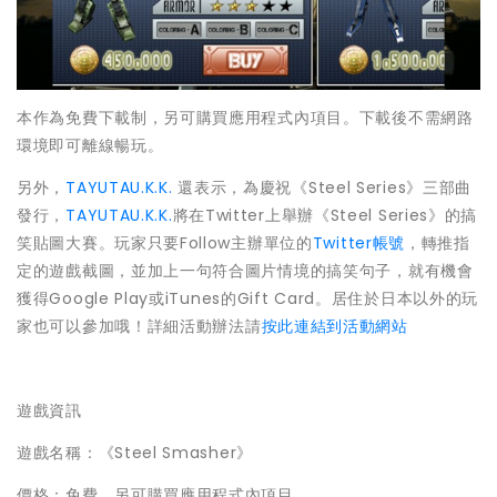
本作為免費下載制，另可購買應用程式內項目。下載後不需網路
環境即可離線暢玩。
另外，
TAYUTAU.K.K.
還表示，為慶祝《Steel Series》三部曲
發行，
TAYUTAU.K.K.
將在Twitter上舉辦《Steel Series》的搞
笑貼圖大賽。玩家只要Follow主辦單位的
Twitter帳號
，轉推指
定的遊戲截圖，並加上一句符合圖片情境的搞笑句子，就有機會
獲得Google Play或iTunes的Gift Card。居住於日本以外的玩
家也可以參加哦！詳細活動辦法請
按此連結到活動網站
遊戲資訊
遊戲名稱：《Steel Smasher》
價格：免費，另可購買應用程式內項目