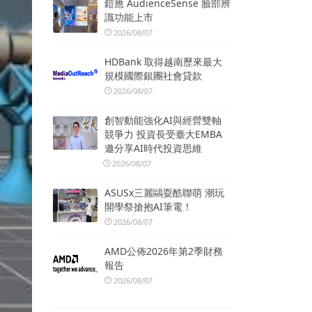
鎧應 AudienceSense 臉部辨
識功能上市
2026/08/07
HDBank 取得越南歷來最大
規模國際銀團社會貸款
2026/08/07
創智動能強化AI與經營雙軸
競爭力 投資長受臺大EMBA
邀分享AI時代投資思維
2026/08/07
ASUSx三麗鷗耍酷聯萌 潮玩
開學祭搶抱AI筆電！
2026/08/07
AMD公佈2026年第2季財務
報告
2026/08/07