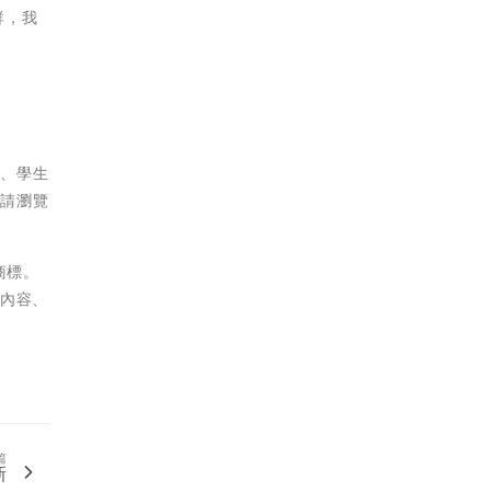
群，我
家、學生
敬請瀏覽
商標。
內容、
篇
新