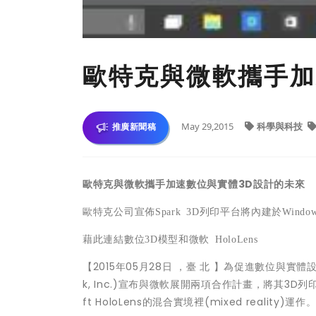
歐特克與微軟攜手加
May 29,2015
科學與科技
推廣新聞稿
歐特克與微軟攜手加速數位與實體
3D
設計的未來
歐特克公司宣佈
Spark 3D
列印平台將內建於
Windo
藉此連結數位
3D
模型和微軟
HoloLens
【2015年05月28日 ，臺 北 】為促進數位與實
k, Inc.)宣布與微軟展開兩項合作計畫，將其3D列
ft HoloLens的混合實境裡(mixed reality)運作