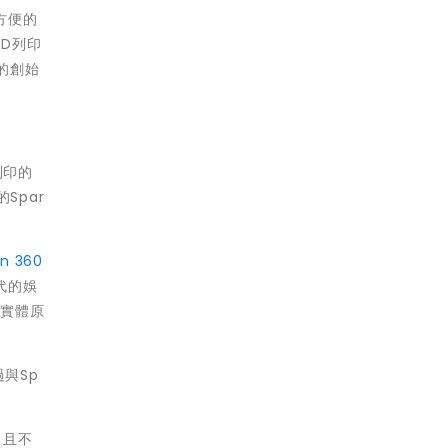
更方便的
3D列印
的創始
列印的
Spar
on 360
代的娛
造實體原
過與Sp
、且不