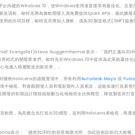
平台內建於Windows 10，使Windows使用者直接享有最佳化、且
流程。歐特克將為微軟開發人員免費提供Spark APIs，藉此擴展
使用的共同目標，歐特克亦將加入微軟，成為3D製造格式(3MF)協會
Evangelist)Steve Guggemheimer表示：「我們正邁向3D
應用程式的開發業者們。歐特克在Windows 10中提供為此系統最佳化的
信心地邁入積層製造的新世界。」
微軟HoloLens的虛擬實境中，所有利用
Autodesk Maya
或
Fusi
混合實境中檢視。對遊戲開發人員和電影製作人員來說，這能加速打造新世
品開發的初期設計階段就能數位化地檢視全比例模型，降低製造前打
特克軟體，為其概念先打造出3D模型，並利用HoloLens來檢視，再透
 Hanna表示：「雖然3D列印的前景無限光明，但此技術目前仍太複雜