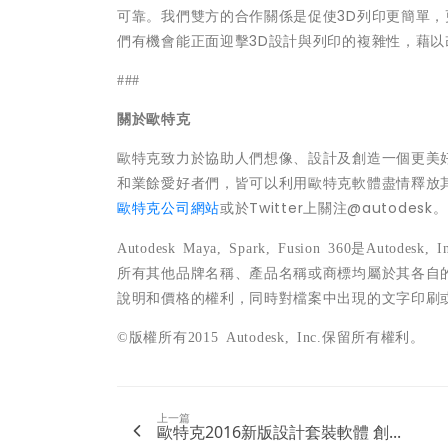
可靠。我們雙方的合作關係是促使3D列印更簡單
們有機會能正面迎擊3D設計與列印的複雜性，藉
###
關於歐特克
歐特克致力於協助人們想像、設計及創造一個更美
和業餘愛好者們，皆可以利用歐特克軟體盡情釋放
歐特克公司網站
或於Twitter上關注@autodesk。
Autodesk Maya, Spark, Fusion 360
是
Autodesk, I
所有其他品牌名稱、產品名稱或商標均屬於其各自
說明和價格的權利，同時對檔案中出現的文字印刷
©
版權所有
2015 Autodesk, Inc.
保留所有權利。
上一篇
歐特克2016新版設計套裝軟體 創...