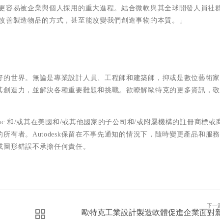
，更容易被企業與個人採用的重大進程。結合微軟與其全球開發人員社
以改善製造物品的方式，甚至能改變我們創造事物的本質。」
好的世界。無論是專業設計人員、工程師和建築師，抑或是數位藝術
其創造力，並解決各種重要難題和挑戰。欲瞭解歐特克的更多資訊，
nc.
和
/
或其在美國和
/
或其他國家的子公司和
/
或附屬機構的註冊商標或
的所有者。
Autodesk
保留在不事先通知的情況下，隨時變更產品和服務
或圖形錯誤不承擔任何責任。
下一
歐特克工業設計製造軟體促進企業面對