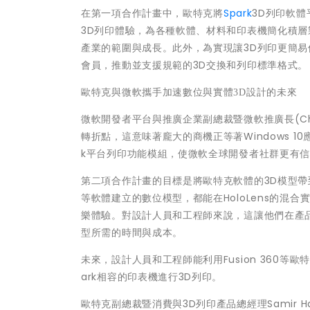
在第一項合作計畫中，歐特克將
Spark
3D列印軟體
3D列印體驗，為各種軟體、材料和印表機簡化積層製造
產業的範圍與成長。此外，為實現讓3D列印更簡易
會員，推動並支援規範的3D交換和列印標準格式。
歐特克與微軟攜手加速數位與實體3D設計的未來
微軟開發者平台與推廣企業副總裁暨微軟推廣長(Chief 
轉折點，這意味著龐大的商機正等著Windows 10
k平台列印功能模組，使微軟全球開發者社群更有
第二項合作計畫的目標是將歐特克軟體的3D模型帶到
等軟體建立的數位模型，都能在HoloLens的
樂體驗。對設計人員和工程師來說，這讓他們在產
型所需的時間與成本。
未來，設計人員和工程師能利用Fusion 360等歐
ark相容的印表機進行3D列印。
歐特克副總裁暨消費與3D列印產品總經理Samir