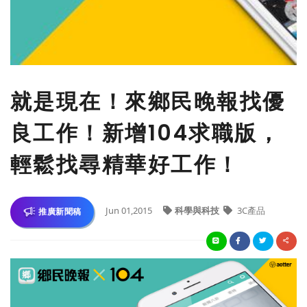
就是現在！來鄉民晚報找優
良工作！新增104求職版，
輕鬆找尋精華好工作！
Jun 01,2015
科學與科技
3C產品
推廣新聞稿