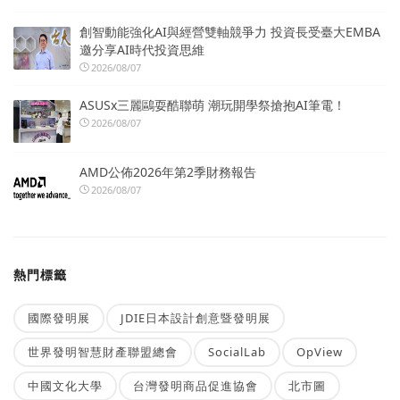
創智動能強化AI與經營雙軸競爭力 投資長受臺大EMBA
邀分享AI時代投資思維
2026/08/07
ASUSx三麗鷗耍酷聯萌 潮玩開學祭搶抱AI筆電！
2026/08/07
AMD公佈2026年第2季財務報告
2026/08/07
熱門標籤
國際發明展
JDIE日本設計創意暨發明展
世界發明智慧財產聯盟總會
SocialLab
OpView
中國文化大學
台灣發明商品促進協會
北市圖