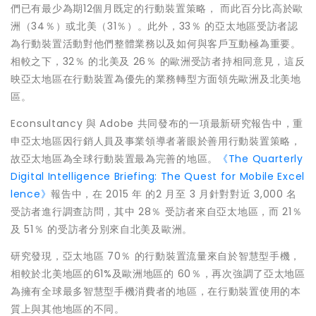
們已有最少為期12個月既定的行動裝置策略， 而此百分比高於歐
洲（34％）或北美（31％）。此外，33％ 的亞太地區受訪者認
為行動裝置活動對他們整體業務以及如何與客戶互動極為重要。
相較之下，32％ 的北美及 26％ 的歐洲受訪者持相同意見，這反
映亞太地區在行動裝置為優先的業務轉型方面領先歐洲及北美地
區。
Econsultancy 與 Adobe 共同發布的一項最新研究報告中，重
申亞太地區因行銷人員及事業領導者著眼於善用行動裝置策略，
故亞太地區為全球行動裝置最為完善的地區。
《The Quarterly
Digital Intelligence Briefing: The Quest for Mobile Excel
lence》
報告中，在 2015 年 的2 月至 3 月針對對近 3,000 名
受訪者進行調查訪問，其中 28％ 受訪者來自亞太地區，而 21％
及 51％ 的受訪者分別來自北美及歐洲。
研究發現，亞太地區 70％ 的行動裝置流量來自於智慧型手機，
相較於北美地區的61%及歐洲地區的 60％，再次強調了亞太地區
為擁有全球最多智慧型手機消費者的地區，在行動裝置使用的本
質上與其他地區的不同。