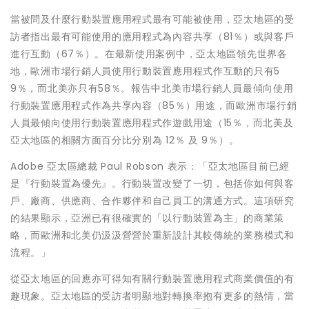
當被問及什麼行動裝置應用程式最有可能被使用，亞太地區的受
訪者指出最有可能使用的應用程式為內容共享（81％）或與客戶
進行互動（67％）。在最新使用案例中，亞太地區領先世界各
地，歐洲市場行銷人員使用行動裝置應用程式作互動的只有5
9％，而北美亦只有58％。報告中北美市場行銷人員最傾向使用
行動裝置應用程式作為共享內容（85％）用途，而歐洲市場行銷
人員最傾向使用行動裝置應用程式作遊戲用途（15％，而北美及
亞太地區的相關方面百分比分別為 12％ 及 9％）。
Adobe 亞太區總裁 Paul Robson 表示：「亞太地區目前已經
是『行動裝置為優先』。行動裝置改變了一切，包括你如何與客
戶、廠商、供應商、合作夥伴和自己員工的溝通方式。這項研究
的結果顯示，亞洲已有很確實的「以行動裝置為主」的商業策
略，而歐洲和北美仍汲汲營營於重新設計其較傳統的業務模式和
流程。」
從亞太地區的回應亦可得知有關行動裝置應用程式商業價值的有
趣現象。亞太地區的受訪者明顯地對轉換率抱有更多的熱情，當