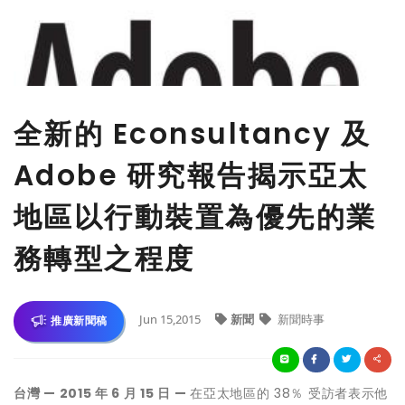
全新的 Econsultancy 及
Adobe 研究報告揭示亞太
地區以行動裝置為優先的業
務轉型之程度
Jun 15,2015
新聞
新聞時事
推廣新聞稿
台灣
—
2015
年
6
月
15
日
—
在亞太地區的 38％ 受訪者表示他