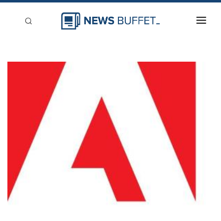
回到首頁
新聞稿分類
登入
刊登