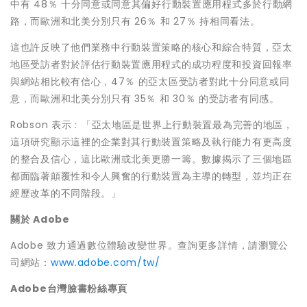
中有 48％ 十分同意或同意其偏好行動裝置應用程式多於行動網
路，而歐洲和北美分別只有 26％ 和 27％ 持相同看法。
這也許反映了他們業務中行動裝置策略的核心和綜合特質，亞太
地區受訪者對於評估行動裝置應用程式的成功程度和投資回報率
與網站相比較有信心，47％ 的亞太區受訪者對此十分同意或同
意，而歐洲和北美分別只有 35％ 和 30％ 的受訪者有同感。
Robson 表示﹕「亞太地區是世界上行動裝置最為完善的地區，
這項研究顯示這裡的企業對其行動裝置策略及執行能力有更高度
的整合及信心，這比歐洲或北美更勝一籌。數據揭示了三個地區
都面臨著顛覆性和令人興奮的行動裝置為主導的轉型，並均正在
經歷改革的不同階段。」
關於
Adobe
Adobe 致力通過數位體驗改變世界。查詢更多詳情，請瀏覽公
司網站：
www.adobe.com/tw/
Adobe
台灣臉書粉絲專頁