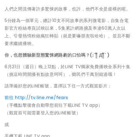
人們之間流傳著許多驚悚的故事，也許，他們不全是虛構的呢。
5分鐘為一個單元，總計10支不同故事的系列微電影，自集合電
影官方粉絲專頁試映以來，5集累計網路擴及率達60萬人次以
上、引發熱情粉絲瘋狂轉貼（就是要嚇朋友啦哈哈）、並且不斷
要求繼續播映。
你
，
也想體驗新型態驚悚網路劇的口怕嗎
？
(;
´
༎
ຶ
Д
༎
` )
6月21日（週日）晚上12點，於LINE TV獨家免費播映全系列十集
（挑這時間開播有點故意呵呵），鄉民們千萬別錯過哦！
請準備好您的LINE帳號，選擇以下任一方式觀賞影片：
前往 http://tv.line.me/fears
（手機點擊後會自動帶您前往下載LINE TV app）
（觀賞前可能需要登入您的LINE帳號）
或
手機下載 LINE TV app