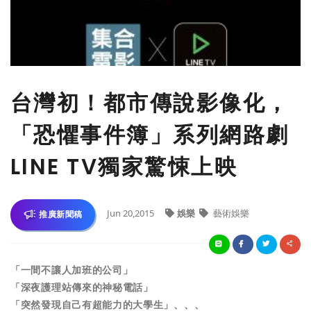
台灣初！都市傳說影像化，
「恐懼事件簿」系列網路劇
LINE TV獨家驚悚上映
Jun 20,2015
娛樂
藝術娛樂
推廣新聞稿
「一間不讓人加班的公司」
「深夜護理站傳來的神秘電話」
「突然發現自己有超能力的大學生」、、、