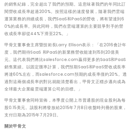
的銷售紀錄，完全超出了我們的預期。這意味著我們的年同比訂
閱營收成長率超過200%。按照這樣的速度發展，隨著我們雲端
運算業務的持續成長，我們SaaS和PaaS的營收，將有望達到6
0%的成長率。與此同時，我們在雲端運算的主要競爭對手的營
收成長率卻從44%下滑至22%。」
甲骨文董事會主席暨技術長Larry Ellison表示：「在2016會計年
度，我們期待SaaS 和PaaS的新業務營收能達到15到20億美
元。這代表我們將比salesforce.com贏得更多的SaaS和PaaS
銷售業績。以固定匯率計算，我們預期SaaS和PaaS營收成長率
將達60%左右，而salesforce.com預期的成長率僅約20%。透
過對這兩個成長率的對比就能清楚看出，甲骨文正穩步邁向成為
全球最大企業級雲端運算公司的目標。」
甲骨文董事會同時宣佈，本季度公開上市普通股的現金股利為每
股0.15美元。該股利將發放給2015年7月8日收盤時列冊的股東，
支付日期為2015年7月29日。
關於甲骨文