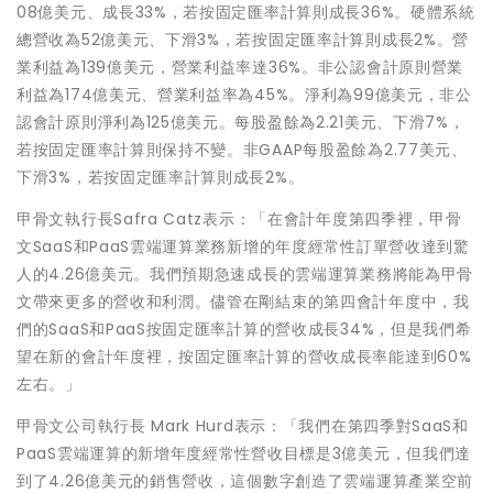
08億美元、成長33%，若按固定匯率計算則成長36%。硬體系統
總營收為52億美元、下滑3%，若按固定匯率計算則成長2%。營
業利益為139億美元，營業利益率達36%。非公認會計原則營業
利益為174億美元、營業利益率為45%。淨利為99億美元，非公
認會計原則淨利為125億美元。每股盈餘為2.21美元、下滑7%，
若按固定匯率計算則保持不變。非GAAP每股盈餘為2.77美元、
下滑3%，若按固定匯率計算則成長2%。
甲骨文執行長Safra Catz表示：「在會計年度第四季裡，甲骨
文SaaS和PaaS雲端運算業務新增的年度經常性訂單營收達到驚
人的4.26億美元。我們預期急速成長的雲端運算業務將能為甲骨
文帶來更多的營收和利潤。儘管在剛結束的第四會計年度中，我
們的SaaS和PaaS按固定匯率計算的營收成長34%，但是我們希
望在新的會計年度裡，按固定匯率計算的營收成長率能達到60%
左右。」
甲骨文公司執行長 Mark Hurd表示：「我們在第四季對SaaS和
PaaS雲端運算的新增年度經常性營收目標是3億美元，但我們達
到了4.26億美元的銷售營收，這個數字創造了雲端運算產業空前