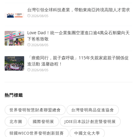
台灣引領全球科技產業，帶動東南亞跨境高階人才需求
2026/08/05
Love Dad！統一企業集團空運進口逾4萬朵石斛蘭向天
下爸爸致敬
2026/08/05
「療癒同行，親子森呼吸」115年失親家庭親子關係促
進活動 溫馨啟程！
2026/08/05
熱門標籤
世界發明智慧財產聯盟總會
台灣發明商品促進協會
北市圖
國際發明展
JDIE日本設計創意暨發明展
韓國WICO世界發明創新競賽
中國文化大學