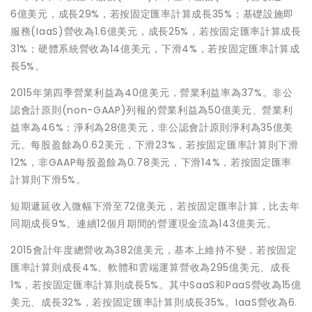
6億美元，成長29%，若按固定匯率計算成長35%；基礎設施即
服務(IaaS)營收為1.6億美元，成長25%，若按固定匯率計算成長
31%；硬體系統營收為14億美元，下滑4%，若按固定匯率計算成
長5%。
2015年第四季營業利益為40億美元，營業利益率為37%。非公
認會計原則(non-GAAP)列報的營業利益為50億美元、營業利
益率為46%；淨利為28億美元，非公認會計原則淨利為35億美
元。每股盈餘為0.62美元，下滑23%，若按固定匯率計算則下滑
12%，非GAAP每股盈餘為0.78美元，下滑14%，若按固定匯率
計算則下滑5%。
短期遞延收入微幅下滑至72億美元，若按固定匯率計算，比去年
同期成長9%。連續12個月期間的營運現金流為143億美元。
2015會計年度總營收為382億美元，基本上維持不變，若按固定
匯率計算則成長4%。軟體和雲端運算營收為295億美元、成長
1%，若按固定匯率計算則成長5%。其中SaaS和PaaS營收為15億
美元、成長32%，若按固定匯率計算則成長35%。IaaS營收為6.