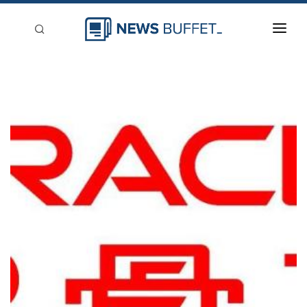
回到首頁
新聞稿分類
登入
刊登