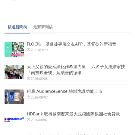
精選新聞稿
最新新聞稿
FLOC唯一基督徒專屬交友APP，基督徒的新福音
2021/03/29
天上父親的愛延續化作希望力量！ 六名子女捐贈家扶
「南投映全號」延續善的循環
2026/08/08
鎧應 AudienceSense 臉部辨識功能上市
2026/08/07
HDBank 取得越南歷來最大規模國際銀團社會貸款
2026/08/07