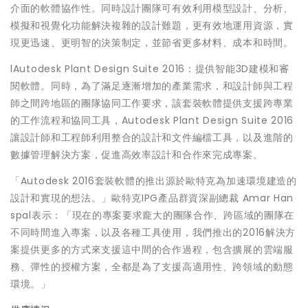
介面的軟體協作性。同時設計團隊可有效利用模型設計、分析、
模擬和視覺化功能解決複雜的設計難題，更有效地運用資源，實
現更迅速、更明智的決策制定，並節省更多材料、成本和時間。
lAutodesk Plant Design Suite 2016：提供智能3D建模和審
閱軟體。同時，為了滿足逐漸增加的產業需求，和設計師與工程
師之間跨地區的團隊協同工作要求，該套裝軟體提供支援跨專業
的工作流程和協同工具，Autodesk Plant Design Suite 2016
讓設計師和工程師利用整合的設計和文件編檔工具，以及進階的
數據管理解決方案，促進高效率設計和合作來完成專案。
「Autodesk 2016套裝軟體的推出源於歐特克為加速環境建造的
設計和實現的想法。」歐特克IPG產品群資深副總裁 Amar Han
spal表示：「現在的專案要求龐大的團隊合作、跨區域的團隊在
不同時間進入專案，以及各種工具使用，我們推出的2016解決方
案提供更多的方式來支援這中間的合作過程，包含擴展的雲端服
務、彈性的授權方案，全都是為了支援高適用性、跨領域的動態
環境。」