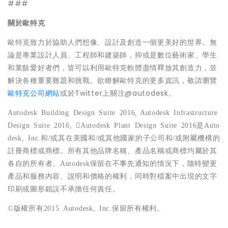
###
關於歐特克
歐特克致力於協助人們想像、設計及創造一個更美好的世界。無
論是專業設計人員、工程師和建築師，抑或是數位藝術家、學生
和業餘愛好者們，皆可以利用歐特克軟體盡情釋放其創造力，並
解決各種重要難題和挑戰。欲瞭解歐特克的更多資訊，敬請瀏覽
歐特克公司網站
或於Twitter上關注@autodesk。
Autodesk Building Design Suite 2016,
Autodesk Infrastructure
Design Suite 2016,

Autodesk Plant Design Suite 2016
是
Auto
desk, Inc.
和
/
或其在美國和
/
或其他國家的子公司和
/
或附屬機構的
註冊商標或商標。所有其他品牌名稱、產品名稱或商標均屬於其
各自的所有者。
Autodesk
保留在不事先通知的情況下，隨時變更
產品和服務內容、說明和價格的權利，同時對檔案中出現的文字
印刷或圖形錯誤不承擔任何責任。
©
版權所有
2015 Autodesk, Inc.
保留所有權利。