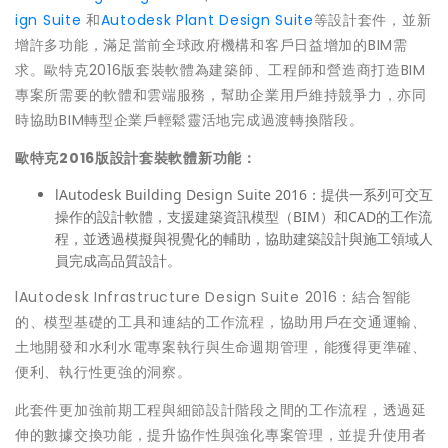
ign Suite
和
Autodesk Plant Design Suite
等設計套件，並新
增許多功能，滿足當前全球政府機構和客戶日益增加的BIM需
求。歐特克2016版套裝軟體為建築師、工程師和營造商打造BIM
專案所需要的軟體和雲端服務，幫助企業用戶維持競爭力，亦同
時協助BIM轉型企業戶輕鬆靈活地完成過渡轉換階段。
歐特克
2016
版設計套裝軟體新功能：
lAutodesk Building Design Suite 2016：提供一系列可交互
操作的設計軟體，支援建築資訊模型（BIM）和CAD的工作流
程，並透過模擬與視覺化的輔助，協助建築設計與施工領域人
員完成高品質設計。
lAutodesk Infrastructure Design Suite 2016：結合智能
的、模型基礎的工具和連結的工作流程，協助用戶在交通運輸、
土地開發和水利水電專案執行與生命週期管理，能獲得更準確、
便利、執行性更強的洞察。
此套件更加強前期工程與細節設計階段之間的工作流程，透過延
伸的數據交換功能，提升協作性與強化專案管理，並提升使用者