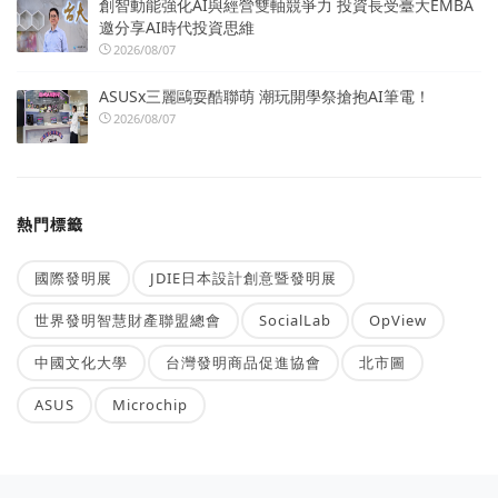
創智動能強化AI與經營雙軸競爭力 投資長受臺大EMBA
邀分享AI時代投資思維
2026/08/07
ASUSx三麗鷗耍酷聯萌 潮玩開學祭搶抱AI筆電！
2026/08/07
熱門標籤
國際發明展
JDIE日本設計創意暨發明展
世界發明智慧財產聯盟總會
SocialLab
OpView
中國文化大學
台灣發明商品促進協會
北市圖
ASUS
Microchip