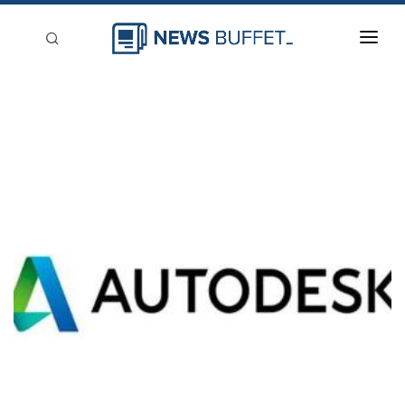
回到首頁
新聞稿分類
登入
刊登