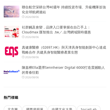
聯合航空深耕台灣40週年 持續投資市場、升級機隊並強
化全球航網連結
2026/08/06
社群觸及會變，品牌入口要掌握在自己手上：
Cloudmax 匯智推出 .tw／.台灣網域限時優惠
2026/08/06
真健康醫療（02697.HK）與天津具身智能創新中心達成
戰略合作 共建具身智能醫療產業生態
2026/08/06
陳嘉樺Ella選擇Sennheiser Digital 6000打造震撼動人
的青春狂歡
2026/08/06
熱門標籤
北市圖
國際發明展
中國文化大學
SocialLab