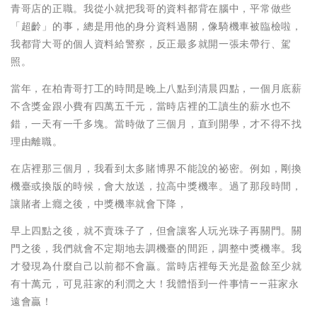
青哥店的正職。我從小就把我哥的資料都背在腦中，平常做些
「超齡」的事，總是用他的身分資料過關，像騎機車被臨檢啦，
我都背大哥的個人資料給警察，反正最多就開一張未帶行、駕
照。
當年，在柏青哥打工的時間是晚上八點到清晨四點，一個月底薪
不含獎金跟小費有四萬五千元，當時店裡的工讀生的薪水也不
錯，一天有一千多塊。當時做了三個月，直到開學，才不得不找
理由離職。
在店裡那三個月，我看到太多賭博界不能說的祕密。例如，剛換
機臺或換版的時候，會大放送，拉高中獎機率。過了那段時間，
讓賭者上癮之後，中獎機率就會下降，
早上四點之後，就不賣珠子了，但會讓客人玩光珠子再關門。關
門之後，我們就會不定期地去調機臺的間距，調整中獎機率。我
才發現為什麼自己以前都不會贏。當時店裡每天光是盈餘至少就
有十萬元，可見莊家的利潤之大！我體悟到一件事情——莊家永
遠會贏！