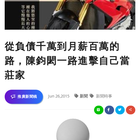
從負債千萬到月薪百萬的
路，陳鈞閎一路進擊自己當
莊家
Jun 26,2015
新聞
新聞時事
推廣新聞稿