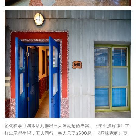
彰化福泰商務飯店則推出三大暑期超值專案，《學生撿好康》主
打出示學生證，五人同行，每人只要$500起；《品味家庭》專