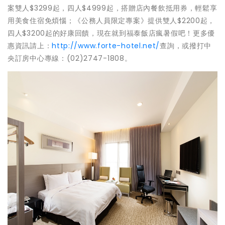
案雙人$3299起，四人$4999起，搭贈店內餐飲抵用券，輕鬆享
用美食住宿免煩惱；《公務人員限定專案》提供雙人$2200起，
四人$3200起的好康回饋，現在就到福泰飯店瘋暑假吧！更多優
惠資訊請上：
http://www.forte-hotel.net/
查詢，或撥打中
央訂房中心專線：(02)2747-1808。