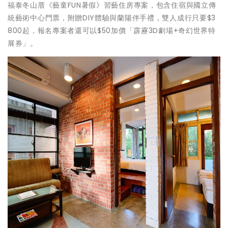
福泰冬山厝《藝童FUN暑假》習藝住房專案，包含住宿與國立傳
統藝術中心門票，附贈DIY體驗與蘭陽伴手禮，雙人成行只要$3
800起，報名專案者還可以$50加價「霹靂3D劇場+奇幻世界特
展券」。