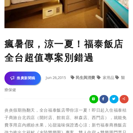
瘋暑假，涼一夏！福泰飯店
全台超值專案別錯過
Jun 26,2015
民生與消費
家用品
醫
推廣新聞稿
療保健
炎炎假期熱翻天，全台福泰飯店帶你涼一夏！即日起入住福泰桔
子商旅台北四店（開封店、館前店、林森店、西門店），就能免
費享用店內繽紛水果，沁甜滋味保證透心涼；新竹福泰商務飯店
強力推出六福村《水陸雙樂園》專案，雙人住宿＋雙樂園門票只