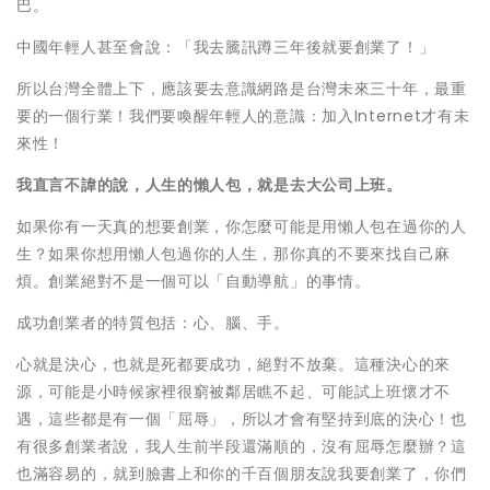
巴。
中國年輕人甚至會說：「我去騰訊蹲三年後就要創業了！」
所以台灣全體上下，應該要去意識網路是台灣未來三十年，最重
要的一個行業！我們要喚醒年輕人的意識：加入Internet才有未
來性！
我直言不諱的說，人生的懶人包，就是去大公司上班。
如果你有一天真的想要創業，你怎麼可能是用懶人包在過你的人
生？如果你想用懶人包過你的人生，那你真的不要來找自己麻
煩。創業絕對不是一個可以「自動導航」的事情。
成功創業者的特質包括：心、腦、手。
心就是決心，也就是死都要成功，絕對不放棄。這種決心的來
源，可能是小時候家裡很窮被鄰居瞧不起、可能試上班懷才不
遇，這些都是有一個「屈辱」，所以才會有堅持到底的決心！也
有很多創業者說，我人生前半段還滿順的，沒有屈辱怎麼辦？這
也滿容易的，就到臉書上和你的千百個朋友說我要創業了，你們