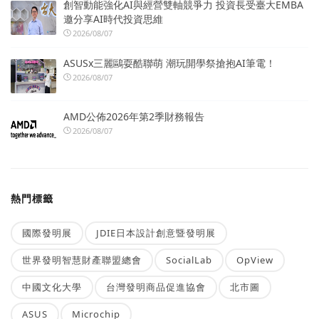
創智動能強化AI與經營雙軸競爭力 投資長受臺大EMBA
邀分享AI時代投資思維
2026/08/07
ASUSx三麗鷗耍酷聯萌 潮玩開學祭搶抱AI筆電！
2026/08/07
AMD公佈2026年第2季財務報告
2026/08/07
熱門標籤
國際發明展
JDIE日本設計創意暨發明展
世界發明智慧財產聯盟總會
SocialLab
OpView
中國文化大學
台灣發明商品促進協會
北市圖
ASUS
Microchip