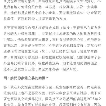
而是也希望地方繁榮，而這種繁榮是真的能讓居民生活變好。不
是所有地方都適合跟台北一樣蓋起一棟棟高樓，以及一大塊廠
房。他們都是規模很小的中小企業，要怎麼樣讓這些中小企業更
具產值、更沒有污染，才是更重要的方向。
跟王寶萱同樣是台灣人權促進會成員（編按：王寶萱已在宣布參
選後辭去台權會職務）、長期關注土地正義的政大地政系教授徐
世榮說，他很希望寶萱出來選，幫社會弱勢表達心聲，但他也跟
寶萱說過，選舉是很辛苦的，不管選不選他都會支持，當然心裡
還是很希望寶萱出來選（笑）。徐世榮肯定地說，寶萱非常優
秀，其實她大可以跟他一樣在校園裡找個教職，但她卻選擇了另
外這條比較辛苦的路。徐世榮也認為，他們這群朋友的共識是，
這不只是寶萱自己選，而是大家都要一起來幫忙。
問：請問你參選立委的動機？
答：就在鄭文燦當選桃園市長後，航空城的居民認為，民進黨在
這個議題上也不是那麼友善，我跟自救會居民就在討論，接下來
要怎麼讓航空城獲得關注。因為接下來最熱門的議題是2016年立
委大選，就有居民叫我乾脆出來選。我剛聽到時沒有當真，因為