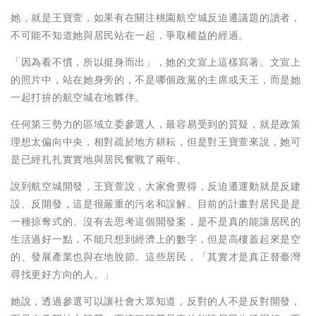
她，就是王寶萱，如果有在關注桃園航空城反迫遷議題的讀者，
不可能不知道她與居民站在一起，爭取權益的經過。
「因為看不慣，所以挺身而出」，她的文宣上這樣寫著。文宣上
的照片中，站在她身旁的，不是哪個政黨的主席或天王，而是她
一起打拚的航空城在地夥伴。
任何第三勢力的區域立委參選人，最容易受到的質疑，就是政策
理想太偏向中央，相對疏於地方耕耘，但是對王寶萱來說，她可
是已經扎扎實實地與居民奮戰了兩年。
說到航空城開發，王寶萱說，大家會覺得，反迫遷運動就是反建
設、反開發，這是很嚴重的污名和誤解。目前的計畫對居民是是
一種掠奪式的、沒有去思考這個開發案，是不是真的能讓居民的
生活過好一點，不能只想到經濟上的數字，但是高樓蓋起來是空
的、發展產業也與在地脫節。這些居民，「其實才是真正替臺灣
尋找更好方向的人。」
她說，透過參選可以讓社會大眾知道，反對的人不是反對開發，