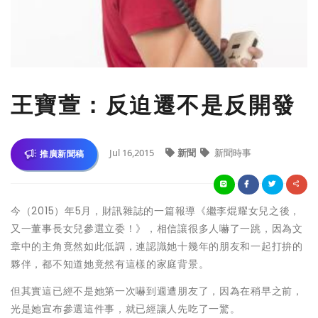
王寶萱：反迫遷不是反開發
Jul 16,2015
新聞
新聞時事
推廣新聞稿
今（2015）年5月，財訊雜誌的一篇報導《繼李焜耀女兒之後，
又一董事長女兒參選立委！》，相信讓很多人嚇了一跳，因為文
章中的主角竟然如此低調，連認識她十幾年的朋友和一起打拚的
夥伴，都不知道她竟然有這樣的家庭背景。
但其實這已經不是她第一次嚇到週遭朋友了，因為在稍早之前，
光是她宣布參選這件事，就已經讓人先吃了一驚。