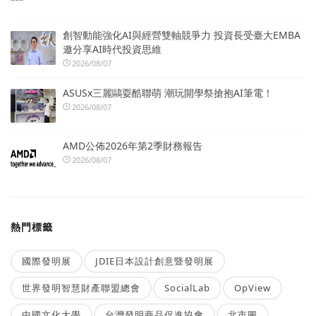
創智動能強化AI與經營雙軸競爭力 投資長受臺大EMBA
邀分享AI時代投資思維
2026/08/07
ASUSx三麗鷗耍酷聯萌 潮玩開學祭搶抱AI筆電！
2026/08/07
AMD公佈2026年第2季財務報告
2026/08/07
熱門標籤
國際發明展
JDIE日本設計創意暨發明展
世界發明智慧財產聯盟總會
SocialLab
OpView
中國文化大學
台灣發明商品促進協會
北市圖