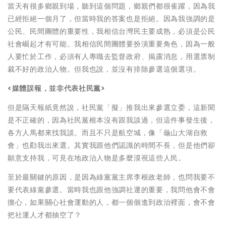
當天有很多鄉親到場，聽到這個問題，鄉親們都很雀躍，因為我
已經拒絕一個月了，但當時我的答案也是拒絕。因為我強調的是
公民、民間團體的重要性，我相信台灣民主要成熟，必須是公民
社會崛起才有可能。我相信民間團體要扮演重要角色，因為一般
人要忙於工作，必須有人專職去監督政府、揭露消息，用選票制
裁不好的政治人物。但我也說，並沒有排除參選這個選項。
<媒體誤報，並非代表社民黨>
但是隔天報紙竟然說，社民黨「擬」推我出來參選立委，這新聞
是不正確的，因為社民黨根本沒有跟我談過，但這件事發生後，
各方人馬都來找我談。而且不只是航空城，像「龜山大湖自救
會」也勸我出來選。其實我跟他們認識的時間不長，但是他們卻
願意支持我，可見在地政治人物是多麼漠視這些人民。
至於最關鍵的原因，是因為綠黨黨主席李根政老師，也問我要不
要代表綠黨參選。當時我也跟他強調社運的重要，我問他會不會
擔心，如果關心社會運動的人，都一個個進到政治裡面，會不會
把社運人才都抽空了？