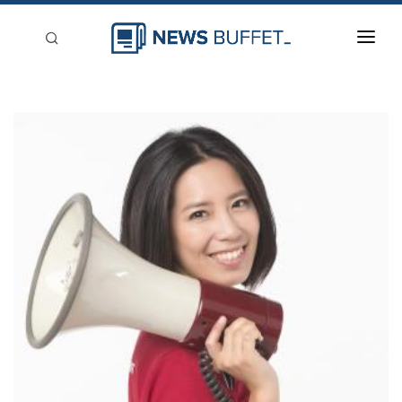
回到首頁
新聞稿分類
登入
刊登