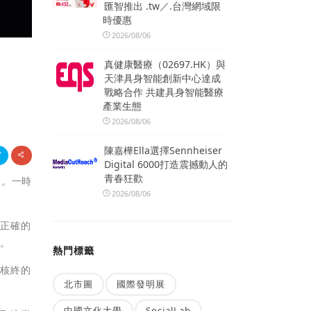
匯智推出 .tw／.台灣網域限
時優惠
2026/08/06
真健康醫療（02697.HK）與
天津具身智能創新中心達成
戰略合作 共建具身智能醫療
產業生態
2026/08/06
陳嘉樺Ella選擇Sennheiser
Digital 6000打造震撼動人的
青春狂歡
題。一時
2026/08/06
不正確的
人。
熱門標籤
實核終的
北市圖
國際發明展
。
中國文化大學
SocialLab