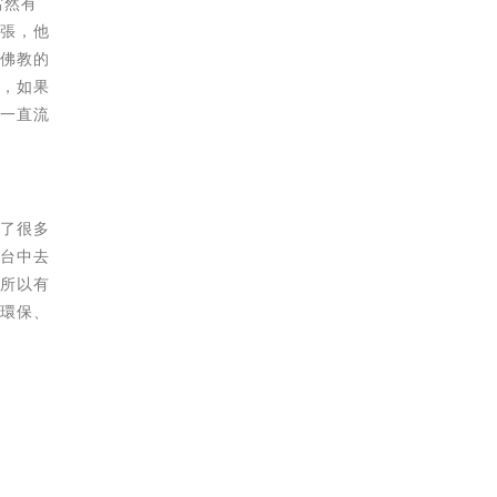
當然有
囂張，他
信佛教的
圈，如果
言一直流
助了很多
到台中去
，所以有
的環保、