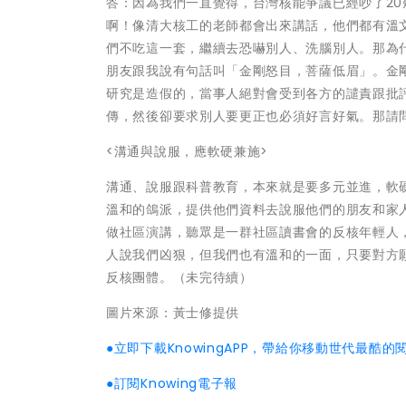
答：因為我們一直覺得，台灣核能爭議已經吵了2
啊！像清大核工的老師都會出來講話，他們都有溫
們不吃這一套，繼續去恐嚇別人、洗腦別人。那為
朋友跟我說有句話叫「金剛怒目，菩薩低眉」。金
研究是造假的，當事人絕對會受到各方的譴責跟批
傳，然後卻要求別人要更正也必須好言好氣。那請
<溝通與說服，應軟硬兼施>
溝通、說服跟科普教育，本來就是要多元並進，軟
溫和的鴿派，提供他們資料去說服他們的朋友和家
做社區演講，聽眾是一群社區讀書會的反核年輕人
人說我們凶狠，但我們也有溫和的一面，只要對方
反核團體。（未完待續）
圖片來源：黃士修提供
●立即下載KnowingAPP，帶給你移動世代最酷的
●訂閱Knowing電子報