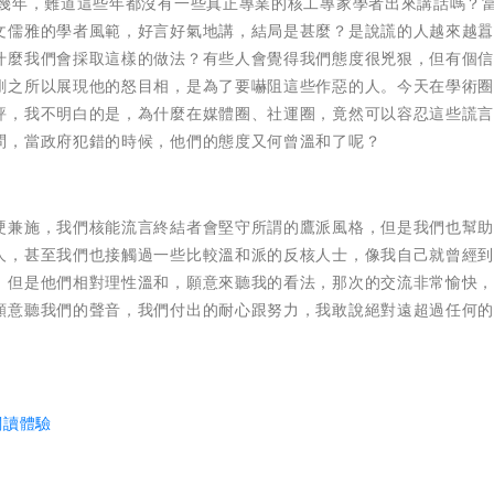
0幾年，難道這些年都沒有一些真正專業的核工專家學者出來講話嗎？
文儒雅的學者風範，好言好氣地講，結局是甚麼？是說謊的人越來越
什麼我們會採取這樣的做法？有些人會覺得我們態度很兇狠，但有個
剛之所以展現他的怒目相，是為了要嚇阻這些作惡的人。今天在學術
評，我不明白的是，為什麼在媒體圈、社運圈，竟然可以容忍這些謊
問，當政府犯錯的時候，他們的態度又何曾溫和了呢？
硬兼施，我們核能流言終結者會堅守所謂的鷹派風格，但是我們也幫
人，甚至我們也接觸過一些比較溫和派的反核人士，像我自己就曾經
，但是他們相對理性溫和，願意來聽我的看法，那次的交流非常愉快
願意聽我們的聲音，我們付出的耐心跟努力，我敢說絕對遠超過任何
閱讀體驗