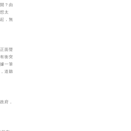
公開？由
有想太
一起，無
的正面聲
，有衝突
證據一筆
伙，道聽
抗政府，