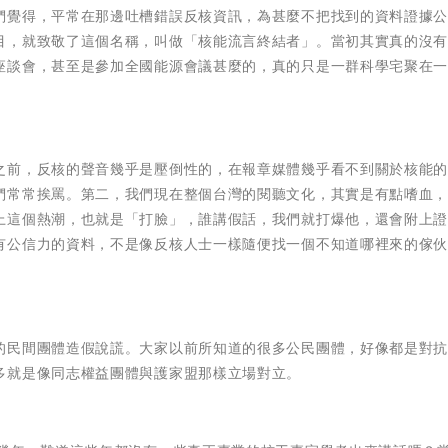
們覺得，平常在那邊吐槽錯誤反核資訊，為甚麼不把找到的資料證據
目，就致敬了這個名稱，叫做「核能流言終結者」。當初其實真的沒
座談會，甚至是參加全國能源會議甚麼的，真的只是一群科學宅聚在
之前，反核的聲音幾乎是壓倒性的，在報章媒體幾乎看不到關於核能
們常常挨罵。第二，我們現在整個台灣的閱聽文化，其實是有點嗜血
上這個熱潮，也就是「打臉」，誰講假話，我們就打爆他，還會附上
有公信力的資料，不是像反核人士一樣隨便找一個不知道哪裡來的傢
的民間團體造假說謊。大家以前所知道的很多公民團體，好像都是對
多就是像同志權益團體與護家盟那樣立場對立。