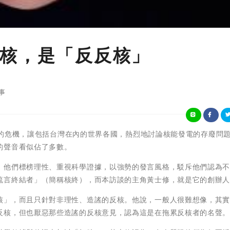
核，是「反反核」
事
外洩的危機，讓包括台灣在內的世界各國，熱烈地討論核能發電的存廢問
的聲音看似佔了多數。
，他們標榜理性、重視科學證據，以強勢的發言風格，駁斥他們認為
流言終結者」（簡稱核終），而本訪談的主角黃士修，就是它的創辦
核」，而且只針對非理性、造謠的反核。他說，一般人很難想像，其
反核，但也厭惡那些造謠的反核意見，認為這是在拖累反核者的名聲