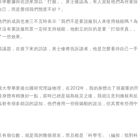
科學數據與佐證來加以「打臉」。黃士修認為，有人質疑他們為何要
自己，而是覺得我們態度不好？」
他們的成員也會三不五時表示「我們不是要說服別人來使用核能嗎？
來沒有要說服民眾一定得支持核能，他創立的目的是要「打假求真」
了一些效果。
源議題，在接下來的訪談，黃士修將告訴讀者，他是怎麼看待自己一
大學畢業後出國研究理論物理，在2012年，我的身體出了很嚴重的
後身體有稍微好一點，當時已經是福島核災之後，我就注意到擁核和
輻射有很多錯誤的認知，他們會用一些很煽動的說法，但其實有些用
只有個位數，就是我的幾個朋友，而且都是「科學宅」（編按：指對