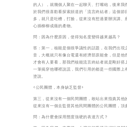
的人），就幾個人聚在一起聊天、打嘴砲，後來我
於我們很喜歡看探索頻道的「流言終結者」這個節
多，就只是吐槽，打臉，從來沒有想過要辦演講、
心插柳柳成蔭的產物。
問：因為什麼原因，使得知名度變得越來越高？
答：第一，核能是個很爭議性的話題，在我們出現
音，大概就只有像台電還有經濟部原能會，但是他
才會有人要看，那我們核能流言終結者就是剛好搭
一筆揭穿他哪裡說謊，我們引用的都是一些國際上
塗說。
<公民團體，本身缺乏監督>
第三，從來沒有一個民間團體，敢站出來指責其他
從來沒有一個去監督其他民間團體的公民團體，頂
問：為什麼會採用態度強硬的表達方式？