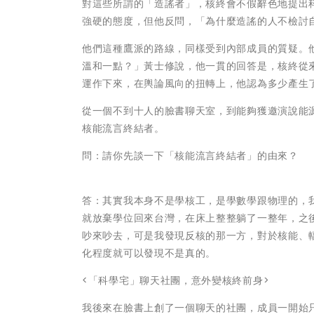
對這些所謂的「造謠者」，核終會不假辭色地提出
強硬的態度，但他反問，「為什麼造謠的人不檢討
他們這種鷹派的路線，同樣受到內部成員的質疑。
溫和一點？」黃士修說，他一貫的回答是，核終從
運作下來，在輿論風向的扭轉上，他認為多少產生
從一個不到十人的臉書聊天室，到能夠獲邀演說能
核能流言終結者。
問：請你先談一下「核能流言終結者」的由來？
答：其實我本身不是學核工，是學數學跟物理的，我
就放棄學位回來台灣，在床上整整躺了一整年，之
吵來吵去，可是我發現反核的那一方，對於核能、
化程度就可以發現不是真的。
<「科學宅」聊天社團，意外變核終前身>
我後來在臉書上創了一個聊天的社團，成員一開始