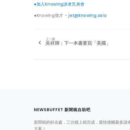
●加入Knowing讀者兄弟會
●Knowing徵才 -
jet@knowing.asia
上一篇
吳祥輝：下一本書要寫「美國」
NEWSBUFFET 新聞稿自助吧
新聞稿的好去處，三分鐘上稿完成，最快接觸最多讀
方案！