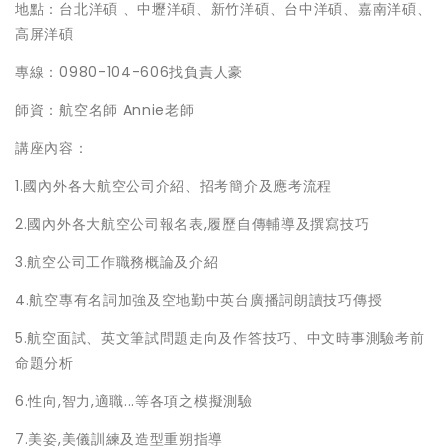
地點：台北洋碩 、中壢洋碩、新竹洋碩、台中洋碩、嘉南洋碩、
高屏洋碩
專線：0980-104-606找負責人豪
師資：航空名師 Annie老師
講座內容：
1.國內外各大航空公司介紹、招考簡介及應考流程
2.國內外各大航空公司報名表,履歷自傳輔導及撰寫技巧
3.航空公司工作職務概論及介紹
4.航空專有名詞加強及空地勤中英台廣播詞朗讀技巧傳授
5.航空面試、英文筆試問題走向及作答技巧、中文時事測驗考前
命題分析
6.性向,智力,適職...等各項之模擬測驗
7.美姿,美儀訓練及造型重朔指導