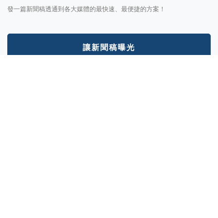
發一篇新聞稿透通到各大媒體的最快速、最便捷的方案！
讓新聞稿曝光
分析新聞稿成效
透過Trek數據平台的分析讓您知道你的新聞稿成效表現如何？
我想了解
COPYRIGHT © 2022 Aotter Inc.