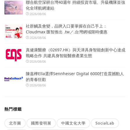
聯合航空深耕台灣40週年 持續投資市場、升級機隊並強
化全球航網連結
2026/08/06
社群觸及會變，品牌入口要掌握在自己手上：
Cloudmax 匯智推出 .tw／.台灣網域限時優惠
2026/08/06
真健康醫療（02697.HK）與天津具身智能創新中心達成
戰略合作 共建具身智能醫療產業生態
2026/08/06
陳嘉樺Ella選擇Sennheiser Digital 6000打造震撼動人
的青春狂歡
2026/08/06
熱門標籤
北市圖
國際發明展
中國文化大學
SocialLab