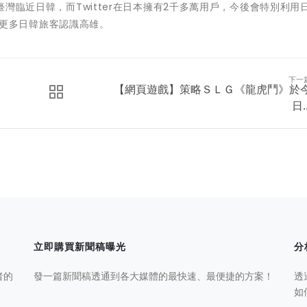
臺灣臨近日韓，而Twitter在日本擁有2千多萬用戶，今後會特別利用日
去，讓更多日韓旅客認識高雄。
下一
【網頁遊戲】策略ＳＬＧ《龍虎鬥》於
日..
立即購買新聞稿曝光
分
者的
發一篇新聞稿透通到各大媒體的最快速、最便捷的方案！
透
如