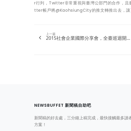
r行列，Twitter非常重視與臺灣公部門的合作，且
tter帳戶將@KaohsiungCity的推文轉推出
上一篇
2015社會企業國際分享會，全臺巡迴開...
NEWSBUFFET 新聞稿自助吧
新聞稿的好去處，三分鐘上稿完成，最快接觸最多讀
方案！