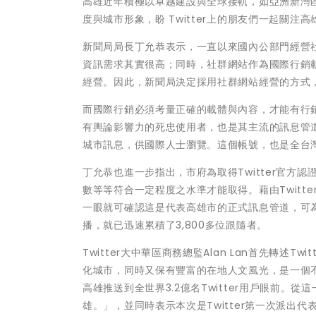
高雄近年積極以卓越建設與全球接軌，如亞洲新灣
度與城市形象，盼 Twitter上的朋友們一起關注
新聞局局長丁允恭表示，一直以來國內公部門經營
資訊需求其實很高；同時，社群網站作為國際行銷
經營。因此，新聞局決定採用社群網站經營的方式
而國際行銷必須考量正確的載體與內容，才能有行銷
有輿論影響力的死忠使用者，也是其主流的訊息管道。因而
城市訊息，供國際人士瀏覽。這個帳號，也是全台灣
丁允恭也進一步指出，市府為取得Twitter官方認
數等等符合一定程度之水準才能取得。藉由Twitter
一眼就可確認這是代表高雄市的正式訊息管道，可
播，就已迅速累積了3,800多位跟隨者。
Twitter大中華區商務總監Alan Lan首先轉述T
化城市，同時又保有豐富的在地人文風光，是一個不容
高雄推送到全世界3.2億名Twitter用戶眼前。從這
雄。」，並同時表示本次是Twitter第一次派出