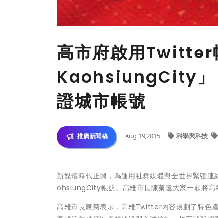
高市府啟用Twitte
KaohsiungCit
證城市帳號
Aug 19,2015
科學與科技
推廣新聞稿
新媒體時代正興，為運用社群媒體與全世界緊密連結，
ohsiungCity帳號。高雄市長陳菊邀大家一起
高雄市長陳菊表示，高雄Twitter內容規劃了