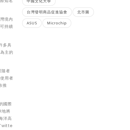
國際知名
中國文化大學
台灣發明商品促進協會
北市圖
台灣境內
ASUS
Microchip
且可持續
許多具
文為主的
跟隨者
路使用者
布推
性的國際
幸地將
的海洋高
itte