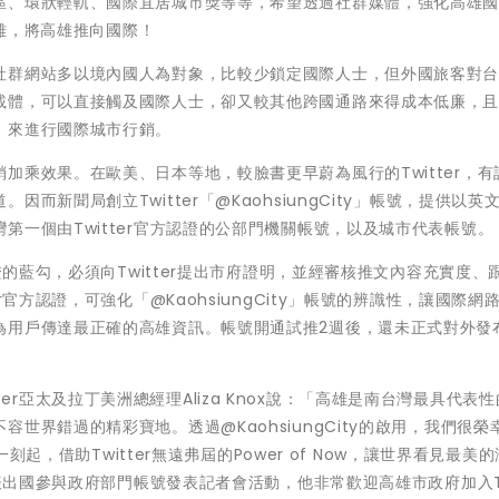
區、環狀輕軌、國際宜居城市獎等等，希望透過社群媒體，強化高雄
高雄，將高雄推向國際！
社群網站多以境內國人為對象，比較少鎖定國際人士，但外國旅客對
載體，可以直接觸及國際人士，卻又較其他跨國通路來得成本低廉，
，來進行國際城市行銷。
加乘效果。在歐美、日本等地，較臉書更早蔚為風行的Twitter，有
新聞局創立Twitter「@KaohsiungCity」帳號，提供以英
第一個由Twitter官方認證的公部門機關帳號，以及城市代表帳號。
證的藍勾，必須向Twitter提出市府證明，並經審核推文內容充實度、
官方認證，可強化「@KaohsiungCity」帳號的辨識性，讓國際網
為用戶傳達最正確的高雄資訊。帳號開通試推2週後，還未正式對外發
witter亞太及拉丁美洲總經理Aliza Knox說：「高雄是南台灣最具代表
世界錯過的精彩寶地。透過@KaohsiungCity的啟用，我們很榮
一刻起，借助Twitter無遠弗屆的Power of Now，讓世界看見最美
代表出國參與政府部門帳號發表記者會活動，他非常歡迎高雄市政府加入Tw