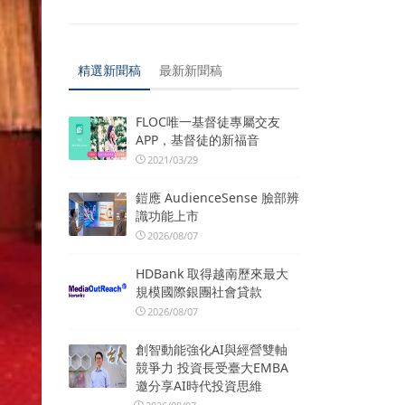
精選新聞稿
最新新聞稿
FLOC唯一基督徒專屬交友
APP，基督徒的新福音
2021/03/29
鎧應 AudienceSense 臉部辨
識功能上市
2026/08/07
HDBank 取得越南歷來最大
規模國際銀團社會貸款
2026/08/07
創智動能強化AI與經營雙軸
競爭力 投資長受臺大EMBA
邀分享AI時代投資思維