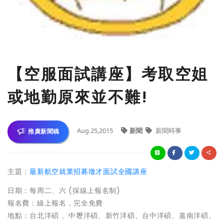
【空服面試講座】考取空姐
或地勤原來並不難!
Aug 25,2015
新聞
新聞時事
推廣新聞稿
主題：
最新航空就業招募徵才面試全國講座
日期：每周二、六 (採線上報名制)
報名費：線上報名，完全免費
地點：台北洋碩 、中壢洋碩、新竹洋碩、台中洋碩、嘉南洋碩、