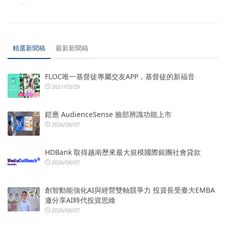
精選新聞稿
最新新聞稿
FLOC唯一基督徒專屬交友APP，基督徒的新福音
2021/03/29
鎧應 AudienceSense 臉部辨識功能上市
2026/08/07
HDBank 取得越南歷來最大規模國際銀團社會貸款
2026/08/07
創智動能強化AI與經營雙軸競爭力 投資長受臺大EMBA
邀分享AI時代投資思維
2026/08/07