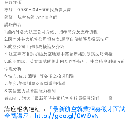
高屏洋碩
專線：0980-104-606找負責人豪
師資：航空名師 Annie老師
講座內容：
1.國內外各大航空公司介紹、招考簡介及應考流程
2.國內外各大航空公司報名表,履歷自傳輔導及撰寫技巧
3.航空公司工作職務概論及介紹
4.航空專有名詞加強及空地勤中英台廣播詞朗讀技巧傳授
5.航空面試、英文筆試問題走向及作答技巧、中文時事測驗考前
命題分析
6.性向,智力,適職...等各項之模擬測驗
7.美姿,美儀訓練及造型重朔指導
8.英語聽力及會話能力檢測
參加者，贈送「最新即時各家航空空服員招募流程」一份
講座報名連結→
『最新航空就業招募徵才面試
全國講座』
http://goo.gl/0Wi9vN