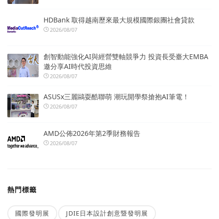
HDBank 取得越南歷來最大規模國際銀團社會貸款
2026/08/07
創智動能強化AI與經營雙軸競爭力 投資長受臺大EMBA
邀分享AI時代投資思維
2026/08/07
ASUSx三麗鷗耍酷聯萌 潮玩開學祭搶抱AI筆電！
2026/08/07
AMD公佈2026年第2季財務報告
2026/08/07
熱門標籤
國際發明展
JDIE日本設計創意暨發明展