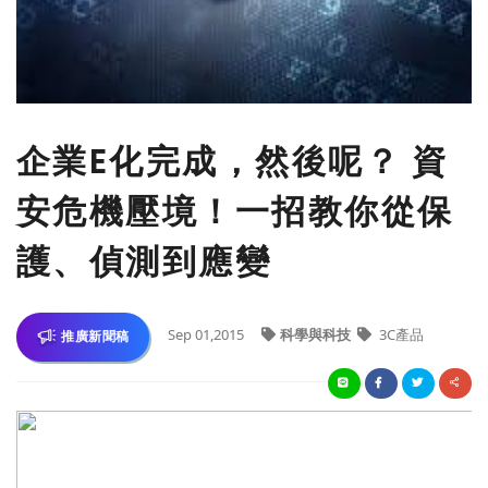
企業E化完成，然後呢？ 資
安危機壓境！一招教你從保
護、偵測到應變
Sep 01,2015
科學與科技
3C產品
推廣新聞稿