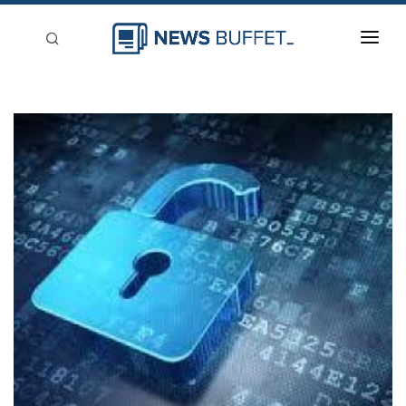
回到首頁
新聞稿分類
登入
刊登