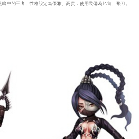
黑暗中的王者。性格設定為優雅、高貴，使用裝備為匕首、飛刀。