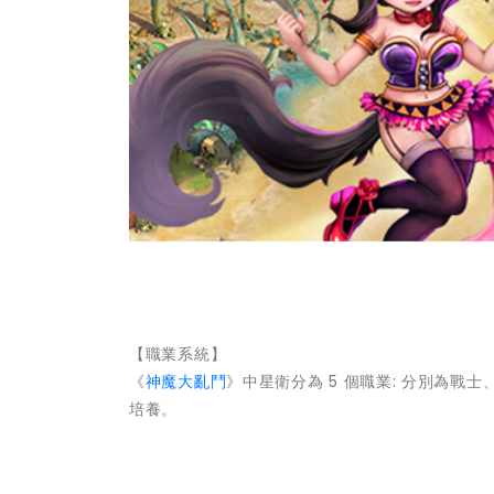
【職業系統】
《
神魔大亂鬥
》中星衛分為 5 個職業: 分別為
培養。