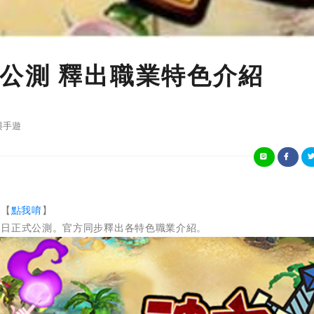
公測 釋出職業特色介紹
與手遊
址【
點我唷
】
）日正式公測。官方同步釋出各特色職業介紹。