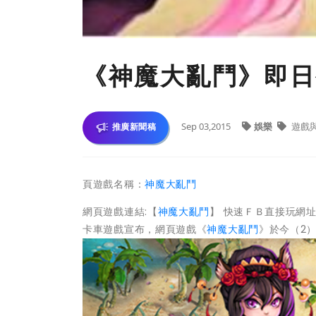
《神魔大亂鬥》即日
Sep 03,2015
娛樂
遊戲
推廣新聞稿
頁遊戲名稱：
神魔大亂鬥
網頁遊戲連結:【
神魔大亂鬥
】 快速ＦＢ直接玩網
卡車遊戲宣布，網頁遊戲《
神魔大亂鬥
》於今（2