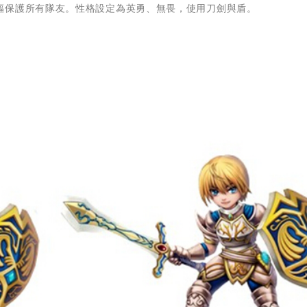
軀保護所有隊友。性格設定為英勇、無畏，使用刀劍與盾。