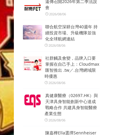
遠傳召開2026年第二季法說
會
2026/08/06
聯合航空深耕台灣40週年 持
續投資市場、升級機隊並強
化全球航網連結
2026/08/06
社群觸及會變，品牌入口要
掌握在自己手上：Cloudmax
匯智推出 .tw／.台灣網域限
時優惠
2026/08/06
真健康醫療（02697.HK）與
天津具身智能創新中心達成
戰略合作 共建具身智能醫療
產業生態
2026/08/06
陳嘉樺Ella選擇Sennheiser