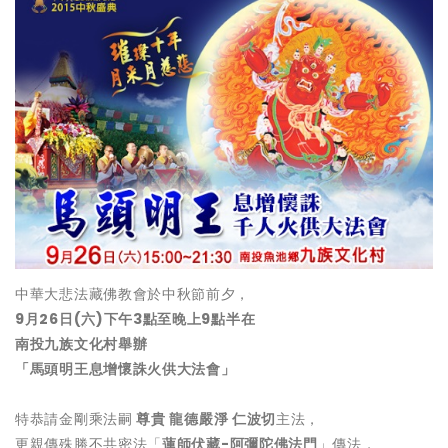
中華大悲法藏佛教會於中秋節前夕，
9月26日(六)下午3點至晚上9點半在
南投九族文化村舉辦
「馬頭明王息增懷誅火供大法會」
特恭請金剛乘法嗣
尊貴 龍德嚴淨 仁波切
主法，
更親傳殊勝不共密法「
蓮師伏藏-阿彌陀佛法門
」傳法，