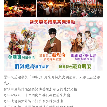
歷年來受邀參與「中秋節-月來月慈悲火供法會」人數已超過數
萬人，
會場中更能拍攝滿佈諸佛菩薩所示現的梵咒光輪，
每年皆吸引上千位國內外善信專程前來與會。
每年法會後大眾皆有許許多多殊勝感應，