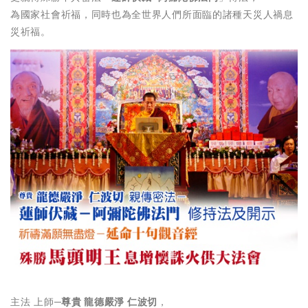
為國家社會祈福，同時也為全世界人們所面臨的諸種天災人禍息
災祈福。
主法 上師─
尊貴 龍德嚴淨 仁波切
，