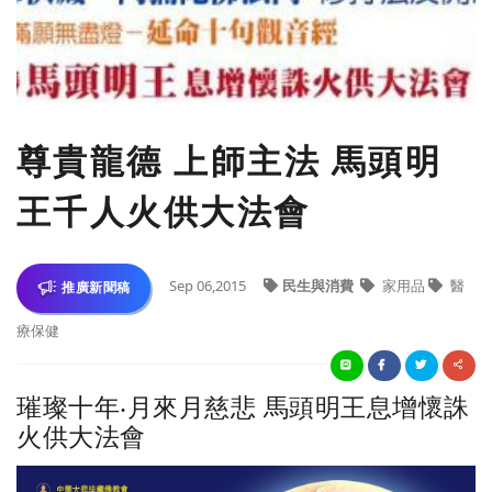
尊貴龍德 上師主法 馬頭明
王千人火供大法會
Sep 06,2015
民生與消費
家用品
醫
推廣新聞稿
療保健
璀璨十年‧月來月慈悲 馬頭明王息增懷誅
火供大法會