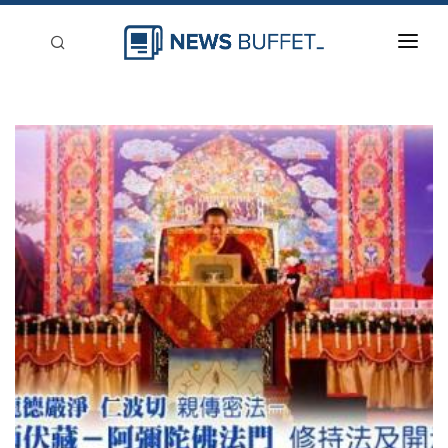
回到首頁
新聞稿分類
登入
刊登