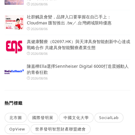
2026/08/06
社群觸及會變，品牌入口要掌握在自己手上：
Cloudmax 匯智推出 .tw／.台灣網域限時優惠
2026/08/06
真健康醫療（02697.HK）與天津具身智能創新中心達成
戰略合作 共建具身智能醫療產業生態
2026/08/06
陳嘉樺Ella選擇Sennheiser Digital 6000打造震撼動人
的青春狂歡
2026/08/06
熱門標籤
北市圖
國際發明展
中國文化大學
SocialLab
OpView
世界發明智慧財產聯盟總會