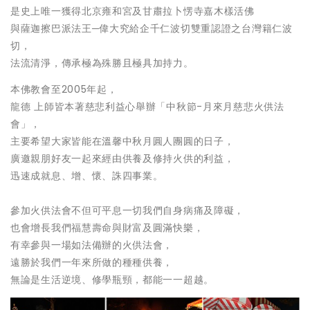
是史上唯一獲得北京雍和宮及甘肅拉卜愣寺嘉木樣活佛
與薩迦擦巴派法王─偉大究給企千仁波切雙重認證之台灣籍仁波
切，
法流清淨，傳承極為殊勝且極具加持力。
本佛教會至2005年起，
龍德 上師皆本著慈悲利益心舉辦「中秋節-月來月慈悲火供法
會」，
主要希望大家皆能在溫馨中秋月圓人團圓的日子，
廣邀親朋好友一起來經由供養及修持火供的利益，
迅速成就息、增、懷、誅四事業。
參加火供法會不但可平息一切我們自身病痛及障礙，
也會增長我們福慧壽命與財富及圓滿快樂，
有幸參與一場如法備辦的火供法會，
遠勝於我們一年來所做的種種供養，
無論是生活逆境、修學瓶頸，都能一一超越。