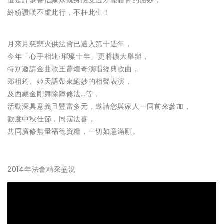
這是許多善信緣眾親身感受過才能體會的勝妙，
紛紛讚嘆不虛此行，不枉此生！
月來月慈悲火供法會已邁入第十週年，
今年「心手相連‧璀璨十年」更將擴大舉辦，
特別邀請金曲歌王蕭煌奇演唱經典歌曲，
郎祖筠、姬天語帶來絕妙的相聲表演，
及西藏金剛舞除障修法…等，
活動深具意義且豐富多元，邀請您與家人一同前來參加，
歡度中秋佳節，同霑法喜，
共同廣修無量福德資糧，一切如意滿願。
2014年法會精采盛況