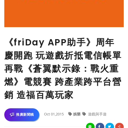
《friDay APP助手》周年
慶開跑 玩遊戲折抵電信帳單
再戰《蒼翼默示錄：戰火重
燃》電競賽 跨產業跨平台營
銷 造福百萬玩家
Oct 01,2015
娛樂
遊戲與手遊
推廣新聞稿