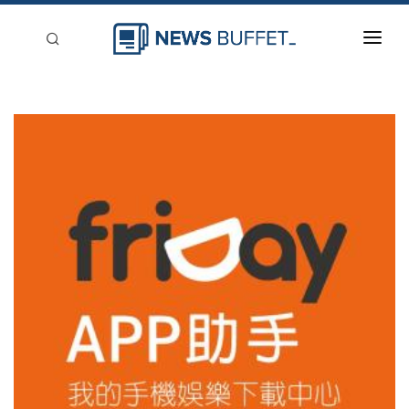
回到首頁
新聞稿分類
登入
刊登