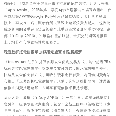
P助手》已成為台灣手遊廠商市場推廣的絕佳選擇。此外，根據
「App Annie」2015年第二季度App市場報告市場調查指出，台
灣遊戲類APP在Google Paly收入已超越德國，名列世界第四，
較上一季成長一名，顯示台灣民眾線上遊戲消費力驚人，也因此
成為各國開發手遊市場及觀察全球手遊市場發展的重要指標。遠
傳《friDay APP助手》無論在產品服務、金流交易與落地推廣
上，均具有市場獨特性與影響力。
玩遊戲折抵電信帳單 加碼贈送虛寶 創造新經濟
《friDay APP助手》提供各類安全便利交易方式，其中超過75%
玩家選擇以電信帳單付款為主要支付方式，顯示電信帳單便利、
快速又安全的支付方式，可吸引玩家進行付費。為回饋消費者貼
心推出『玩遊戲折抵電信帳單』活動，凡於活動期間內，透過電
信帳單消費指定遊戲，即可享有電信帳單折抵優惠。
除此之外，慶祝《friDay APP助手》一歲生日，多家遊戲廠商共
襄盛舉，提供限量獨家虛寶，包含：全新三國RPG策略戰鬥《少
年三國志》、原版正宗授權《捕魚達人》、金庸正版授權經典復