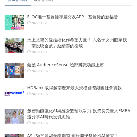
FLOC唯一基督徒專屬交友APP，基督徒的新福音
2021/03/29
天上父親的愛延續化作希望力量！ 六名子女捐贈家扶
「南投映全號」延續善的循環
2026/08/08
鎧應 AudienceSense 臉部辨識功能上市
2026/08/07
HDBank 取得越南歷來最大規模國際銀團社會貸款
2026/08/07
創智動能強化AI與經營雙軸競爭力 投資長受臺大EMBA
邀分享AI時代投資思維
2026/08/07
ASUSx三麗鷗耍酷聯萌 潮玩開學祭搶抱AI筆電！