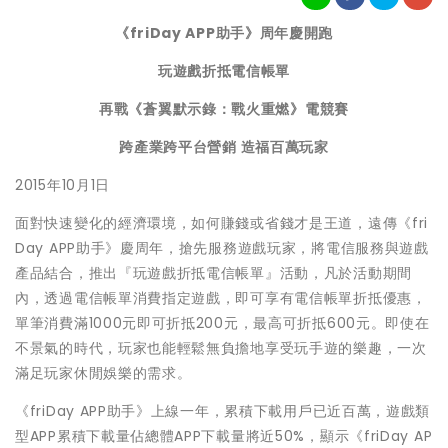
《
friDay APP
助手》周年慶開跑
玩遊戲折抵電信帳單
再戰《蒼翼默示錄：戰火重燃》電競賽
跨產業跨平台營銷 造福百萬玩家
2015年10月1日
面對快速變化的經濟環境，如何賺錢或省錢才是王道，遠傳《fri
Day APP助手》慶周年，搶先服務遊戲玩家，將電信服務與遊戲
產品結合，推出『玩遊戲折抵電信帳單』活動，凡於活動期間
內，透過電信帳單消費指定遊戲，即可享有電信帳單折抵優惠，
單筆消費滿1000元即可折抵200元，最高可折抵600元。即使在
不景氣的時代，玩家也能輕鬆無負擔地享受玩手遊的樂趣，一次
滿足玩家休閒娛樂的需求。
《friDay APP助手》上線一年，累積下載用戶已近百萬，遊戲類
型APP累積下載量佔總體APP下載量將近50%，顯示《friDay AP