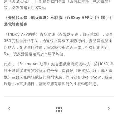
刻《笑傲江湖》、日系動作戰鬥手遊《蒼翼默示錄：戰火重燃》
等，總價值超過150萬元。
《蒼翼默示錄：戰火重燃》再戰 與《
friDay APP
助手》聯手手
遊電競實體賽
《friDay APP助手》首發聯運《蒼翼默示錄：戰火重燃》，結合
360度整合行銷手法，透過線上與線下媒體行銷，實體與虛擬通
路結合，創造無限佳績，玩家轉換率逼近三成，付費比例將近
5%，玩家活躍度遠高於市場平均值。
此次，《friDay APP助手》結合遊戲廠商網樂科技，於(10/3)舉
行全球首發電競實體賽示範合作，提供給《蒼翼默示錄：戰火重
燃》遊戲玩家同場競技的戰鬥快感，同時結合Live Show，透過
現場Live直播節目，讓玩家擁有最即時的比賽動態訊息。