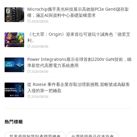
Microchip攜手美光科技展示高效能PCIe Gen6儲存架
構，滿足AI與資料中心基礎架構需求
2026/08/06
《七大罪：Origin》迎來首位可遊玩十誡角色「德里艾
利」
2026/08/06
Power Integrations展示全球首創2200V GaN技術，瞄
準新世代高壓電力系統應用
2026/08/06
從 Roiese 事件看企業存取治理新挑戰 當帳號成為駭客
入侵的第一把鑰匙
2026/08/06
熱門標籤
世界發明智慧財產聯盟總會
台灣發明商品促進協會