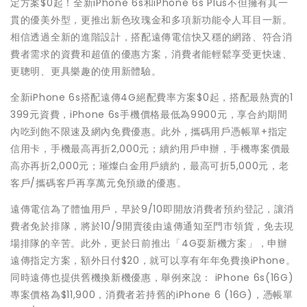
定方案$0起！全新iPhone 6s和iPhone 6s Plus不但擁有其一
貫的優美外型，更推出新色玫瑰金和多項新功能令人耳目一新。
相信透過全新的進階設計，搭配遠傳電信快又穩的網路、符合消
費者需求的資費和超值的優惠方案，消費者能輕鬆享受更快速、
更聰明、更具樂趣的使用新體驗。
全新iPhone 6s搭配遠傳4G絕配費率方案$0起，搭配最熱賣的1
399元資費，iPhone 6s手機價格最低為9900元，享合約期間
內吃到飽不限速及網內免費優惠。此外 , 攜碼用戶憑帳單+指定
信用卡，手機最高再折2,000元；續約用戶申辦，手機專案價最
高亦再折2,000元；璀燦白金用戶續約，最高可折5,000元，老
客戶/攜碼客戶再享萬元免預繳的優惠。
遠傳電信為了體恤用戶，早於9/10即開放消費者預約登記，讓消
費者免於排隊，將於10/9開賣後由遠傳通知至門市領貨，免去現
場排隊的辛苦。此外，更於日前推出「4G耍新機方案」，申辦
遠傳指定方案，額外日付$20，就可以享有年年免費換iPhone。
同時遠傳也提供舊機換新機優惠，舉例來說： iPhone 6s(16G)
專案價格為$11,900，消費者若持舊的iPhone 6 (16G)，憑帳單