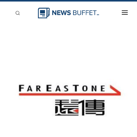
回到首頁
新聞稿分類
登入
刊登