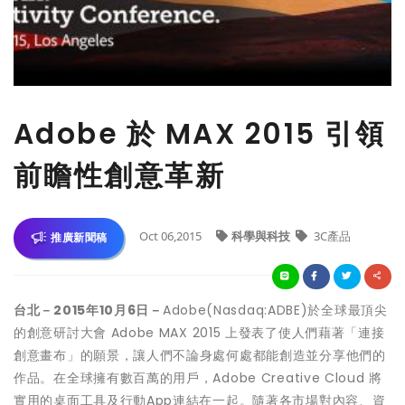
Adobe 於 MAX 2015 引領
前瞻性創意革新
Oct 06,2015
科學與科技
3C產品
推廣新聞稿
台北－
2015
年
10
月
6
日－
Adobe(Nasdaq:ADBE)於全球最頂尖
的創意研討大會 Adobe MAX 2015 上發表了使人們藉著「連接
創意畫布」的願景，讓人們不論身處何處都能創造並分享他們的
作品。在全球擁有數百萬的用戶，Adobe Creative Cloud 將
實用的桌面工具及行動App連結在一起。隨著各市場對內容、資