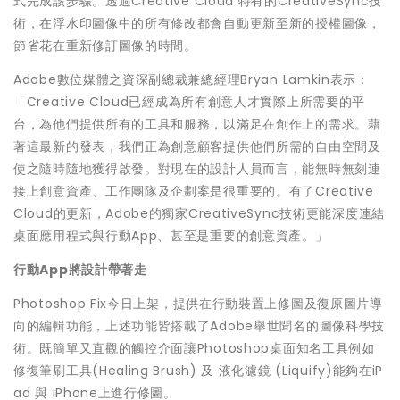
式完成該步驟。透過Creative Cloud 特有的CreativeSync技
術，在浮水印圖像中的所有修改都會自動更新至新的授權圖像，
節省花在重新修訂圖像的時間。
Adobe數位媒體之資深副總裁兼總經理Bryan Lamkin表示：
「Creative Cloud已經成為所有創意人才實際上所需要的平
台，為他們提供所有的工具和服務，以滿足在創作上的需求。藉
著這最新的發表，我們正為創意顧客提供他們所需的自由空間及
使之隨時隨地獲得啟發。對現在的設計人員而言，能無時無刻連
接上創意資產、工作團隊及企劃案是很重要的。有了Creative
Cloud的更新，Adobe的獨家CreativeSync技術更能深度連結
桌面應用程式與行動App、甚至是重要的創意資產。」
行動
App
將設計帶著走
Photoshop Fix今日上架，提供在行動裝置上修圖及復原圖片導
向的編輯功能，上述功能皆搭載了Adobe舉世聞名的圖像科學技
術。既簡單又直觀的觸控介面讓Photoshop桌面知名工具例如
修復筆刷工具(Healing Brush) 及 液化濾鏡 (Liquify)能夠在iP
ad 與 iPhone上進行修圖。