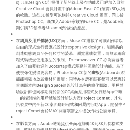
s)；InDesign CC則提供了新的線上發布功能及已經加入目前
Creative Cloud 會員計畫中的Adobe Fuse CC (預覽) 3D人物
的軟體。這些3D模型可以橫跨Creative Cloud 圖庫，同步於
Photoshop CC。新加入Adobe家族的Fuse CC，是Adobe近
期併購3D領導者Mixamo所推出的產品。
在
網頁及用戶體驗
(UX)
方面，Muse CC搭載了可讓創作者以
自由的形式進行響應式設計(responsive design)，能簡易的
創造動態網頁至任何尺寸的螢幕、瀏覽器或裝置，而無須編寫
程式碼或受使用版型的限制。Dreamweaver CC 亦為開發者
加入了由受歡迎的Bootsrtap模式驅動的互動設計功能。為了
使視像化變得更容易，Photoshop CC新的
畫板
(Artboards)功
能能精確地放置素材和圖層；同時亦令所有顧客都可以受惠於
首個版本的
Design Space
這以設計為主的簡化體驗。用戶體
驗設計師也同樣期待於新的CC桌面應用程式及行動App中唯
一的端對端的用戶體驗設計解決方案
Project Comet
，其包
括發展中的全新CC桌面應用程式和附屬的行動App，開發中P
roject Comet會於MAX 開幕演講之中首次作出公開示範。
在
影音
方面，Adobe透過提供全面地剪輯4K到8K片長格式支
援，將影片剪輯引領至
UltraHD
全新世代。而透過Premiere