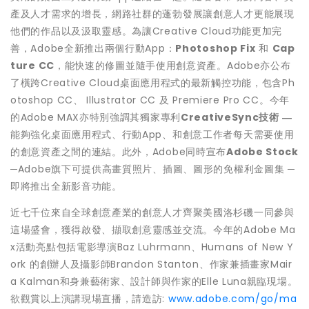
產及人才需求的增長，網路社群的蓬勃發展讓創意人才更能展現
他們的作品以及汲取靈感。為讓Creative Cloud功能更加完
善，Adobe全新推出兩個行動App：
Photoshop Fix
和
Cap
ture CC
，能快速的修圖並隨手使用創意資產。Adobe亦公布
了橫跨Creative Cloud桌面應用程式的最新觸控功能，包含Ph
otoshop CC、 Illustrator CC 及 Premiere Pro CC。今年
的Adobe MAX亦特別強調其獨家專利
CreativeSync
技術
―
能夠強化桌面應用程式、行動App、和創意工作者每天需要使用
的創意資產之間的連結。此外，Adobe同時宣布
Adobe Stock
─Adobe旗下可提供高畫質照片、插圖、圖形的免權利金圖集 ─
即將推出全新影音功能。
近七千位來自全球創意產業的創意人才齊聚美國洛杉磯一同參與
這場盛會，獲得啟發、擷取創意靈感並交流。今年的Adobe Ma
x活動亮點包括電影導演Baz Luhrmann、Humans of New Y
ork 的創辦人及攝影師Brandon Stanton、作家兼插畫家Mair
a Kalman和身兼藝術家、設計師與作家的Elle Luna親臨現場。
欲觀賞以上演講現場直播，請造訪:
www.adobe.com/go/ma