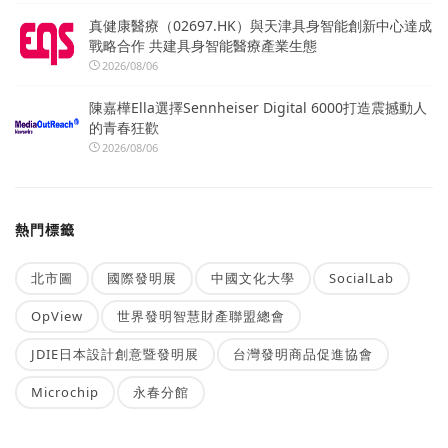
真健康醫療（02697.HK）與天津具身智能創新中心達成
戰略合作 共建具身智能醫療產業生態
2026/08/06
陳嘉樺Ella選擇Sennheiser Digital 6000打造震撼動人
的青春狂歡
2026/08/06
熱門標籤
北市圖
國際發明展
中國文化大學
SocialLab
OpView
世界發明智慧財產聯盟總會
JDIE日本設計創意暨發明展
台灣發明商品促進協會
Microchip
永春分館