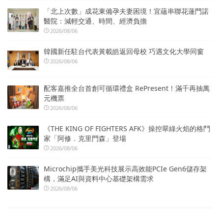
「北上次數」成花東備孕夫妻困境！宜蘊串聯花蓮門諾
醫院：減輕交通、時間、經濟負擔
2026/08/06
韓國新任駐台代表黃載皓返回母校 巧遇文化大學同窗
2026/08/06
配客嘉推全台首創可循環禮盒 RePresent！滿千再抽萬
元機票
2026/08/06
《THE KING OF FIGHTERS AFK》操控翠綠火焰的格鬥
家「阿修．克里門森」登場
2026/08/06
Microchip攜手美光科技展示高效能PCIe Gen6儲存架
構，滿足AI與資料中心基礎架構需求
2026/08/06