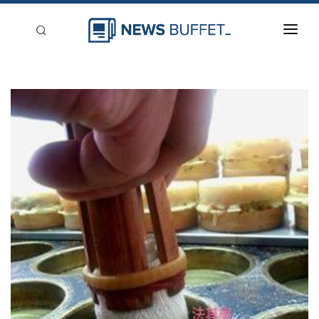
回到首頁
新聞稿分類
登入
刊登