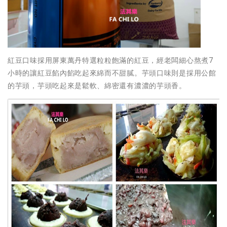
紅豆口味採用屏東萬丹特選粒粒飽滿的紅豆，經老闆細心熬煮7
小時的讓紅豆餡內餡吃起來綿而不甜膩。芋頭口味則是採用公館
的芋頭，芋頭吃起來是鬆軟、綿密還有濃濃的芋頭香。