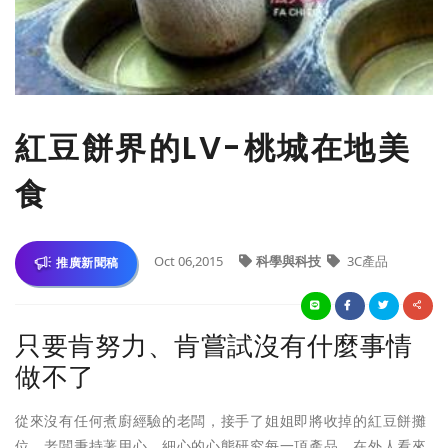
紅豆餅界的LV-桃城在地美
食
Oct 06,2015
科學與科技
3C產品
推廣新聞稿
只要肯努力、肯嘗試沒有什麼事情
做不了
從來沒有任何煮廚經驗的老闆，接手了姐姐即將收掉的紅豆餅攤
位。老闆秉持著用心、細心的心態研究每一項產品。在外人看來