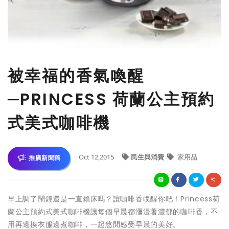
被幸福的香氣喚醒
─PRINCESS 荷蘭公主預約
式美式咖啡機
Oct 12,2015
民生與消費
家用品
推廣新聞稿
早上調了鬧鐘還是一直賴床嗎？讓咖啡香喚醒你吧！Princess荷
蘭公主預約式美式咖啡機讓每個早晨都瀰漫著濃郁的咖啡香，不
用再邊換衣服邊煮咖啡，一起悠閒感受早晨的美好。