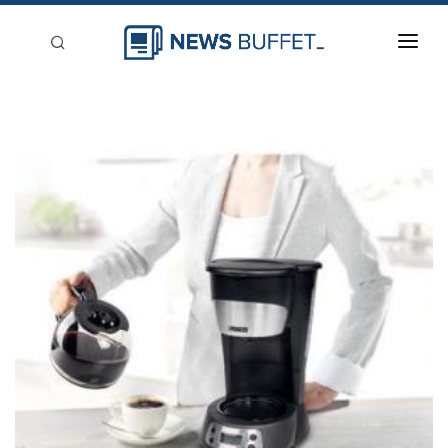
回到首頁
新聞稿分類
登入
刊登