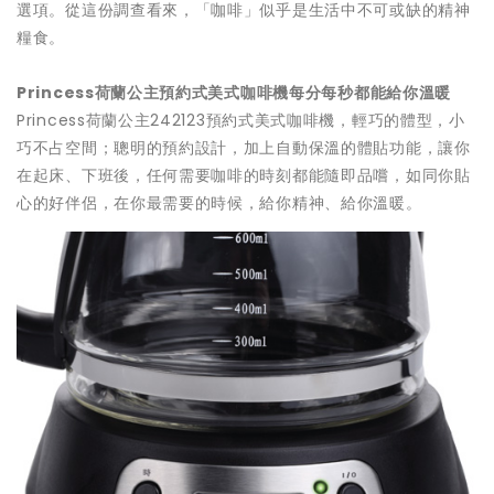
選項。從這份調查看來，「咖啡」似乎是生活中不可或缺的精神
糧食。
Princess荷蘭公主預約式美式咖啡機每分每秒都能給你溫暖
Princess荷蘭公主242123預約式美式咖啡機，輕巧的體型，小
巧不占空間；聰明的預約設計，加上自動保溫的體貼功能，讓你
在起床、下班後，任何需要咖啡的時刻都能隨即品嚐，如同你貼
心的好伴侶，在你最需要的時候，給你精神、給你溫暖。