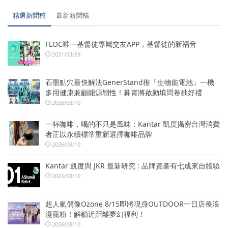
精選新聞稿
最新新聞稿
FLOC唯一基督徒專屬交友APP，基督徒的新福音
2021/03/29
石墨點穴最快解法GenerStand推「生物能電池」一機
多用健康兼顧能源韌性！募資將啟動填問卷抽好禮
2026/08/10
一杯咖啡，喝的不只是風味：Kantar 凱度揭密台灣消費
者正以永續標準重新選擇咖啡品牌
2026/08/10
Kantar 凱度與 JKR 最新研究 : 品牌資產有七成來自體驗
2026/08/10
超人氣偶像Ozone 8/15即將現身OUTDOOR一日店長浪
漫寵粉！解鎖近距離夢幻福利！
2026/08/10