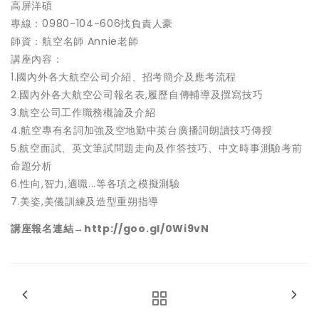
高屏洋碩
專線：0980-104-606找負責人豪
師資：航空名師 Annie老師
講座內容：
1.國內外各大航空公司介紹、招考簡介及應考流程
2.國內外各大航空公司報名表,履歷自傳輔導及撰寫技巧
3.航空公司工作職務概論及介紹
4.航空專有名詞加強及空地勤中英台廣播詞朗讀技巧傳授
5.航空面試、英文筆試問題走向及作答技巧、中文時事測驗考前
命題分析
6.性向,智力,適職...等各項之模擬測驗
7.美姿,美儀訓練及造型重朔指導
講座報名連結→http://goo.gl/0Wi9vN