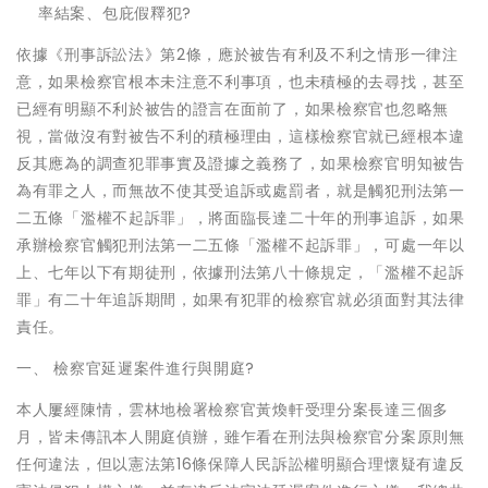
率結案、包庇假釋犯?
依據《刑事訴訟法》第2條，應於被告有利及不利之情形一律注
意，如果檢察官根本未注意不利事項，也未積極的去尋找，甚至
已經有明顯不利於被告的證言在面前了，如果檢察官也忽略無
視，當做沒有對被告不利的積極理由，這樣檢察官就已經根本違
反其應為的調查犯罪事實及證據之義務了，如果檢察官明知被告
為有罪之人，而無故不使其受追訴或處罰者，就是觸犯刑法第一
二五條「濫權不起訴罪」，將面臨長達二十年的刑事追訴，如果
承辦檢察官觸犯刑法第一二五條「濫權不起訴罪」，可處一年以
上、七年以下有期徒刑，依據刑法第八十條規定，「濫權不起訴
罪」有二十年追訴期間，如果有犯罪的檢察官就必須面對其法律
責任。
一、 檢察官延遲案件進行與開庭?
本人屢經陳情，雲林地檢署檢察官黃煥軒受理分案長達三個多
月，皆未傳訊本人開庭偵辦，雖乍看在刑法與檢察官分案原則無
任何違法，但以憲法第16條保障人民訴訟權明顯合理懷疑有違反