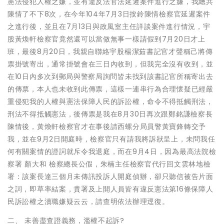
憲法侵犯人權之嫌，並有違反法官法延遲案件進行之嫌，我總共
陳情了不下8次，在今年104年7月3日按鈴陳情檢察官延遲案件
之進行後，並且在7月13日與政風室主任詳談案件進行情況，宇
股黃煥軒檢察官竟然還可以當做無事一樣請假到7月20日才上
班，最後8月20日，我親自聯絡宇股楊潔茹書記官才聲稱己將傳
票掛號寄出，通常掛號會在三日內收到，但我完全沒有收到，並
在10日內多次到郵局與警察局詢問皆未找到該書記官所稱寄出去
的傳票，本人也未收到此傳票，這樣一連串行為合理懷疑已經嚴
重侵犯我的人權與憲法保障人民的訴訟權，命令不得抵觸刑法，
刑法不得抵觸憲法，後傳票是我在8月30日再次跟鄭銘謙檢察長
陳情後，黃煥軒檢察官才在事後請西螺分局員警黃寶鋒轉交予
我，並在9月2日開庭時，檢察官只有請我將訴狀呈上，未問我任
何有關案情的證詞就斥令我退庭，而在9月4日，因為最高法院檢
察署 顏大和 檢察總長公假，朱楠主任檢察官代行回文雲林地檢
署：該案長達三個月未傳訊投訴人開庭偵辦，卻只聽信被告片面
之詞，即草率結案，貴署及上開人員皆有違反憲法第16條保障人
民訴訟權之瀆職嫌疑云云，請查明依法辦理逕復。
二、 未善盡查證義務，濫權不起訴?