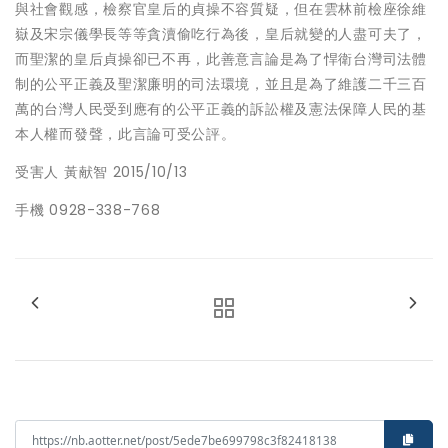
與社會觀感，檢察官皇后的貞操不容質疑，但在雲林前檢座徐維
嶽及宋宗儀學長等等貪瀆偷吃行為後，皇后就變的人盡可夫了，
而聖潔的皇后貞操卻已不再，此善意言論是為了悍衛台灣司法體
制的公平正義及聖潔廉明的司法環境，並且是為了維護二千三百
萬的台灣人民受到應有的公平正義的訴訟權及憲法保障人民的基
本人權而發聲，此言論可受公評。
受害人 黃献智 2015/10/13
手機 0928-338-768