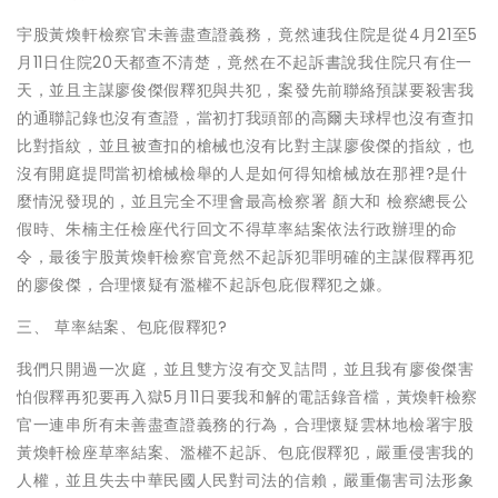
宇股黃煥軒檢察官未善盡查證義務，竟然連我住院是從4月21至5
月11日住院20天都查不清楚，竟然在不起訴書說我住院只有住一
天，並且主謀廖俊傑假釋犯與共犯，案發先前聯絡預謀要殺害我
的通聯記錄也沒有查證，當初打我頭部的高爾夫球桿也沒有查扣
比對指紋，並且被查扣的槍械也沒有比對主謀廖俊傑的指紋，也
沒有開庭提問當初槍械檢舉的人是如何得知槍械放在那裡?是什
麼情況發現的，並且完全不理會最高檢察署 顏大和 檢察總長公
假時、朱楠主任檢座代行回文不得草率結案依法行政辦理的命
令，最後宇股黃煥軒檢察官竟然不起訴犯罪明確的主謀假釋再犯
的廖俊傑，合理懷疑有濫權不起訴包庇假釋犯之嫌。
三、 草率結案、包庇假釋犯?
我們只開過一次庭，並且雙方沒有交叉詰問，並且我有廖俊傑害
怕假釋再犯要再入獄5月11日要我和解的電話錄音檔，黃煥軒檢察
官一連串所有未善盡查證義務的行為，合理懷疑雲林地檢署宇股
黃煥軒檢座草率結案、濫權不起訴、包庇假釋犯，嚴重侵害我的
人權，並且失去中華民國人民對司法的信賴，嚴重傷害司法形象