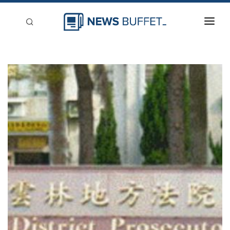
回到首頁
新聞稿分類
登入
刊登