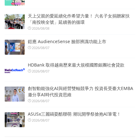
天上父親的愛延續化作希望力量！ 六名子女捐贈家扶
「南投映全號」延續善的循環
2026/08/08
鎧應 AudienceSense 臉部辨識功能上市
2026/08/07
HDBank 取得越南歷來最大規模國際銀團社會貸款
2026/08/07
創智動能強化AI與經營雙軸競爭力 投資長受臺大EMBA
邀分享AI時代投資思維
2026/08/07
ASUSx三麗鷗耍酷聯萌 潮玩開學祭搶抱AI筆電！
2026/08/07