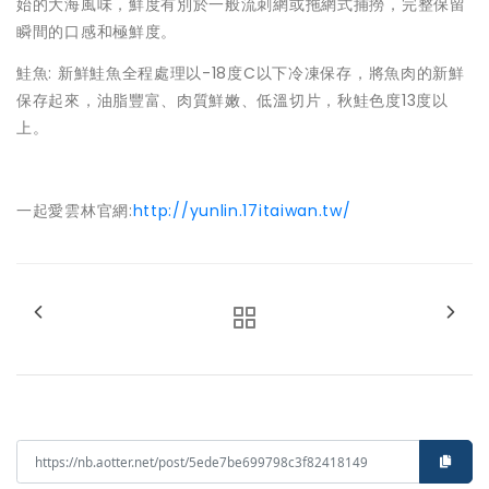
始的大海風味，鮮度有別於一般流刺網或拖網式捕撈，完整保留
瞬間的口感和極鮮度。
鮭魚: 新鮮鮭魚全程處理以-18度C以下冷凍保存，將魚肉的新鮮
保存起來，油脂豐富、肉質鮮嫩、低溫切片，秋鮭色度13度以
上。
一起愛雲林官網:
http://yunlin.17itaiwan.tw/