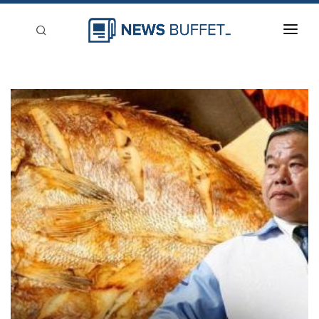
回到首頁
新聞稿分類
登入
刊登