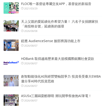
FLOC唯一基督徒專屬交友APP，基督徒的新福音
2021/03/29
天上父親的愛延續化作希望力量！ 六名子女捐贈家扶
「南投映全號」延續善的循環
2026/08/08
鎧應 AudienceSense 臉部辨識功能上市
2026/08/07
HDBank 取得越南歷來最大規模國際銀團社會貸款
2026/08/07
創智動能強化AI與經營雙軸競爭力 投資長受臺大EMBA
邀分享AI時代投資思維
2026/08/07
ASUSx三麗鷗耍酷聯萌 潮玩開學祭搶抱AI筆電！
2026/08/07