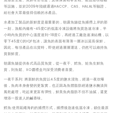
無塵室生產、魚鮮12管理道，及環保製程零里程、產品逐項檢驗
等設施，並於2009年陸續通過HACCP、CAS、HALAL等驗證，
給社會大眾最值得信賴的水產品。
水產加工製品的新鮮度是最重要的，朝露魚舖從魚捕撈上岸的那
一刻，漁船內備有-45度C的低溫冷凍設備將魚貨急速冷凍，半
小時內魚貨的中心溫度達到-18度C，再經過工廠急速凍結機，以
零下45度C的IQF包冰，讓魚的表面有薄薄一層冰以延長保鮮，
因此，每項產品在出貨時，即使經過層層運送，仍然可以維持魚
貨新鮮度。
朝露魚舖提供各式高品質魚貨，從一夜干、鱈魚、鮭魚生鮮魚
貨，到魚鬆、XO醬禮盒均深受消費者喜愛。
一夜干系列: 將新鮮的魚貨以4.5度的鹽水浸泡，經過一夜吹曝
後，魚肉本身會變的更紮實，也正因為魚體脂肪經過鹽水醃漬與
風乾處理，吃起來更富有彈性，鮮美魚肉脂肪不但不油膩，還更
增添一股迷人的鹹香味。
鱈魚:使用延繩海釣的捕撈方式，捕撈後急速低溫冷凍，鎖住最原