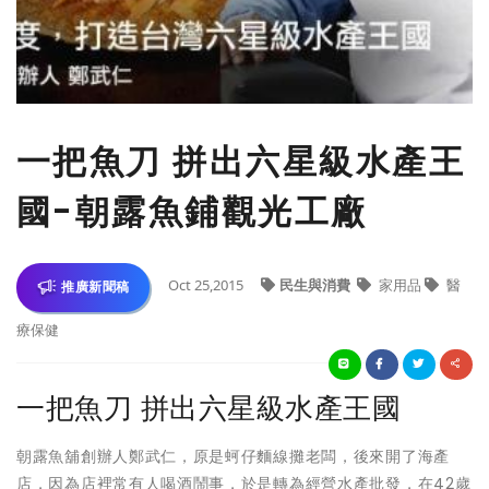
一把魚刀 拼出六星級水產王
國-朝露魚鋪觀光工廠
Oct 25,2015
民生與消費
家用品
醫
推廣新聞稿
療保健
一把魚刀 拼出六星級水產王國
朝露魚舖創辦人鄭武仁，原是蚵仔麵線攤老闆，後來開了海產
店，因為店裡常有人喝酒鬧事，於是轉為經營水產批發，在42歲