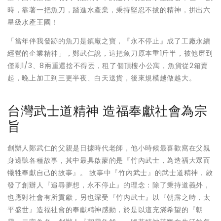
時，靠著一把魚刀，踏進水產業，秉持堅忍不拔的精神，拼出六
星級水產王國！
「當年伴我發跡的魚刀是鎮廠之寶，『永不停止』成了工廠永續
經營的企業精神」，鄭武仁說，這把魚刀原本重1斤半，被他磨到
僅剩1/3、8兩重還捨不得丟，租了個頂樓小公寓，魚貨從2箱賣
起，晚上加工到三更半夜、白天送貨，後來規模越做越大。
台灣武士道精神 造福奉獻社會為宗
旨
創辦人鄭武仁的父親是日據時代老師，他小時候最喜歡窩在父親
身邊聽各種故事，其中最具啟蒙的是『竹內武士，為造福大眾而
犧牲奉獻自己的故事』。 故事中『竹內武士』的武士道精神，啟
發了創辦人『追尋夢想，永不停止』的理念：除了秉持道義外，
也應對社會有所貢獻，另也深受『竹內武士』以『朝露之時，太
平盛世』造福社會的奉獻精神感動，於是以這充滿希望的『朝