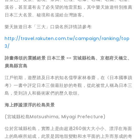
溪谷，甚至還有去了必失望的地雷景點，其中樂天旅遊特別推薦
日本三大名景、秘境和名湯給台灣旅客。
樂天旅遊日本「三大」口袋名所詳情請參考:
http://travel.rakuten.com.tw/campaign/ranking/top
3/
詩畫傳頌的震撼絕景
日本三景
--
宮城縣松島、京都府天橋立、
廣島縣宮島
江戶初期，遊歷踏及日本的知名儒學家林春齋，在《日本國事蹟
考》一書中評定日本三個最壯妙的奇觀，從此被世人稱為日本三
島，受到詩人和藝術家們的歷久歌頌。
海上靜謐漂浮的
松島
美景
(宮城縣松島Matsushima, Miyagi Prefecture)
位於宮城縣松島，實際上是由超過260個大大小小、漂浮在海面
上的島嶼所組成，此景是因地殼變動和水平面的上升而形成的奇