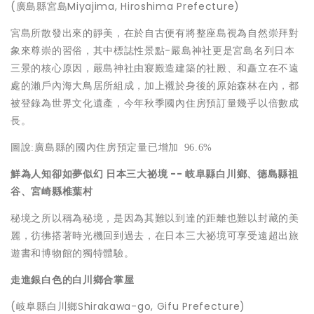
(廣島縣宮島Miyajima, Hiroshima Prefecture)
宮島所散發出來的靜美，在於自古便有將整座島視為自然崇拜對
象來尊崇的習俗，其中標誌性景點-嚴島神社更是宮島名列日本
三景的核心原因，嚴島神社由寢殿造建築的社殿、和矗立在不遠
處的瀨戶內海大鳥居所組成，加上襯於身後的原始森林在內，都
被登錄為世界文化遺產，今年秋季國內住房預訂量幾乎以倍數成
長。
圖說
:
廣島縣的國內住房預定量已增加
96.6%
鮮為人知卻如夢似幻
日本三大祕境
--
岐阜縣白川鄉
、
德島縣祖
谷
、
宮崎縣椎葉村
秘境之所以稱為秘境，是因為其難以到達的距離也難以封藏的美
麗，彷彿搭著時光機回到過去，在日本三大祕境可享受遠超出旅
遊書和博物館的獨特體驗。
走進銀白色的白川鄉合掌屋
(岐阜縣白川鄉Shirakawa-go, Gifu Prefecture)