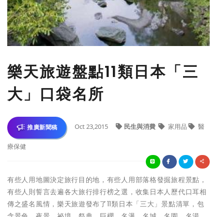
樂天旅遊盤點11類日本「三
大」口袋名所
Oct 23,2015
民生與消費
家用品
醫
推廣新聞稿
療保健
有些人用地圖決定旅行目的地，有些人用部落格發掘旅程景點，
有些人則誓言去遍各大旅行排行榜之選，收集日本人歷代口耳相
傳之盛名風情，樂天旅遊發布了11類日本「三大」景點清單，包
含景色、夜景、祕境、祭典、巨櫻、名瀑、名城、名園、名湯、