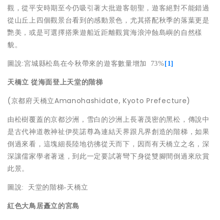
觀，從平安時期至今仍吸引著大批遊客朝聖，遊客絕對不能錯過
從山丘上四個觀景台看到的感動景色，尤其搭配秋季的落葉更是
艷美，或是可選擇搭乘遊船近距離觀賞海浪沖蝕島嶼的自然樣
貌。
圖說
:
宮城縣松島在今秋帶來的遊客數量增加
73%
[1]
天橋立
從
海面登上天堂
的階梯
(京都府天橋立Amanohashidate, Kyoto Prefecture)
由松樹覆蓋的京都沙洲，雪白的沙洲上長著茂密的黑松，傳說中
是古代神道教神祉伊奘諾尊為連結天界跟凡界創造的階梯，如果
倒過來看，這塊細長陸地彷彿從天而下，因而有天橋立之名，深
深讓儒家學者著迷，到此一定要試著彎下身從雙腳間倒過來欣賞
此景。
圖說
:
天堂的階梯
-
天橋立
紅色
大鳥居矗立的宮島