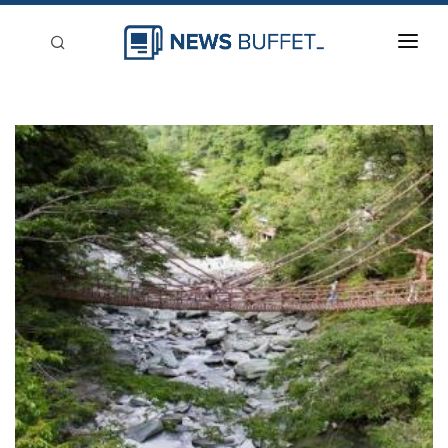
回到首頁
新聞稿分類
登入
刊登