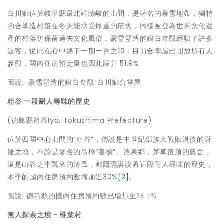
白川鄉位於岐阜縣最北端險峻的山間，是著名的暴雪地帶，獨特
的合掌造村落在冬天能承受厚重的積雪，同樣被登為世界文化遺
產的村落仍保留過去文化風俗，豪雪塑造的銀白奇觀經驗了許多
遊客，從此在心中烙下一期一會之印；目前合掌屋已開放所有人
參觀，國內住房預定量也因此躍升 51.9%
圖說
:
豪雪塑造的銀白奇觀
-
白川鄉合掌屋
粗谷
一段耐人尋味的歷史
(德島縣祖谷Iya, Tokushima Prefecture)
位於四國中心山間的”粗谷”，傳說是中世紀部族大戰敗退後的避
難之地，不論是著名的吊橋”蔓橋”、溫泉鄉，茅草覆頂的農舍，
還是山谷之中飄來的清風，都隱隱訴說著這段耐人尋味的歷史，
本季的國內住房預約數增加近30%
[2]
。
圖說
:
德島縣的國內住房預約數已增加至
28.1%
無人探索
之境
-
椎葉村