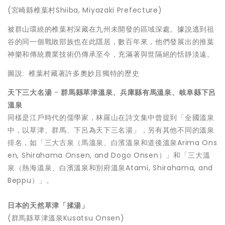
(宮崎縣椎葉村Shiiba, Miyazaki Prefecture)
被群山環繞的椎葉村深藏在九州未開發的區域深處。據說逃到祖
谷的同一個戰敗部族也在此隱居，數百年來，他們發展出的推葉
神樂和傳統農業技術仍傳承至今，充滿著與世隔絕的恬靜淡遠。
圖說
:
椎葉村藏著許多奧妙且獨特的歷史
天下三大名湯
-
群馬縣草津溫泉、兵庫縣有馬溫泉、岐阜縣下呂
溫泉
同樣是江戶時代的儒學家，林羅山在詩文集中曾提到「全國溫泉
中，以草津、群馬、下呂為天下三名湯」，另有其他不同的溫泉
排名，如「三大古泉（馬溫泉、白濱溫泉和道後溫泉Arima Ons
en, Shirahama Onsen, and Dogo Onsen）」和「三大溫
泉（熱海溫泉、白濱溫泉和別府溫泉Atami, Shirahama, and
Beppu）」。
日本的天然
草津
「揉湯」
(群馬縣草津溫泉Kusatsu Onsen)