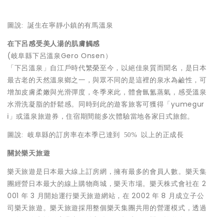
圖說
:
誕生在寧靜小鎮的有馬溫泉
在下呂感受美人湯的肌膚觸感
(岐阜縣下呂溫泉Gero Onsen）
「下呂溫泉」自江戶時代繁榮至今，以絕佳泉質而聞名，是日本
最古老的天然溫泉鄉之一，與眾不同的是這裡的泉水為鹼性，可
增加皮膚柔嫩與光滑彈度，冬季來此，體會氤氳蒸氣，感受溫泉
水滑洗凝脂的舒鬆感。同時到此的遊客旅客可獲得「yumegur
i」或溫泉旅遊券，住宿期間能多次體驗當地各家日式旅館。
圖說
:
岐阜縣的訂房率在本季已達到
50%
以上的正成長
關於樂天旅遊
樂天旅遊是日本最大線上訂房網，擁有最多的會員人數。樂天集
團經營日本最大的線上購物商城，樂天市場。樂天株式會社在 2
001 年 3 月開始運行樂天旅遊網站，在 2002 年 8 月成立子公
司樂天旅遊。樂天旅遊採用整個樂天集團共用的營運模式，透過