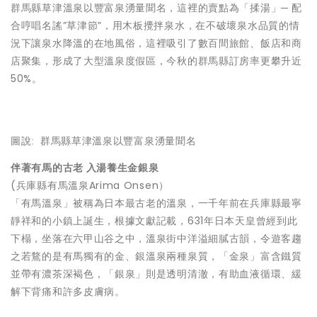
群馬縣草津溫泉以豐富泉湧量聞名，這裡的賣點為「揉湯」
─
配
合哼唱名謠”草津節”，用木板攪拌泉水，在不破壞泉水品質的情
況下讓泉水降溫的在地風俗，這裡吸引了數百間旅館、飯店和商
店聚集，形成了大型溫泉度假區，今秋的群馬縣訂房率更攀升近
50%。
圖說
:
群馬縣草津溫泉以豐富泉湧量聞名
伴著有馬的古老
入湯養生金銀泉
(兵庫縣有馬溫泉Arima Onsen）
「有馬溫泉」被稱為日本最古老的溫泉，一千年前在兵庫縣最寧
靜祥和的小鎮上誕生，根據文獻記載，631年日本天皇曾經到此
下榻，坐落在六甲山谷之中，溫泉街中洋溢細膩古韻，令遊客趨
之若鶩的是有馬獨有的金、銀溫泉兩種泉質，「金泉」富含鐵質
並帶有濃茶深褐色，「銀泉」則是透明清澈，有助血液循環、緩
解下背痛和許多皮膚病。