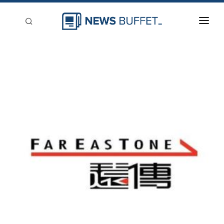
回到首頁
新聞稿分類
登入
刊登