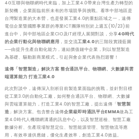
4G互聯與物聯網時代來臨，加上工業4.0帶來台灣生產力轉型的
新契機，企業面臨前所未有的市場競爭與挑戰。看準中部地區是
台灣製造業的大本營，也是發展工業4.0的重點區域之一，遠傳
電信企業暨國際事業群的專業ICT團隊特別於上週五(10/23)前
進台中，與中部地區企業CIO及IT經理人展開對談，分享
4G時代
的企業行動化與物聯網應用
，並交流
工業4.0
的三階段實踐藍圖
──由提升生產自動化能力，連結價值鏈中企業，到以智慧製造
為基礎、驅動新商業模式，引起與會企業代表熱烈迴響！
遠傳「智慧製造」解決方案 整合通訊平台、物聯網、大數據與雲
端運算能力 打造工業4.0
此次對談中，遠傳深入剖析目前製造業面臨的挑戰，並針對目標
從工業3.0的自動化工廠，如何整合通訊平台、物聯網、大數據
與雲端運算能力，打造工業4.0的智慧工廠，提出遠傳「
智慧製
造
」解決方案。包含整合遠傳
企業級即時通訊平台EMMA
做為工
業4.0時代人機聯網溝通的訊息中心，以及智慧巡檢、智慧工廠
數據分析、生產現場智慧定位、智慧能源管理、智慧物流等應
用，有效串連供應鏈，優化生產效率，創造工業4.0效益。