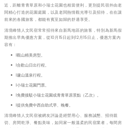
近，距離青青草原和小瑞士花園也相當便利，更別提民宿外由老
闆精心打造的花園庭園，以及老闆熱情觀光導引及招待，在在讓
前來的各國旅客，都能有賓至如歸的舒適享受。
清境峰情人文民宿常常招待來自新馬地區的旅客，特別為新馬假
期推出早鳥優惠方案，從10月15日起到12月15日止，優惠方案內
容有：
l觀山精美房型。
l合歡山日出行程。
l廬山溫泉行程。
l小瑞士花園門票。
l免費接駁小瑞士花園或青青草原景點（乙次）。
l提供免費中西自助式早、晚餐。
清境峰情人文民宿被網友評論是經營用心、服務誠懇、招待親
切、房間乾淨、餐點美味，如同家一般溫柔的民宿業者，每間房