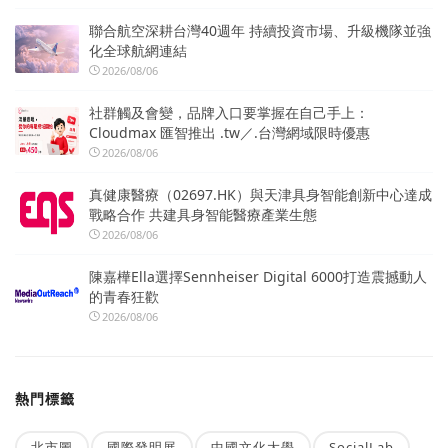
聯合航空深耕台灣40週年 持續投資市場、升級機隊並強
化全球航網連結
2026/08/06
社群觸及會變，品牌入口要掌握在自己手上：
Cloudmax 匯智推出 .tw／.台灣網域限時優惠
2026/08/06
真健康醫療（02697.HK）與天津具身智能創新中心達成
戰略合作 共建具身智能醫療產業生態
2026/08/06
陳嘉樺Ella選擇Sennheiser Digital 6000打造震撼動人
的青春狂歡
2026/08/06
熱門標籤
北市圖
國際發明展
中國文化大學
SocialLab