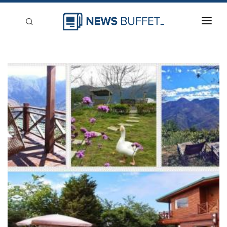
回到首頁
新聞稿分類
登入
刊登