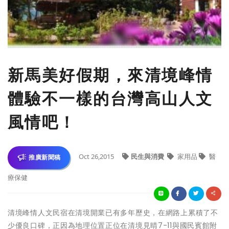
新馬美好假期，來清境峰情
體驗不一樣的台灣高山人文
風情吧！
Oct 26,2015
民生與消費
家用品
醫
推廣新聞稿
療保健
清境峰情人文民宿在清境開業已有多年歷史，在網路上累積了不
少優良口碑，正因為地理位置正位在清境見晴7-11與國民賓館附