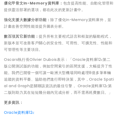
優化
甲骨文
In-Memory
資料庫
：
包含提高性能、自動化管理和
提供靈活部署的選項，都在此次的更新計畫中。
強化支援大數據分析功能：
除了優化In-Memory
資料庫
外，並
計畫改善空間性能並提升圖表分析。
數百項其它新功能：
提升所有主要
程式語言
和框架的驅動程式，
新版本並可改善客戶關心的安全性、可用性、可擴充性、性能和
可管理性等主要項目。
Oscars執行長Olivier Dubois表示：「
Oracle
資料庫12
第二
c
版公開測試版的功能，例如空間索引的區間支援，大幅提升了性
能。我們已開發一個可讓一歐洲大型機場同時處理8億多筆車輛
追蹤的資料平臺、協助他們進行即時決策，其中，Oracle Spati
al and Graph是關聯該資訊的最佳引擎， Oracle資料庫12
第
c
二版則助力其在短短幾分鐘內完成分析，而不需再耗費數日。」
更多資訊：
Oracle資料庫12
c