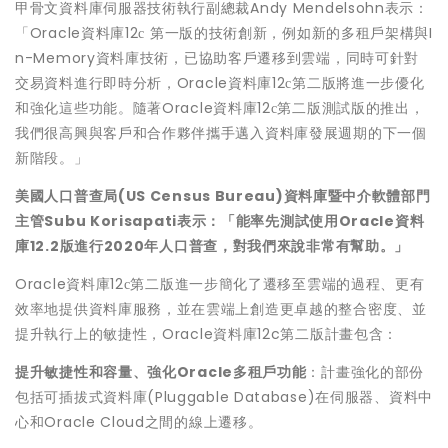
甲骨文資料庫伺服器技術執行副總裁
Andy Mendelsohn表示：
「
Oracle
資料庫12
第一版的技術創新，例如新的
多租戶架構與
I
c
n-Memory
資料庫技術，已
協助客戶遷移到雲端，同時可針對
交易資料進行即時分析，
Or
acle
資料庫12
第二版將進一步優化
c
和強化這些功能。隨著
Oracle
資料庫12
第二版測試版的推出，
c
我們很高興與客戶和合作夥伴攜手邁入資料庫發展週期的下一個
新階段。」
美國人口普查局
(US Census Bureau)
資料庫暨中介軟體部門
主管
Subu Korisapati
表示：「能率先測試使用
Oracle
資料
庫
12.2
版進行
2020
年人口普查，對我們來說非常有幫助。」
Oracle
資料庫12
第二版進一步簡化了遷移至雲端的過程、更有
c
效率地提供資料庫服務，並在雲端上創造更卓越的整合密度、並
提升執行上的敏捷性，
Oracle
資料庫12c第二版計畫包含：
提升敏捷性和容量、強化
Oracle
多租戶
功能
：計畫強化的部份
包括可插拔式資料庫(Pluggable Database)在伺服器、資料中
心和Oracle Cloud之間的線上遷移。