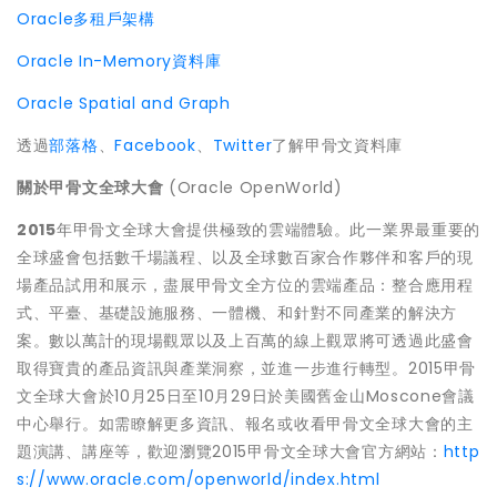
Oracle多租戶架構
Oracle In-Memory資料庫
Oracle Spatial and Graph
透過
部落格
、
Facebook
、
Twitter
了解甲骨文資料庫
關於甲骨文全球大會
(Oracle OpenWorld)
2015
年甲骨文全球大會提供極致的雲端體驗。此一業界最重要的
全球盛會包括數千場議程、以及全球數百家合作夥伴和客戶的現
場產品試用和展示，盡展甲骨文全方位的雲端產品：整合應用程
式、平臺、基礎設施服務、一體機、和針對不同產業的解決方
案。數以萬計的現場觀眾以及上百萬的線上觀眾將可透過此盛會
取得寶貴的產品資訊與產業洞察，並進一步進行轉型。2015甲骨
文全球大會於10月25日至10月29日於美國舊金山Moscone會議
中心舉行。如需瞭解更多資訊、報名或收看甲骨文全球大會的主
題演講、講座等，歡迎瀏覽2015甲骨文全球大會官方網站：
http
s://www.oracle.com/openworld/index.html