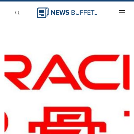
回到首頁
新聞稿分類
登入
刊登