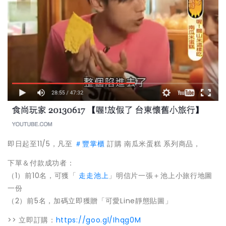
即日起至11/5，凡至
‪＃‎豐掌櫃‬
訂購 南瓜米蛋糕 系列商品，
下單＆付款成功者：
（1）前10名，可獲「
走走池上
」明信片一張＋池上小旅行地圖
一份
（2）前5名，加碼立即獲贈「可愛Line靜態貼圖」
>> 立即訂購：
https://goo.gl/Ihqg0M