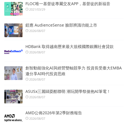
FLOC唯一基督徒專屬交友APP，基督徒的新福音
2021/03/29
鎧應 AudienceSense 臉部辨識功能上市
2026/08/07
HDBank 取得越南歷來最大規模國際銀團社會貸款
2026/08/07
創智動能強化AI與經營雙軸競爭力 投資長受臺大EMBA
邀分享AI時代投資思維
2026/08/07
ASUSx三麗鷗耍酷聯萌 潮玩開學祭搶抱AI筆電！
2026/08/07
AMD公佈2026年第2季財務報告
2026/08/07