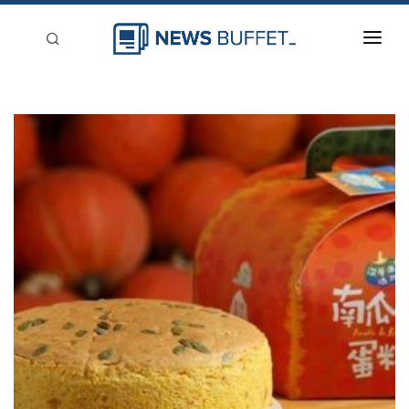
回到首頁
新聞稿分類
登入
刊登