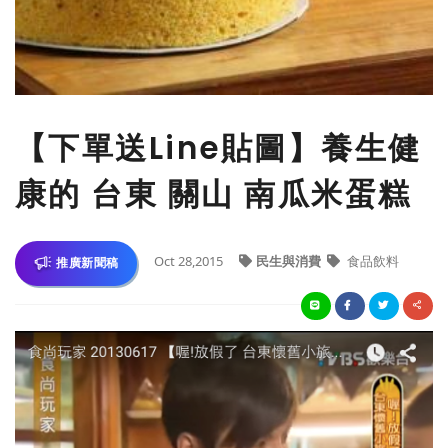
【下單送Line貼圖】養生健
康的 ‪台東‬ ‪‎關山‬ ‪‎南瓜米蛋糕‬
Oct 28,2015
民生與消費
食品飲料
推廣新聞稿