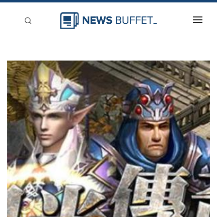
回到首頁
新聞稿分類
登入
刊登