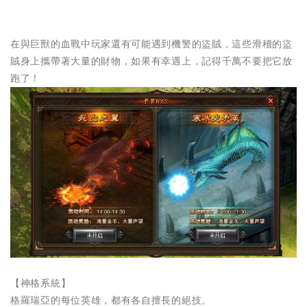
在與巨獸的血戰中玩家還有可能遇到機警的盜賊，這些滑稽的盜
賊身上攜帶著大量的財物，如果有幸遇上，記得千萬不要把它放
跑了！
【神格系統】
格羅瑞亞的每位英雄，都有各自擅長的絕技。