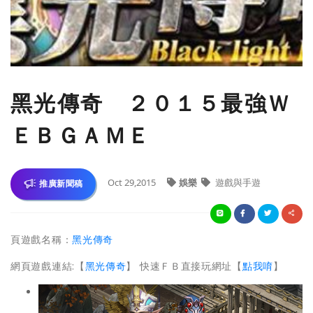
黑光傳奇 ２０１５最強Ｗ
ＥＢＧＡＭＥ
Oct 29,2015
娛樂
遊戲與手遊
推廣新聞稿
頁遊戲名稱：
黑光傳奇
網頁遊戲連結:【
黑光傳奇
】 快速ＦＢ直接玩網址【
點我唷
】