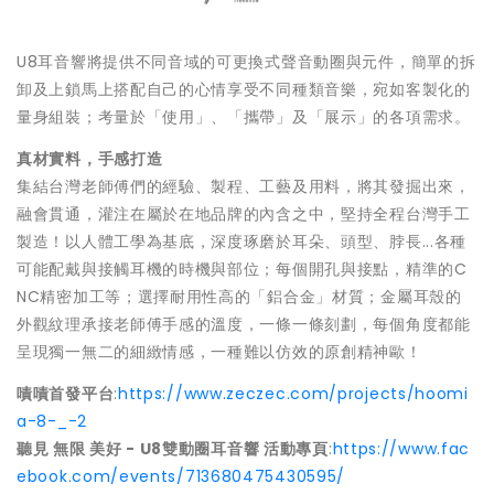
U8耳音響將提供不同音域的可更換式聲音動圈與元件，簡單的拆
卸及上鎖馬上搭配自己的心情享受不同種類音樂，宛如客製化的
量身組裝；考量於「使用」、「攜帶」及「展示」的各項需求。
真材實料，手感打造
集結台灣老師傅們的經驗、製程、工藝及用料，將其發掘出來，
融會貫通，灌注在屬於在地品牌的內含之中，堅持全程台灣手工
製造！以人體工學為基底，深度琢磨於耳朵、頭型、脖長...各種
可能配戴與接觸耳機的時機與部位；每個開孔與接點，精準的C
NC精密加工等；選擇耐用性高的「鋁合金」材質；金屬耳殼的
外觀紋理承接老師傅手感的溫度，一條一條刻劃，每個角度都能
呈現獨一無二的細緻情感，一種難以仿效的原創精神歐！
嘖嘖首發平台
:
https://www.zeczec.com/projects/hoomi
a-8-_-2
聽見 無限 美好 - U8雙動圈耳音響 活動專頁
:
https://www.fac
ebook.com/events/713680475430595/