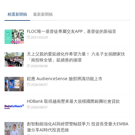
精選新聞稿
最新新聞稿
FLOC唯一基督徒專屬交友APP，基督徒的新福音
2021/03/29
天上父親的愛延續化作希望力量！ 六名子女捐贈家扶
「南投映全號」延續善的循環
2026/08/08
鎧應 AudienceSense 臉部辨識功能上市
2026/08/07
HDBank 取得越南歷來最大規模國際銀團社會貸款
2026/08/07
創智動能強化AI與經營雙軸競爭力 投資長受臺大EMBA
邀分享AI時代投資思維