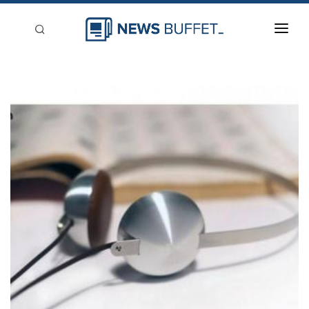
回到首頁
新聞稿分類
登入
刊登