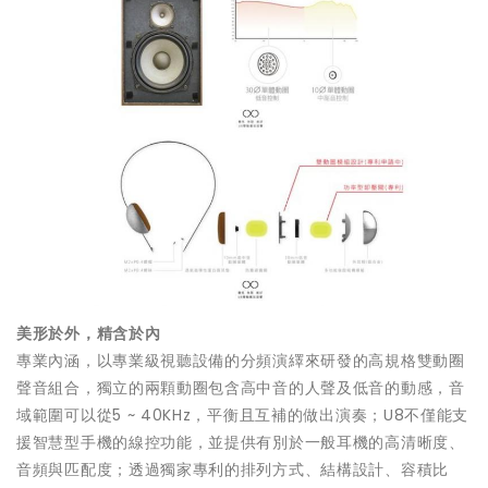
美形於外，精含於內
專業內涵，以專業級視聽設備的分頻演繹來研發的高規格雙動圈
聲音組合，獨立的兩顆動圈包含高中音的人聲及低音的動感，音
域範圍可以從5 ~ 40KHz，平衡且互補的做出演奏；U8不僅能支
援智慧型手機的線控功能，並提供有別於一般耳機的高清晰度、
音頻與匹配度；透過獨家專利的排列方式、結構設計、容積比