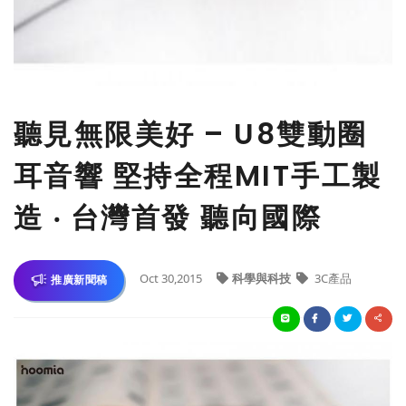
聽見無限美好 – U8雙動圈
耳音響 堅持全程MIT手工製
造 ‧ 台灣首發 聽向國際
Oct 30,2015
科學與科技
3C產品
推廣新聞稿