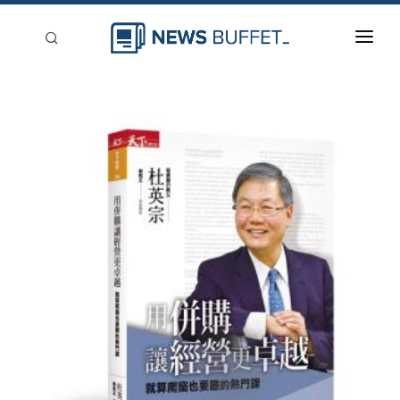
回到首頁
新聞稿分類
登入
刊登