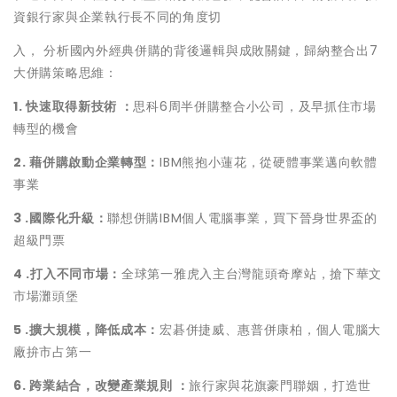
資銀行家與企業執行長不同的角度切
入， 分析國內外經典併購的背後邏輯與成敗關鍵，歸納整合出7
大併購策略思維：
1.
快速取得新技術 ：
思科6周半併購整合小公司，及早抓住市場
轉型的機會
2.
藉併購啟動企業轉型：
IBM熊抱小蓮花，從硬體事業邁向軟體
事業
3 .
國際化升級：
聯想併購IBM個人電腦事業，買下晉身世界盃的
超級門票
4 .
打入不同市場：
全球第一雅虎入主台灣龍頭奇摩站，搶下華文
市場灘頭堡
5 .
擴大規模，降低成本：
宏碁併捷威、惠普併康柏，個人電腦大
廠拚市占第一
6.
跨業結合，改變產業規則 ：
旅行家與花旗豪門聯姻，打造世