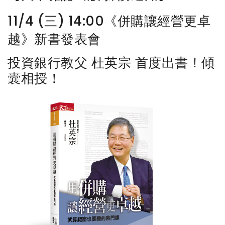
11/4 (三) 14:00《併購讓經營更卓
越》新書發表會
投資銀行教父 杜英宗 首度出書！傾
囊相授！