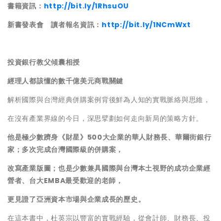
書籍資訊：
http://bit.ly/1RhsuOU
新書發表會 讀者報名資訊：
http://bit.ly/1NCmWxt
投資銀行教父傾囊相授
經理人都該懂的數千億美元商戰關鍵
解析國際與台灣經典併購案例背後鮮為人知的實戰脈絡與思維，
在沒有產業界線的今日，深思擘劃如何走向新局的策略方針。
他是極少數躋身《財星》500大企業的華人財務長、華爾街銀行
家；多次完成台灣國際級的併購案，
改寫產業版圖；也是少數兼具國際與台灣本土視野的成功企業經
營者、台大EMBA最受歡迎的老師，
更見證了亞洲資本市場與企業成長的歷史。
在這本書中，杜英宗以豐富的實戰經驗，從會計師、財務長、投