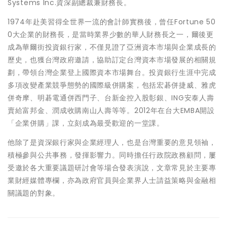
Systems Inc.資深副總裁兼財務長。
1974年赴美習得全世界一流的會計師實務後，曾任Fortune 50
0大企業的財務長，是當時業界少數的華人財務長之一，爾後更
成為華爾街投資銀行家，不僅見證了亞洲資本市場與企業成長的
歷史，也獲台灣政府邀請，協助訂定台灣資本市場發展的相關規
劃，帶領台灣企業登上國際資本市場舞台。投資銀行生涯中完成
多項改變產業競爭態勢的國際級併購案，包括宏碁併捷威、雅虎
併奇摩、明碁電通併西門子、台新金控入股彰銀、ING安泰人壽
賣給富邦金、潤成收購南山人壽等等。2012年在台大EMBA開設
「企業併購」課，立刻成為最受歡迎的一堂課。
他除了是資深銀行家與企業經理人，也是台灣重要的意見領袖，
積極參與公共事務，發揮影響力。同時擔任行政院政務顧問，屢
受邀於各大重要議題研討會等場合發表演說，文章常見於主要專
業財經媒體專欄，亦為政府官員與企業界人士請益策略與金融相
關議題的對象。