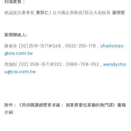
到場貴賓：
精誠資訊董事長
黃宗仁
| 台大國企系教授/前台大副校長
湯明哲
新聞聯絡人:
陳春玲 (02)2516-1571#248，0922-255-178，
charlottec
@cw.com.tw
周珈彤 (02) 2516-1571#302，0986-768-052，
wendycho
u@cw.com.tw
附件：《用併購讓經營更卓越：
就算爬窗也要聽的熱門課
》書籍
介紹