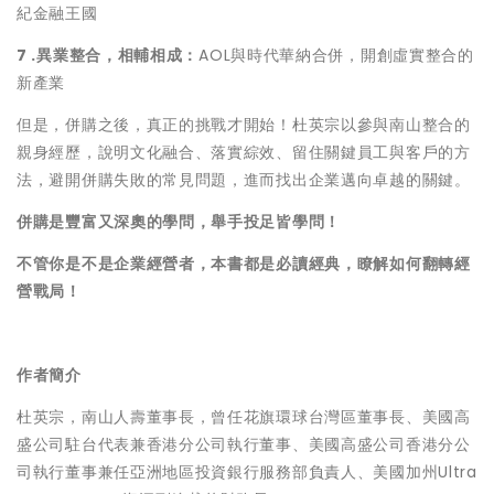
紀金融王國
7 .
異業整合，相輔相成：
AOL與時代華納合併，開創虛實整合的
新產業
但是，併購之後，真正的挑戰才開始！杜英宗以參與南山整合的
親身經歷，說明文化融合、落實綜效、留住關鍵員工與客戶的方
法，避開併購失敗的常見問題，進而找出企業邁向卓越的關鍵。
併購是豐富又深奧的學問，舉手投足皆學問！
不管你是不是企業經營者，本書都是必讀經典，瞭解如何翻轉經
營戰局！
作者簡介
杜英宗，南山人壽董事長，曾任花旗環球台灣區董事長、美國高
盛公司駐台代表兼香港分公司執行董事、美國高盛公司香港分公
司執行董事兼任亞洲地區投資銀行服務部負責人、美國加州Ultra