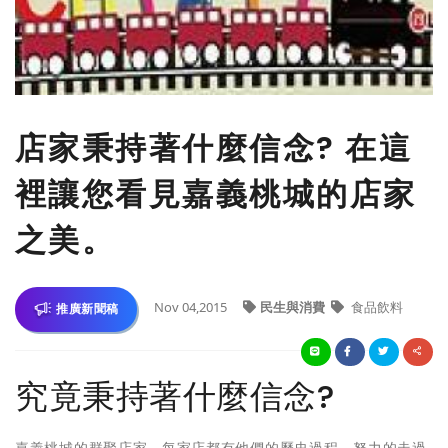
店家秉持著什麼信念? 在這
裡讓您看見嘉義桃城的店家
之美。
Nov 04,2015
民生與消費
食品飲料
推廣新聞稿
究竟秉持著什麼信念?