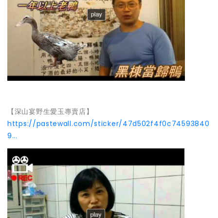
【深山宴野生愛玉專賣店】
https://pastewall.com/sticker/47d502f4f0c74593840
9...