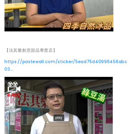
【法其樂創意甜品專賣店】
https://pastewall.com/sticker/5ead75d40996456abc
03...