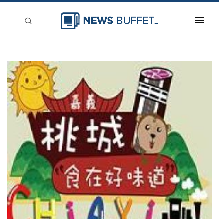
回到首頁
新聞稿分類
登入
刊登