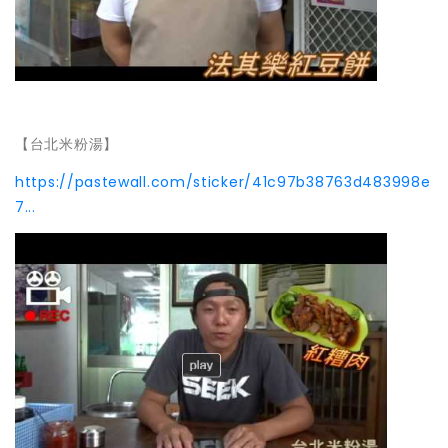
【台北米粉湯】
https://pastewall.com/sticker/41c97b38763d483998e
7...