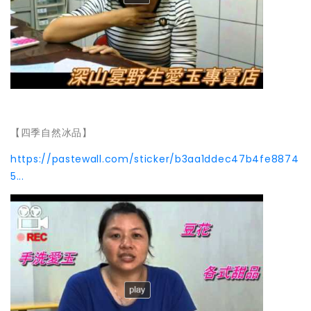
【四季自然冰品】
https://pastewall.com/sticker/b3aa1ddec47b4fe8874
5...