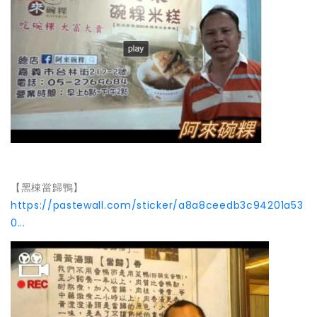
【黑棟當歸鴨】
https://pastewall.com/sticker/a8a8ceedb3c94201a53
0...