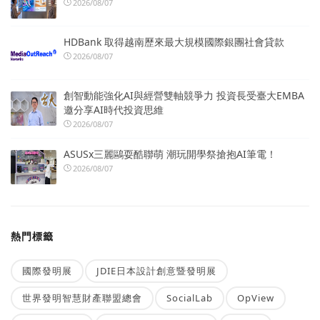
2026/08/07
HDBank 取得越南歷來最大規模國際銀團社會貸款
2026/08/07
創智動能強化AI與經營雙軸競爭力 投資長受臺大EMBA
邀分享AI時代投資思維
2026/08/07
ASUSx三麗鷗耍酷聯萌 潮玩開學祭搶抱AI筆電！
2026/08/07
熱門標籤
國際發明展
JDIE日本設計創意暨發明展
世界發明智慧財產聯盟總會
SocialLab
OpView