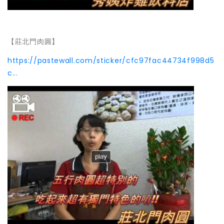
【莊北門肉圓】
https://pastewall.com/sticker/cfc97fac44734f998d5
c...