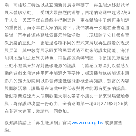
場、高雄駁二特區以及宜蘭新月廣場舉辦了「再生能源移動城堡
展示體驗活動」，受到大眾熱烈的迴響，四場的巡迴中超過2萬3
千人次，民眾不僅在遊戲中得到樂趣，更在體驗中了解再生能源
的重要性，而今年在大家的期待下，我們將再一次地在全省巡迴
舉辦「再生能源移動城堡展示體驗活動」，現場除了安排很多育
教於樂的互動外，更透過各種不同的型式來展現再生能源的現況
與展望；其中教育展示區要讓民眾透過互動來認識太陽能、海洋
能與地熱能之差異與特色，再生能源急轉彎區，則是讓民眾透過
互動小遊戲來加深對低碳能源的認識，而體感互動區則以體感互
動的遊戲來傳達使用再生能源之重要性，循環播放低碳能源主題
影片的露天影院則以影音傳達低碳能源概念與知識，豐富的內容
與體驗活動，讓民眾在遊戲中對低碳與再生能源有更多的認識
。
活動期間適逢周末假期歡迎大朋友帶著小朋友一起來現場體驗參
與，為保護環境盡一份心力。全省巡迴第一場3月27到3月29就
在花蓮大遠百，邀請您一同參加。
欲知詳情請上「再生能源網」官網
www.re.org.tw
或臉書查
詢。