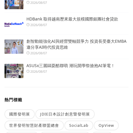
2026/08/07
HDBank 取得越南歷來最大規模國際銀團社會貸款
2026/08/07
創智動能強化AI與經營雙軸競爭力 投資長受臺大EMBA
邀分享AI時代投資思維
2026/08/07
ASUSx三麗鷗耍酷聯萌 潮玩開學祭搶抱AI筆電！
2026/08/07
熱門標籤
國際發明展
JDIE日本設計創意暨發明展
世界發明智慧財產聯盟總會
SocialLab
OpView