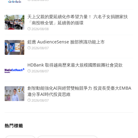
天上父親的愛延續化作希望力量！ 六名子女捐贈家扶
「南投映全號」延續善的循環
2026/08/08
鎧應 AudienceSense 臉部辨識功能上市
2026/08/07
HDBank 取得越南歷來最大規模國際銀團社會貸款
2026/08/07
創智動能強化AI與經營雙軸競爭力 投資長受臺大EMBA
邀分享AI時代投資思維
2026/08/07
熱門標籤