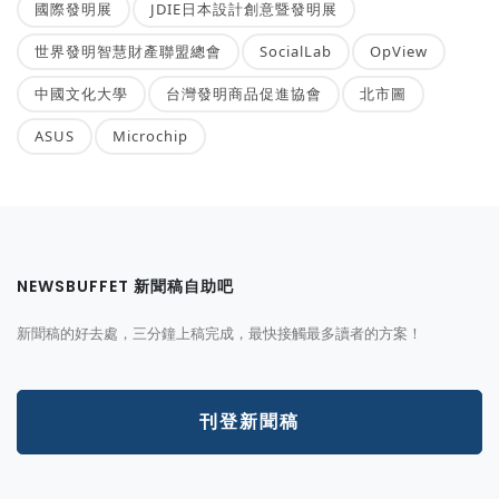
國際發明展
JDIE日本設計創意暨發明展
世界發明智慧財產聯盟總會
SocialLab
OpView
中國文化大學
台灣發明商品促進協會
北市圖
ASUS
Microchip
NEWSBUFFET 新聞稿自助吧
新聞稿的好去處，三分鐘上稿完成，最快接觸最多讀者的方案！
刊登新聞稿