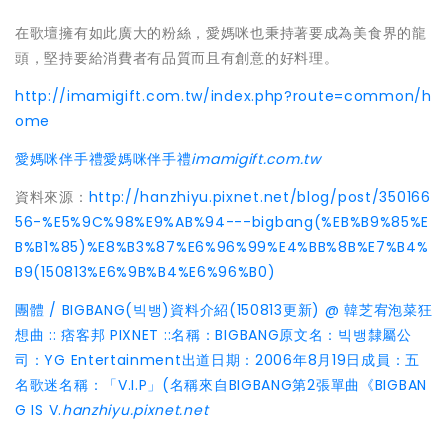
在歌壇擁有如此廣大的粉絲，愛媽咪也秉持著要成為美食界的龍
頭，堅持要給消費者有品質而且有創意的好料理。
http://imamigift.com.tw/index.php?route=common/h
ome
愛媽咪伴手禮
愛媽咪伴手禮
imamigift.com.tw
資料來源：
http://hanzhiyu.pixnet.net/blog/post/350166
56-%E5%9C%98%E9%AB%94---bigbang(%EB%B9%85%E
B%B1%85)%E8%B3%87%E6%96%99%E4%BB%8B%E7%B4%
B9(150813%E6%9B%B4%E6%96%B0)
團體 / BIGBANG(빅뱅)資料介紹(150813更新) @ 韓芝宥泡菜狂
想曲 :: 痞客邦 PIXNET ::
名稱：BIGBANG原文名：빅뱅隸屬公
司：YG Entertainment出道日期：2006年8月19日成員：五
名歌迷名稱：「V.I.P」(名稱來自BIGBANG第2張單曲《BIGBAN
G IS V.
hanzhiyu.pixnet.net