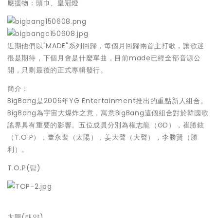
應援物：頭巾、皇冠燈
近期他們以"MADE"系列回歸，每個月回歸兩首主打歌，讓歌迷
很是期待，下個月會是什麼單曲，目前made已經全部音源公
開，只剩最後的正式專輯發行。
簡介：
BigBang是2006年YG Entertainment推出的重點新人組合。
BigBang為宇宙大爆炸之意，寓意BigBang這個組合對於韓國歌
謠界具有重要的影響。五位成員分別為權志龍（GD），崔勝鉉
（T.O.P），董永裴（太陽），姜大聲（大聲），李勝賢（勝
利）。
T.O.P(탑)
太陽(태양)