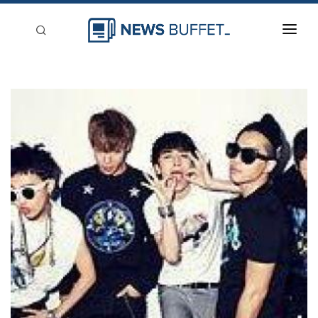
回到首頁
新聞稿分類
登入
刊登