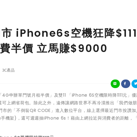
 iPhone6s空機狂降$111
半價 立馬賺$9000
3C產品
辦單門號月租半價」及雙11 「iPhone 6S空機限時降1111元」
還可上網省荷包。除此之外，遠傳讓網路世界不再冷漠推出「我們做
門市的「不倒翁QR CODE」進入數位平台，線上選擇最近門市按讚加
手機架)，還可週週抽iPhone 6s！藉由上網拉近與消費者的距離，