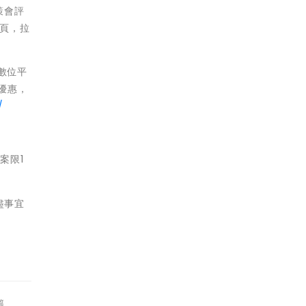
策會評
專頁，拉
數位平
優惠，
/
案限1
盡事宜
篇