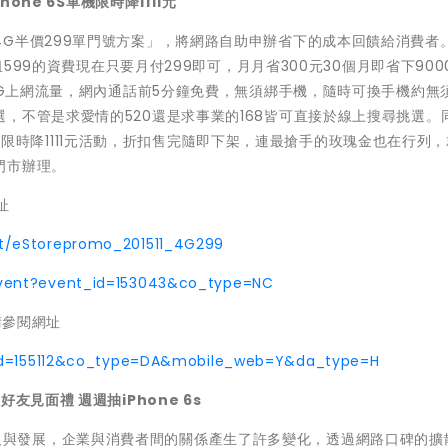
one 6S單機限時降1111元
G半價299單門號方案」，將網路自助申辦省下的成本回饋給消費者
租599的資費現在只要月付299即可，月月省300元30個月即省下900
有1G上網流量，網內通話前5分鐘免費，無須綁手機，隨時可換手機約無
，不管是求愛情的520還是求事業的168皆可直接於線上搜尋挑選。
6s單機限時降1111元活動，折扣售完隨即下架，連最搶手的玫瑰金也在行列
門市辦理。
址
mt/eStorepromo_201511_4G299
event?event_id=153043&co_type=NC
，請參閱網址
_id=155112&co_type=DA&mobile_web=Y&da_type=H
見面禮 週週抽iPhone 6s
r等)的普及與發展，企業與消費者間的關係產生了許多變化，透過網路口碑的擴