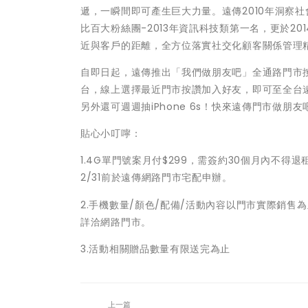
遞，一瞬間即可產生巨大力量。遠傳2010年洞察社會
比百大粉絲團-2013年資訊科技類第一名，更於201
近與客戶的距離，全方位落實社交化顧客關係管理
自即日起，遠傳推出「我們做朋友吧」全通路門市按
台，線上選擇最近門市按讚加入好友，即可至全台遠
另外還可週週抽iPhone 6s！快來遠傳門市做朋
貼心小叮嚀：
1.4G單門號案月付$299，需簽約30個月內不得
2/31前於遠傳網路門市宅配申辦。
2.手機數量/顏色/配備/活動內容以門市實際銷
詳洽網路門市。
3.活動相關贈品數量有限送完為止
上一篇