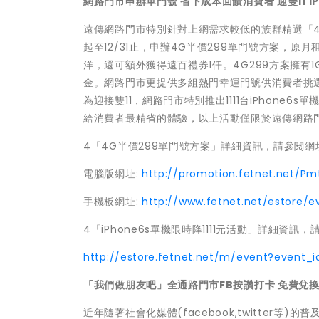
網路門市申辦單門號 省下成本回饋消費者 迎雙11 iPh
遠傳網路門市特別針對上網需求較低的族群精選「4
起至12/31止，申辦4G半價299單門號方案，原月
洋，還可額外獲得遠百禮券1仟。4G299方案擁
金。網路門市更提供多組熱門幸運門號供消費者挑選
為迎接雙11，網路門市特別推出1111台iPhone
給消費者最精省的體驗，以上活動僅限於遠傳網路
4「4G半價299單門號方案」詳細資訊，請參閱網
電腦版網址:
http://promotion.fetnet.net/P
手機板網址:
http://www.fetnet.net/estore/
4「iPhone6s單機限時降1111元活動」詳細資訊
http://estore.fetnet.net/m/event?event
「我們做朋友吧」全通路門市FB按讚打卡 免費兌換好友
近年隨著社會化媒體(facebook,twitte