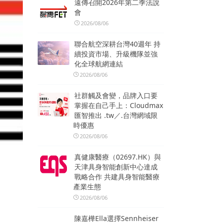
遠傳召開2026年第二季法說
會
2026/08/06
聯合航空深耕台灣40週年 持
續投資市場、升級機隊並強
化全球航網連結
2026/08/06
社群觸及會變，品牌入口要
掌握在自己手上：Cloudmax
匯智推出 .tw／.台灣網域限
時優惠
2026/08/06
真健康醫療（02697.HK）與
天津具身智能創新中心達成
戰略合作 共建具身智能醫療
產業生態
2026/08/06
陳嘉樺Ella選擇Sennheiser