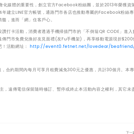
化媒體的重要性，創立官方Facebook粉絲團，並於2013年榮獲資
4年建立LINE官方帳號，通路門市各店也推動專屬的Facebook粉絲
精髓，進而「網」住客戶心。
讚打卡活動，消費者透過手機掃描門市的「不倒翁QR CODE」進入
傳門市免費兌換好友見面禮(友Fu手機架)，再享移動電源現折$200
友吧！活動網址：
http://event0.fetnet.net/lovedear/beafriend
退租，合約期間內每月可享月租費減免300元之優惠，共計30個月。本專
售為主，遠傳電信保留隨時修訂、暫停或終止本活動內容之權利，其它未
下一