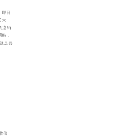
。即日
0大
須違約
同時，
，就是要
散傳