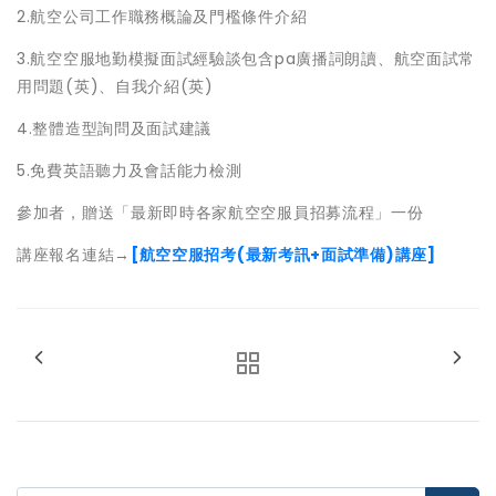
2.航空公司工作職務概論及門檻條件介紹
3.航空空服地勤模擬面試經驗談包含pa廣播詞朗讀、航空面試常
用問題(英)、自我介紹(英)
4.整體造型詢問及面試建議
5.免費英語聽力及會話能力檢測
參加者，贈送「最新即時各家航空空服員招募流程」一份
講座報名連結→
[航空空服招考(最新考訊+面試準備)講座]