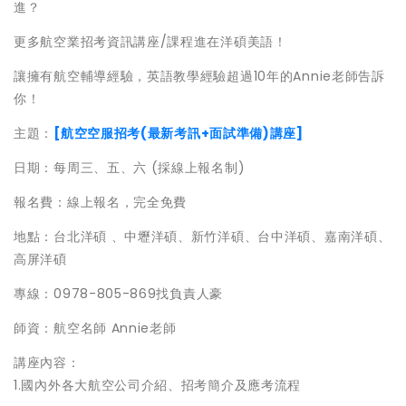
進？
更多航空業招考資訊講座/課程進在洋碩美語！
讓擁有航空輔導經驗，英語教學經驗超過10年的Annie老師告訴
你！
主題：
[航空空服招考(最新考訊+面試準備)講座]
日期：每周三、五、六 (採線上報名制)
報名費：線上報名，完全免費
地點：台北洋碩 、中壢洋碩、新竹洋碩、台中洋碩、嘉南洋碩、
高屏洋碩
專線：0978-805-869找負責人豪
師資：航空名師 Annie老師
講座內容：
1.國內外各大航空公司介紹、招考簡介及應考流程