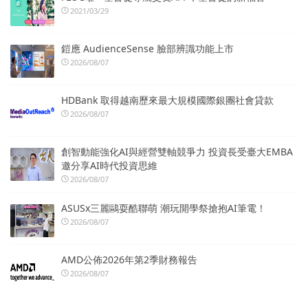
2021/03/29
鎧應 AudienceSense 臉部辨識功能上市
2026/08/07
HDBank 取得越南歷來最大規模國際銀團社會貸款
2026/08/07
創智動能強化AI與經營雙軸競爭力 投資長受臺大EMBA
邀分享AI時代投資思維
2026/08/07
ASUSx三麗鷗耍酷聯萌 潮玩開學祭搶抱AI筆電！
2026/08/07
AMD公佈2026年第2季財務報告
2026/08/07