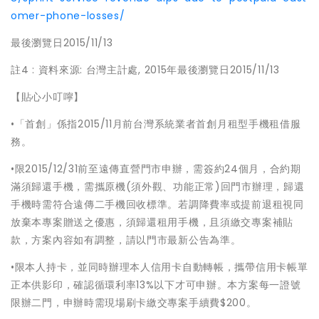
omer-phone-losses/
最後瀏覽日2015/11/13
註4 : 資料來源: 台灣主計處, 2015年最後瀏覽日2015/11/13
【貼心小叮嚀】
•「首創」係指2015/11月前台灣系統業者首創月租型手機租借服
務。
•限2015/12/31前至遠傳直營門市申辦，需簽約24個月，合約期
滿須歸還手機，需攜原機(須外觀、功能正常)回門市辦理，歸還
手機時需符合遠傳二手機回收標準。若調降費率或提前退租視同
放棄本專案贈送之優惠，須歸還租用手機，且須繳交專案補貼
款，方案內容如有調整，請以門市最新公告為準。
•限本人持卡，並同時辦理本人信用卡自動轉帳，攜帶信用卡帳單
正本供影印，確認循環利率13%以下才可申辦。本方案每一證號
限辦二門，申辦時需現場刷卡繳交專案手續費$200。