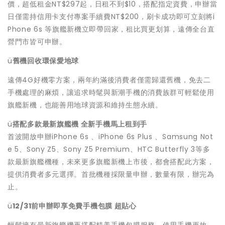
價，超低租金NT$297起，日租不到$10，搭配指定資費，申辦當
日僅需持信用卡支付專案手續費NT$200，刷卡成功即可立刻將i
Phone 6s 等旗艦新機立即帶回家，租比買更划算，遠傳全台直
營門市皆可申辦。
ü
舊機回收環保愛地球
遠傳4G好機零方案，兩年約滿後消費者僅需歸還舊機，免去二
手機處理的麻煩，讓追求時髦與新潮手機的消費族群可輕鬆使用
旗艦新機，也能善用地球資源和維持生態永續。
ü
搭配多款最新旗艦機 全新手機馬上租到手
首波開放申辦iPhone 6s 、iPhone 6s Plus 、Samsung Not
e 5、Sony Z5、Sony Z5 Premium、HTC Butterfly 3等多
款最新旗艦機種，未來更多旗艦新機上市後，都會搭配此方案，
提供消費者多元選擇。首批機種採限量申辦，數量有限，辦完為
止。
ü
12/31
前申辦即享免費手機包膜 超貼心