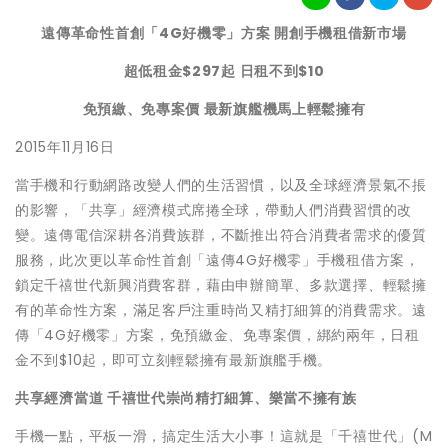
遠傳革命性首創「4G好機零」方案 開創手機租借新市場
超低租金$297起 日租不到$10
免預繳、免專案價 最新旗艦機馬上輕鬆擁有
2015年11月16日
當手機和行動網路改變人們的生活習慣，以及全球經濟景氣不掁
的影響，「共享」經濟模式席捲全球，帶動人們消費習慣的改
變。遠傳電信深耕各消費族群，不斷推出符合消費者需求的優質
服務，此次更以革命性首創「遠傳4G好機零」手機租借方案，
鎖定千禧世代新興消費客群，藉由申辦簡單、多款選擇、輕鬆擁
有的革命性方案，滿足客戶注重時尚又精打細算的消費需求。遠
傳「4G好機零」方案，免預繳金、免專案價，綁約兩年，日租
金不到$10起，即可立刻輕鬆擁有最新旗艦手機。
共享經濟當道 千禧世代崇尚精打細算、樂當不擁有族
手機一點，平板一滑，搞定生活大小事！這就是「千禧世代」(M