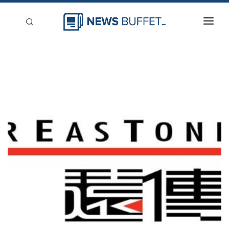
回到首頁
新聞稿分類
登入
刊登