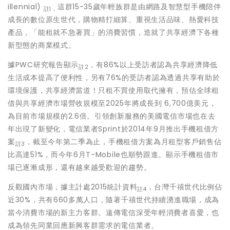
illennial)
這群15-35歲年輕族群是由網路及智慧型手機陪伴
註1，
成長的數位原生世代，購物精打細算、重視生活品味、熱愛科技
產品，「能租就不急著買」的消費習慣，造就了共享經濟下各種
新型態的商業模式。
據PWC研究報告顯示
，有86%以上受訪者認為共享經濟降低
註2
生活成本提高了便利性，另有76%的受訪者認為透過共享有助於
環境保護，共享經濟當道！只租不買使用取代擁有，預估全球租
借與共享經濟市場營收規模至2025年將成長到 6,700億美元，
為目前市場規模的2.6倍。引領創新服務的美國電信市場也在去
年出現了新變化，電信業者Sprint於2014年9月推出手機租借方
案
，截至今年第二季為止，手機租借方案為月租型客戶銷售佔
註3
比高達51%，而今年6月T-Mobile也順勢跟進。顯示手機租借市
場已逐漸成形，還有越來越受歡迎的趨勢。
反觀國內市場，據主計處2015統計資料
，台灣千禧世代比例佔
註4
近30%，共有660多萬人口，隨著千禧世代持續湧進職場，成為
當今消費市場的新主力客群。遠傳電信深受年輕消費者喜愛，也
成為領先同業回應新興客群需求的電信業者。