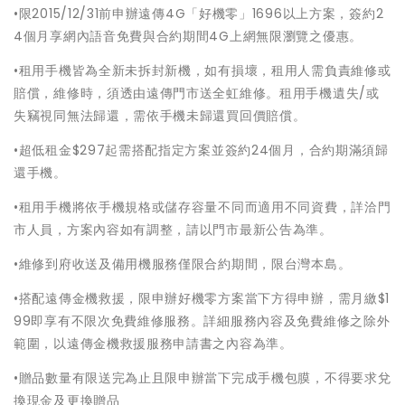
•限2015/12/31前申辦遠傳4G「好機零」1696以上方案，簽約2
4個月享網內語音免費與合約期間4G上網無限瀏覽之優惠。
•租用手機皆為全新未拆封新機，如有損壞，租用人需負責維修或
賠償，維修時，須透由遠傳門市送全虹維修。租用手機遺失/或
失竊視同無法歸還，需依手機未歸還買回價賠償。
•超低租金$297起需搭配指定方案並簽約24個月，合約期滿須歸
還手機。
•租用手機將依手機規格或儲存容量不同而適用不同資費，詳洽門
市人員，方案內容如有調整，請以門市最新公告為準。
•維修到府收送及備用機服務僅限合約期間，限台灣本島。
•搭配遠傳金機救援，限申辦好機零方案當下方得申辦，需月繳$1
99即享有不限次免費維修服務。詳細服務內容及免費維修之除外
範圍，以遠傳金機救援服務申請書之內容為準。
•贈品數量有限送完為止且限申辦當下完成手機包膜，不得要求兌
換現金及更換贈品