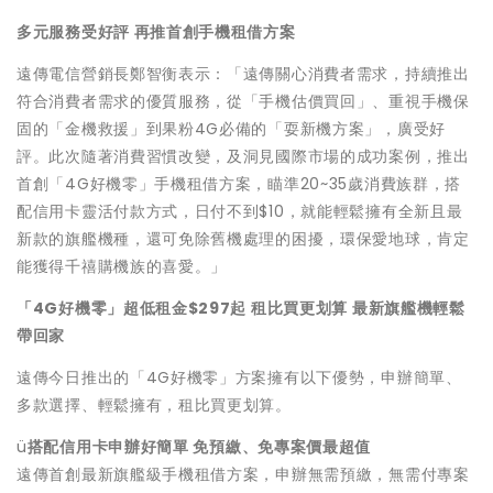
多元服務受好評 再推首創手機租借方案
遠傳電信營銷長鄭智衡表示：「遠傳關心消費者需求，持續推出
符合消費者需求的優質服務，從「手機估價買回」、重視手機保
固的「金機救援」到果粉4G必備的「耍新機方案」，廣受好
評。此次隨著消費習慣改變，及洞見國際市場的成功案例，推出
首創「4G好機零」手機租借方案，瞄準20~35歲消費族群，搭
配信用卡靈活付款方式，日付不到$10，就能輕鬆擁有全新且最
新款的旗艦機種，還可免除舊機處理的困擾，環保愛地球，肯定
能獲得千禧購機族的喜愛。」
「4G好機零」超低租金$297起 租比買更划算 最新旗艦機輕鬆
帶回家
遠傳今日推出的「4G好機零」方案擁有以下優勢，申辦簡單、
多款選擇、輕鬆擁有，租比買更划算。
ü
搭配信用卡申辦好簡單 免預繳、免專案價最超值
遠傳首創最新旗艦級手機租借方案，申辦無需預繳，無需付專案