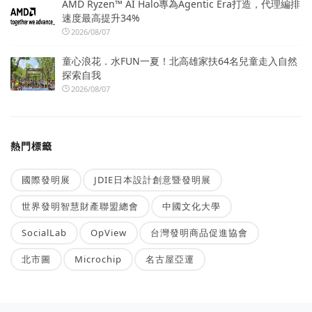
AMD Ryzen™ AI Halo專為Agentic Era打造，代理編排
速度最高提升34%
2026/08/07
童心浪花．水FUN一夏！北高雄家扶64名兒童走入自然
探索自我
2026/08/07
熱門標籤
國際發明展
JDIE日本設計創意暨發明展
世界發明智慧財產聯盟總會
中國文化大學
SocialLab
OpView
台灣發明商品促進協會
北市圖
Microchip
名古屋亞運