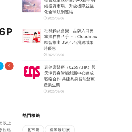
續投資市場、升級機隊並強
化全球航網連結
2026/08/06
6P
社群觸及會變，品牌入口要
掌握在自己手上：Cloudmax
匯智推出 .tw／.台灣網域限
時優惠
2026/08/06
真健康醫療（02697.HK）與
天津具身智能創新中心達成
戰略合作 共建具身智能醫療
產業生態
2026/08/06
熱門標籤
萬元以上
北市圖
國際發明展
度旗艦