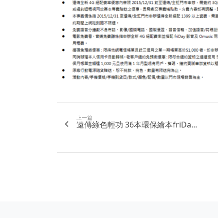
上一篇
遠傳綠色輕功 36本環保繪本friDa...