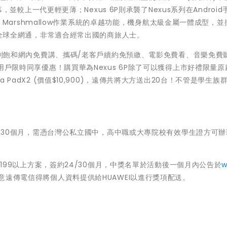
螢幕，並較上一代更輕更薄；Nexus 6P則承襲了Nexus系列在Androi
.0 Marshmallow作業系統的卓越功能，機身航太級金屬一體成型，並採
P支援全球全網通，非常適合經常出國的商旅人士。
上網吃到飽和網內免費講、攜碼/老客戶續約免預繳、電影免費看、音樂免費
攜碼用戶限時同享優惠！購買華為Nexus 6P除了可以獲得上市好禮限量
a PadX2 (價值$10,900)，遠傳共將大方送出20台！不管是學生族
方案簽約30個月，需憑台灣公私立國中，高中職或大專院校有效學生證方可
絕配1199以上方案，簽約24/30個月，中獎名單於活動後一個月內公告於
w
遠傳電信得將個人資料提供給HUAWEI以進行獎項配送。