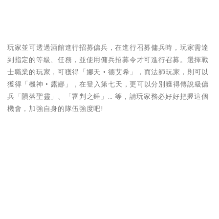
玩家並可透過酒館進行招募傭兵，在進行召募傭兵時，玩家需達
到指定的等級、任務，並使用傭兵招募令才可進行召募。選擇戰
士職業的玩家，可獲得「娜天 • 德艾希」，而法師玩家，則可以
獲得「機神 • 露娜」，在登入第七天，更可以分別獲得傳說級傭
兵「隕落聖靈」、「審判之錘」… 等，請玩家務必好好把握這個
機會，加強自身的隊伍強度吧!