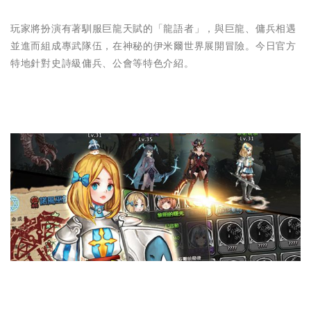
玩家將扮演有著馴服巨龍天賦的「龍語者」，與巨龍、傭兵相遇
並進而組成專武隊伍，在神秘的伊米爾世界展開冒險。今日官方
特地針對史詩級傭兵、公會等特色介紹。