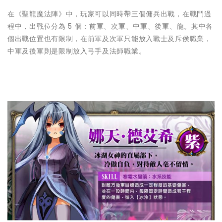
在《聖龍魔法陣》中，玩家可以同時帶三個傭兵出戰，在戰鬥過
程中，出戰位分為 5 個：前軍、次軍、中軍、後軍、龍。其中各
個出戰位置也有限制，在前軍及次軍只能放入戰士及斥侯職業，
中軍及後軍則是限制放入弓手及法師職業。