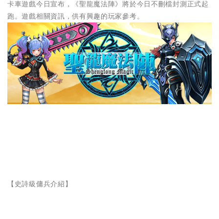
卡車遊戲今日宣布，《聖龍魔法陣》將於今日不刪檔封測正式起
跑。遊戲相關資訊，供有興趣的玩家參考。
【史詩級傭兵介紹】