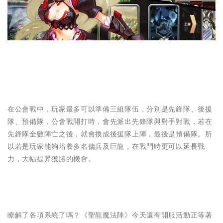
在公會戰中，玩家最多可以準備三組隊伍，分別是先鋒隊、後援
隊、預備隊，公會戰開打時，會先派出先鋒隊與對手對戰，若在
先鋒隊全數陣亡之後，就會換成後援隊上陣，最後是預備隊。所
以若是玩家能夠培養多名傭兵及巨龍，在戰鬥時更可以延長戰
力，大幅提昇獲勝的機會。
瞭解了各項系統了嗎？《聖龍魔法陣》今天還有開服活動正等著