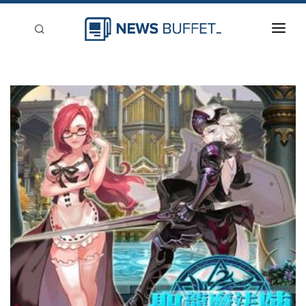
回到首頁
新聞稿分類
登入
刊登