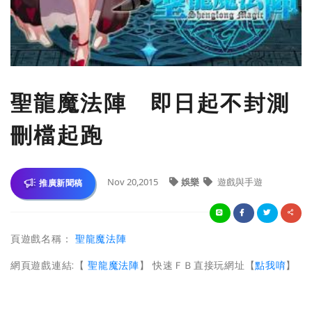
聖龍魔法陣 即日起不封測
刪檔起跑
Nov 20,2015
娛樂
遊戲與手遊
推廣新聞稿
頁遊戲名稱：
聖龍魔法陣
網頁遊戲連結:【
聖龍魔法陣
】 快速ＦＢ直接玩網址【
點我唷
】