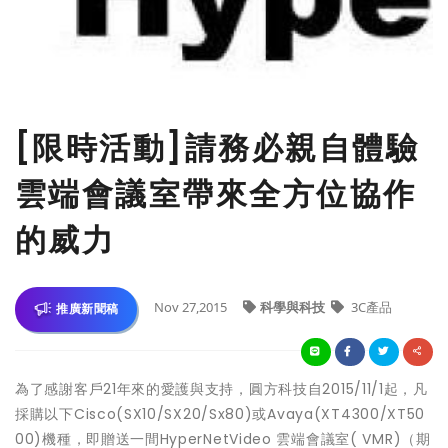
[限時活動]請務必親自體驗
雲端會議室帶來全方位協作
的威力
Nov 27,2015
科學與科技
3C產品
推廣新聞稿
為了感謝客戶21年來的愛護與支持，圓方科技自2015/11/1起，凡
採購以下Cisco(SX10/SX20/Sx80)或Avaya(XT4300/XT50
00)機種，即贈送一間HyperNetVideo 雲端會議室( VMR)（期