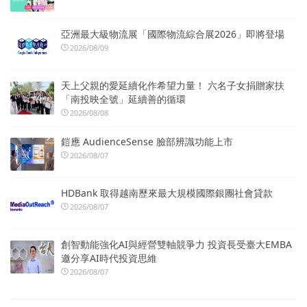
亞洲最大級物流展「國際物流綜合展2026」即將登場
2026/08/09
天上父親的愛延續化作希望力量！ 六名子女捐贈家扶
「南投映全號」延續善的循環
2026/08/08
鎧應 AudienceSense 臉部辨識功能上市
2026/08/07
HDBank 取得越南歷來最大規模國際銀團社會貸款
2026/08/07
創智動能強化AI與經營雙軸競爭力 投資長受臺大EMBA
邀分享AI時代投資思維
2026/08/07