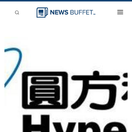
回到首頁
新聞稿分類
登入
刊登